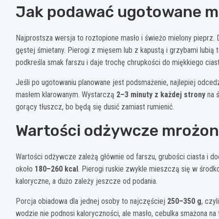
Jak podawać ugotowane mr
Najprostsza wersja to roztopione masło i świeżo mielony pieprz.
gęstej śmietany. Pierogi z mięsem lub z kapustą i grzybami lubią
podkreśla smak farszu i daje trochę chrupkości do miękkiego ciast
Jeśli po ugotowaniu planowane jest podsmażenie, najlepiej odcedzi
masłem klarowanym. Wystarczą
2–3 minuty z każdej strony
na ś
gorący tłuszcz, bo będą się dusić zamiast rumienić.
Wartości odżywcze mrożon
Wartości odżywcze zależą głównie od farszu, grubości ciasta i do
około
180–260 kcal
. Pierogi ruskie zwykle mieszczą się w środk
kaloryczne, a dużo zależy jeszcze od podania.
Porcja obiadowa dla jednej osoby to najczęściej
250–350 g
, czy
wodzie nie podnosi kaloryczności, ale masło, cebulka smażona na tłu