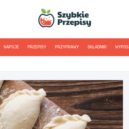
www.szybkieprzepis
NAPOJE
PRZEPISY
PRZYPRAWY
SKŁADNIKI
WYPOS