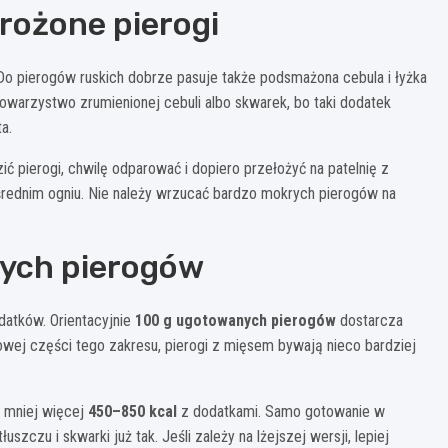
ożone pierogi
 Do pierogów ruskich dobrze pasuje także podsmażona cebula i łyżka
 towarzystwo zrumienionej cebuli albo skwarek, bo taki dodatek
a.
ć pierogi, chwilę odparować i dopiero przełożyć na patelnię z
rednim ogniu. Nie należy wrzucać bardzo mokrych pierogów na
ych pierogów
datków. Orientacyjnie
100 g ugotowanych pierogów
dostarcza
owej części tego zakresu, pierogi z mięsem bywają nieco bardziej
li mniej więcej
450–850 kcal
z dodatkami. Samo gotowanie w
szczu i skwarki już tak. Jeśli zależy na lżejszej wersji, lepiej