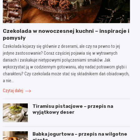
Czekolada w nowoczesnej kuchni – inspiracje i
pomysły
Czekolada kojarzy się głównie z deserami, ale czy na pewno to jej
jedyne zastosowanie? Coraz częściej pojawia się w wytrawnych
daniach i zaskakuje nietypowymi połączeniami smaków. Jak
wykorzystać ją w codziennym gotowaniu, aby nadać potrawom głębi i
charakteru? Czy czekolada może stać się składnikiem dań obiadowych,
a nie…
Czytaj dalej
Tiramisu pistacjowe – przepis na
wyjątkowy deser
Babka jogurtowa – przepis na wilgotne
ciasto