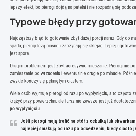
lepszy efekt, bo pierogi dojdą na patelni i nie rozpadną się podcza
Typowe błędy przy gotowa
Najczęstszy błąd to gotowanie zbyt dużej porcji naraz. Gdy do m
spada, pierogi leżą ciasno i zaczynają się sklejać. Lepiej ugotow
jest spora.
Drugim problemem jest zbyt agresywne mieszanie. Pierogi nie pot
zamieszanie po wrzuceniu i ewentualnie drugie po minucie. Późnie
zwykle kończy się pękniętym ciastem.
Wiele osób wyjmuje pierogi od razu po wypłynięciu, a to często za
krążyć przy powierzchni, ale farsz nie zawsze jest już dostateczn
po wypłynięciu
.
Jeśli pierogi mają trafić na stół z cebulką lub skwark
najlepiej smakują od razu po odcedzeniu, kiedy ciasto j