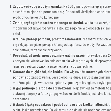
Zagotować wodę w dużym garnku.
Na 500 g pierogów najlepiej spra
dawać im miejsce do poruszania się. Dodać sól. Jeśli planowane je
wody, choć nie jest to konieczne.
Zmniejszyć ogień z bardzo mocnego na średni.
Woda ma wrzeć, al
mocny bulgot łatwo rozrywa ciasto, szczególnie w pierogach z cie
sztuk.
Wrzucać pierogi partiami, prosto z zamrażarki.
Nie rozmrażać ich w
się sklejają, częściej pękają i łatwiej oddają farsz do wody. Po wrzuc
dnie garnka, żeby nic nie przywarło.
Poczekać, aż woda znów zacznie wyraźnie wrzeć.
To zwykle trwa
2
zaczyna się właściwe liczenie czasu dla wielu gotowych, sklepowych 
lepiej patrzeć zarówno na wrzenie, jak i na powierzchnię.
Gotować do miękkości, ale krótko.
Dla większości
mrożonych pier
ponownego zagotowania
. Jeśli pierogi są duże, z grubszym ciaste
mrożone pierogi, zwłaszcza lepione z grubszym brzegiem, zwykle po
Wyjąć jednego pieroga do sprawdzenia.
Najpewniejsza metoda to pr
białawej obręczy, a farsz gorący w środku. Jeśli środek jest tylko let
cały garnek.
Wyławiać łyżką cedzakową i podać od razu albo krótko natłuścić.
Ug
oleju i lekko przemieszać. Dzięki temu nie sklejają się podczas czekani