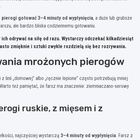
ę
.
pierogi gotować 3–4 minuty od wypłynięcia
, a duże lub grubsze
 farszu, ale bardzo bliska codziennemu gotowaniu.
ży ich odrywać na siłę od razu. Wystarczy odczekać kilkadziesiąt
asto zmięknie i sztuki zwykle rozdzielą się bez rozrywania.
wania mrożonych pierogów
i z linii „domowej” albo „ręcznie lepione” często potrzebują mniej
Warto też pamiętać, że farsz ma znaczenie: ziemniaczano-serowy
ogi ruskie, z mięsem i z
ielkości, najczęściej wystarczą
3–4 minuty od wypłynięcia
. Farsz z