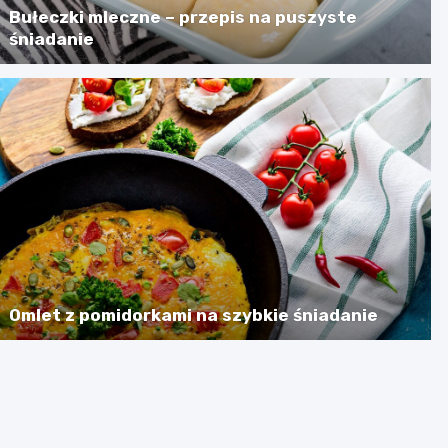
Bułeczki mleczne – przepis na puszyste
śniadanie
Omlet z pomidorkami na szybkie śniadanie