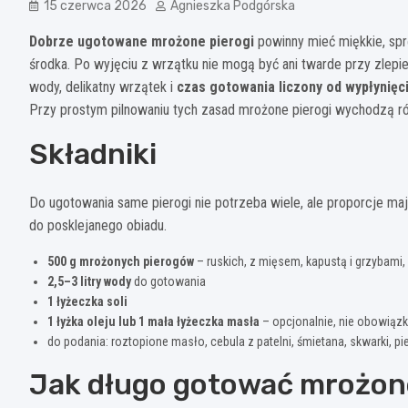
15 czerwca 2026
Agnieszka Podgórska
Dobrze ugotowane mrożone pierogi
powinny mieć miękkie, spr
środka. Po wyjęciu z wrzątku nie mogą być ani twarde przy zlepien
wody, delikatny wrzątek i
czas gotowania liczony od wypłynięc
Przy prostym pilnowaniu tych zasad mrożone pierogi wychodzą rów
Składniki
Do ugotowania same pierogi nie potrzeba wiele, ale proporcje ma
do posklejanego obiadu.
500 g mrożonych pierogów
– ruskich, z mięsem, kapustą i grzybami
2,5–3 litry wody
do gotowania
1 łyżeczka soli
1 łyżka oleju lub 1 mała łyżeczka masła
– opcjonalnie, nie obowią
do podania: roztopione masło, cebula z patelni, śmietana, skwarki, pi
Jak długo gotować mrożone