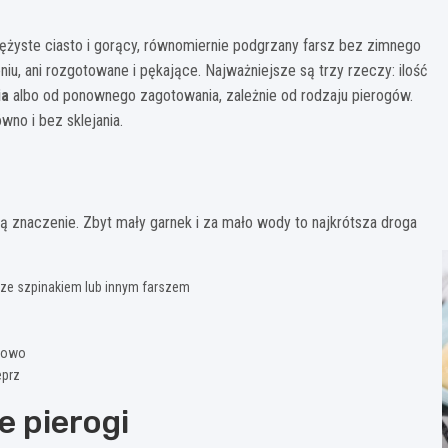
ężyste ciasto i gorący, równomiernie podgrzany farsz bez zimnego
iu, ani rozgotowane i pękające. Najważniejsze są trzy rzeczy: ilość
ia
albo od ponownego zagotowania, zależnie od rodzaju pierogów.
no i bez sklejania.
ją znaczenie. Zbyt mały garnek i za mało wody to najkrótsza droga
, ze szpinakiem lub innym farszem
zkowo
eprz
 pierogi