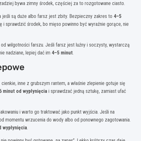
zadziej bywa zimny środek, częściej za to rozgotowane ciasto.
eśli są duże albo farsz jest zbity. Bezpieczny zakres to
4–5
kę i sprawdzić środek, bo mięso powinno być wyraźnie gorące, nie
d wilgotności farszu. Jeśli farsz jest luźny i soczysty, wystarczą
nie nadziane, lepiej dać im
4–5 minut
.
lepowe
ienkie, inne z grubszym rantem, a właśnie zlepienie gotuje się
6 minut od wypłynięcia
i sprawdzać jedną sztukę, zamiast ufać
owaniu i warto go traktować jako punkt wyjścia. Jeśli na
e od momentu wrzucenia do wody albo od ponownego zagotowania.
d wypłynięcia
.
, nie powinny być gotowane „na zapas”. Lekko krótszy czas daje