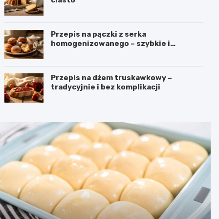
Przepis na pączki z serka
homogenizowanego – szybkie i
puszyste
Przepis na dżem truskawkowy –
tradycyjnie i bez komplikacji