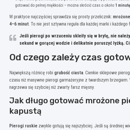
gotować do pełnej miękkości – można skrócić czas o około
1 minut
W praktyce najczęściej sprawdza się prosty przelicznik:
mrożone 
4–6 minut
. To nie jest sztywna reguła dla każdej marki i każdego
Jeśli pierogi po wrzuceniu skleiły się w bryłę, nie nale
sekund w gorącej wodzie i delikatnie poruszyć łyżką. Ci
Od czego zależy czas goto
Największą różnicę robi
grubość ciasta
. Cienkie sklepowe pierog
czasu niż masywne pierogi garmażeryjne z twardszym brzegiem. 
nagrzewa się szybciej niż zwarty farsz mięsny.
Jak długo gotować mrożone pier
kapustą
Pierogi ruskie
zwykle gotują się najszybciej. Jeśli są średniej w