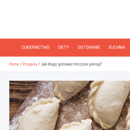
Skip
to
content
CUKIERNICTWO
DIETY
GOTOWANIE
KUCHNIA
Home
Przepisy
Jak długo gotować mrożone pierogi?