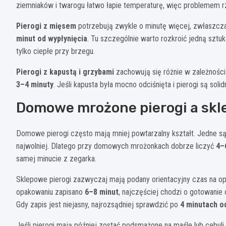
ziemniaków i twarogu łatwo łapie temperaturę, więc problemem r
Pierogi z mięsem
potrzebują zwykle o minutę więcej, zwłaszcza j
minut od wypłynięcia
. Tu szczególnie warto rozkroić jedną sztu
tylko ciepłe przy brzegu.
Pierogi z kapustą i grzybami
zachowują się różnie w zależności o
3–4 minuty
. Jeśli kapusta była mocno odciśnięta i pierogi są solid
Domowe mrożone pierogi a sk
Domowe pierogi często mają mniej powtarzalny kształt. Jedne są c
najwolniej. Dlatego przy domowych mrożonkach dobrze liczyć
4–
samej minucie z zegarka.
Sklepowe pierogi zazwyczaj mają podany orientacyjny czas na opak
opakowaniu zapisano
6–8 minut
, najczęściej chodzi o gotowani
Gdy zapis jest niejasny, najrozsądniej sprawdzić po
4 minutach o
Jeśli pierogi mają później zostać podsmażone na maśle lub cebuli