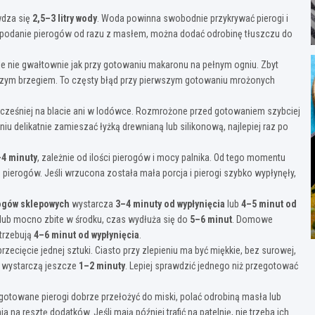
wdza się
2,5–3 litry wody
. Woda powinna swobodnie przykrywać pierogi i
st podanie pierogów od razu z masłem, można dodać odrobinę tłuszczu do
e nie gwałtownie jak przy gotowaniu makaronu na pełnym ogniu. Zbyt
ńszym brzegiem. To częsty błąd przy pierwszym gotowaniu mrożonych
cześniej na blacie ani w lodówce. Rozmrożone przed gotowaniem szybciej
eniu delikatnie zamieszać łyżką drewnianą lub silikonową, najlepiej raz po
–4 minuty
, zależnie od ilości pierogów i mocy palnika. Od tego momentu
pierogów. Jeśli wrzucona została mała porcja i pierogi szybko wypłynęły,
ogów sklepowych
wystarcza
3–4 minuty od wypłynięcia
lub
4–5 minut od
m lub mocno zbite w środku, czas wydłuża się do
5–6 minut
. Domowe
trzebują
4–6 minut od wypłynięcia
.
zecięcie jednej sztuki. Ciasto przy zlepieniu ma być miękkie, bez surowej,
ni, wystarczą jeszcze
1–2 minuty
. Lepiej sprawdzić jednego niż przegotować
otowane pierogi dobrze przełożyć do miski, polać odrobiną masła lub
a na resztę dodatków. Jeśli mają później trafić na patelnię, nie trzeba ich