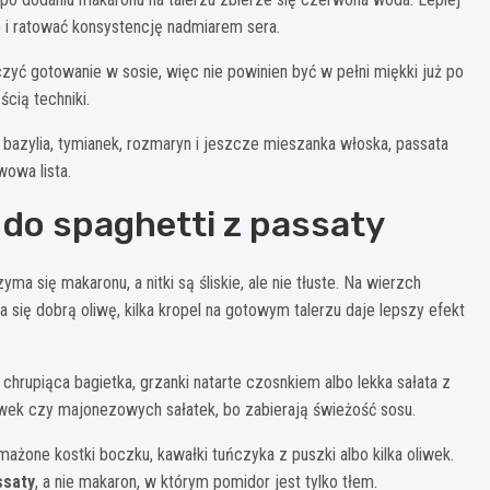
p i ratować konsystencję nadmiarem sera.
ć gotowanie w sosie, więc nie powinien być w pełni miękki już po
ścią techniki.
, bazylia, tymianek, rozmaryn i jeszcze mieszanka włoska, passata
wowa lista.
 do spaghetti z passaty
a się makaronu, a nitki są śliskie, ale nie tłuste. Na wierzch
 ma się dobrą oliwę, kilka kropel na gotowym talerzu daje lepszy efekt
 chrupiąca bagietka, grzanki natarte czosnkiem albo lekka sałata z
ówek czy majonezowych sałatek, bo zabierają świeżość sosu.
ażone kostki boczku, kawałki tuńczyka z puszki albo kilka oliwek.
ssaty
, a nie makaron, w którym pomidor jest tylko tłem.