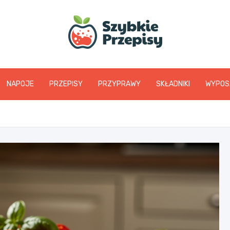
www.szybkieprzepis
NAPOJE
PRZEPISY
PRZYPRAWY
SKŁADNIKI
WYPOS