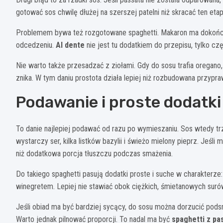
gotować sos chwilę dłużej na szerszej patelni niż skracać ten eta
Problemem bywa też rozgotowane spaghetti. Makaron ma dokończy
odcedzeniu.
Al dente
nie jest tu dodatkiem do przepisu, tylko czę
Nie warto także przesadzać z ziołami. Gdy do sosu trafia oregano
znika. W tym daniu prostota działa lepiej niż rozbudowana przypra
Podawanie i proste dodatki
To danie najlepiej podawać od razu po wymieszaniu. Sos wtedy trzym
wystarczy ser, kilka listków bazylii i świeżo mielony pieprz. Jeśli
niż dodatkowa porcja tłuszczu podczas smażenia.
Do takiego spaghetti pasują dodatki proste i suche w charakterze:
winegretem. Lepiej nie stawiać obok ciężkich, śmietanowych sur
Jeśli obiad ma być bardziej sycący, do sosu można dorzucić podsm
Warto jednak pilnować proporcji. To nadal ma być
spaghetti z pa