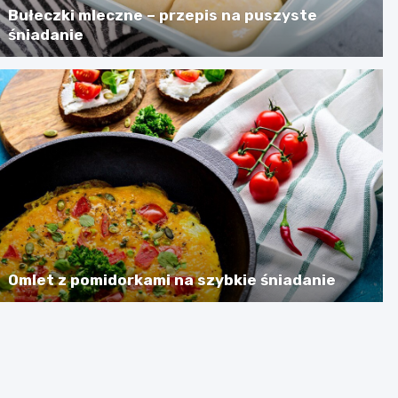
Bułeczki mleczne – przepis na puszyste
śniadanie
Omlet z pomidorkami na szybkie śniadanie