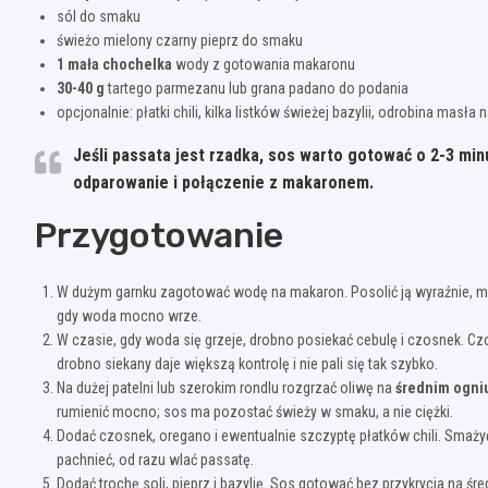
sól do smaku
świeżo mielony czarny pieprz do smaku
1 mała chochelka
wody z gotowania makaronu
30-40 g
tartego parmezanu lub grana padano do podania
opcjonalnie: płatki chili, kilka listków świeżej bazylii, odrobina masł
Jeśli passata jest rzadka, sos warto gotować o
2-3 min
odparowanie i połączenie z makaronem.
Przygotowanie
W dużym garnku zagotować wodę na makaron. Posolić ją wyraźnie, m
gdy woda mocno wrze.
W czasie, gdy woda się grzeje, drobno posiekać cebulę i czosnek. Czo
drobno siekany daje większą kontrolę i nie pali się tak szybko.
Na dużej patelni lub szerokim rondlu rozgrzać oliwę na
średnim ogni
rumienić mocno; sos ma pozostać świeży w smaku, a nie ciężki.
Dodać czosnek, oregano i ewentualnie szczyptę płatków chili. Smaży
pachnieć, od razu wlać passatę.
Dodać trochę soli, pieprz i bazylię. Sos gotować bez przykrycia na ś