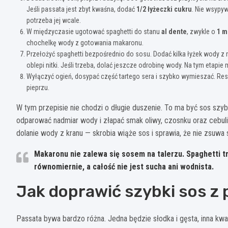
Jeśli passata jest zbyt kwaśna, dodać
1/2 łyżeczki cukru
. Nie wsypy
potrzeba jej wcale.
W międzyczasie ugotować spaghetti do stanu
al dente
, zwykle o
1 m
chochelkę wody z gotowania makaronu.
Przełożyć spaghetti bezpośrednio do sosu. Dodać kilka łyżek wody z
oblepi nitki. Jeśli trzeba, dolać jeszcze odrobinę wody. Na tym etapi
Wyłączyć ogień, dosypać część tartego sera i szybko wymieszać. Resz
pieprzu.
W tym przepisie nie chodzi o długie duszenie. To ma być sos szybki
odparować nadmiar wody i złapać smak oliwy, czosnku oraz cebuli
dolanie wody z kranu — skrobia wiąże sos i sprawia, że nie zsuwa s
Makaronu nie zalewa się sosem na talerzu. Spaghetti 
równomiernie, a całość nie jest sucha ani wodnista.
Jak doprawić szybki sos z p
Passata bywa bardzo różna. Jedna będzie słodka i gęsta, inna kwaś