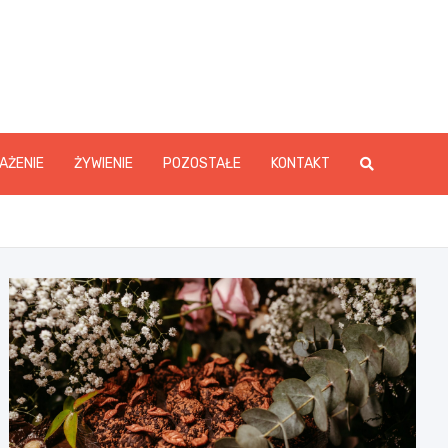
y.pl
AŻENIE
ŻYWIENIE
POZOSTAŁE
KONTAKT