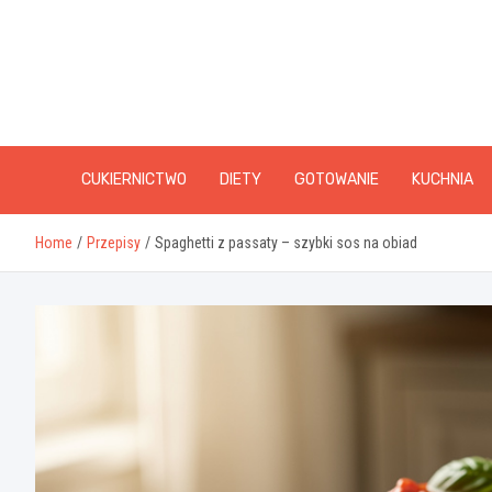
Skip
to
content
CUKIERNICTWO
DIETY
GOTOWANIE
KUCHNIA
Home
Przepisy
Spaghetti z passaty – szybki sos na obiad