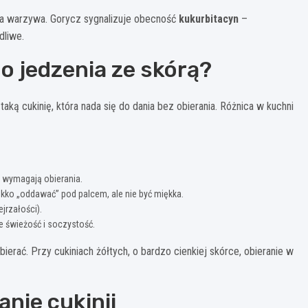
cia warzywa. Gorycz sygnalizuje obecność
kukurbitacyn
–
dliwe.
o jedzenia ze skórą?
aką cukinię, która nada się do dania bez obierania. Różnica w kuchni
e wymagają obierania.
lekko „oddawać” pod palcem, ale nie być miękka.
jrzałości).
e świeżość i soczystość.
bierać. Przy cukiniach żółtych, o bardzo cienkiej skórce, obieranie w
nie cukinii