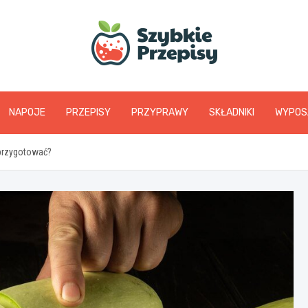
www.szybkieprzepis
NAPOJE
PRZEPISY
PRZYPRAWY
SKŁADNIKI
WYPOS
 przygotować?