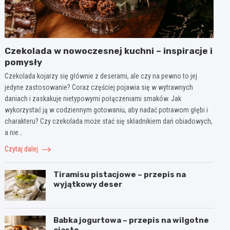
Czekolada w nowoczesnej kuchni – inspiracje i
pomysły
Czekolada kojarzy się głównie z deserami, ale czy na pewno to jej
jedyne zastosowanie? Coraz częściej pojawia się w wytrawnych
daniach i zaskakuje nietypowymi połączeniami smaków. Jak
wykorzystać ją w codziennym gotowaniu, aby nadać potrawom głębi i
charakteru? Czy czekolada może stać się składnikiem dań obiadowych,
a nie…
Czytaj dalej
Tiramisu pistacjowe – przepis na
wyjątkowy deser
Babka jogurtowa – przepis na wilgotne
ciasto