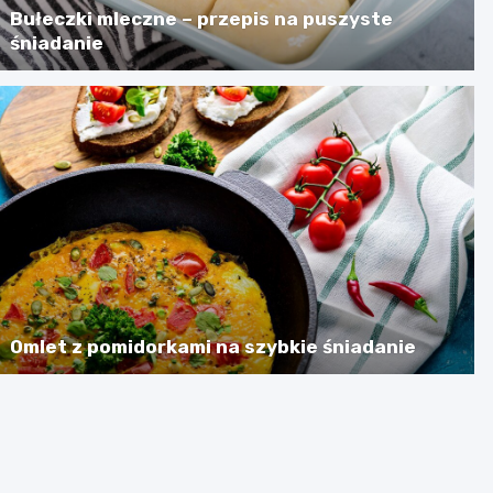
Bułeczki mleczne – przepis na puszyste
śniadanie
Omlet z pomidorkami na szybkie śniadanie