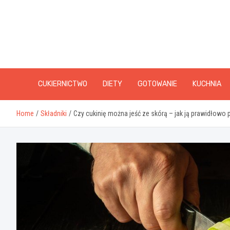
Skip
to
content
CUKIERNICTWO
DIETY
GOTOWANIE
KUCHNIA
Home
Składniki
Czy cukinię można jeść ze skórą – jak ją prawidłowo