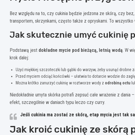
Bez względu na to, czy cukinia będzie jedzona ze skórą, czy bez,
transportem, skrzynkami, często także z opryskami. To wszystko 
Jak skutecznie umyć cukinię 
Podstawą jest
dokładne mycie pod bieżącą, letnią wodą
. W wi
krok dalej:
Użyć miękkiej szczoteczki lub gąbki do warzyw, żeby usunąć drobne za
Przed myciem odciąć końcówki – ułatwia to dotarcie wodzie do zagł
Można krótko zanurzyć cukinię w roztworze wody z
odrobiną octu
lu
Niedokładnie umyta skórka potrafi zepsuć całe wrażenie z dania 
efekt, szczególnie w daniach typu leczo czy curry.
Jeśli cukinia ma zostać ze skórą, etap mycia jest tak 
Jak kroić cukinię ze skórą 