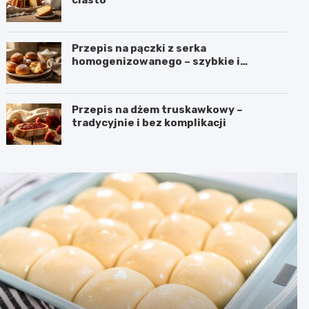
Przepis na pączki z serka
homogenizowanego – szybkie i
puszyste
Przepis na dżem truskawkowy –
tradycyjnie i bez komplikacji