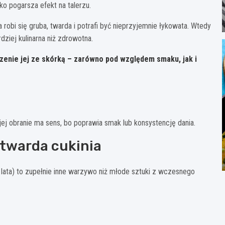
ko pogarsza efekt na talerzu.
a robi się gruba, twarda i potrafi być nieprzyjemnie łykowata. Wtedy
dziej kulinarna niż zdrowotna.
dzenie jej ze skórką – zarówno pod względem smaku, jak i
y jej obranie ma sens, bo poprawia smak lub konsystencję dania.
 twarda cukinia
ec lata) to zupełnie inne warzywo niż młode sztuki z wczesnego