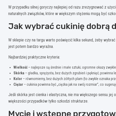
W przypadku silnej goryczy najlepiej od razu zrezygnować z uży
naturalnych związków, które w większym stężeniu mogą być szko
Jak wybrać cukinię dobrą d
W sklepie czy na targu warto poświęcić kilka sekund, żeby wybrać t
jest potem bardzo wyraźna.
Najbardziej praktyczne kryteria:
Wielkość
– najlepsze są średnie i małe sztuki; ogromne okazy zwykl
Skórka
– gładka, sprężysta, bez dużych zgrubień i pęknięć; powinna 
Kolor
– równomierny, bez dużych żółtych plam (to zwykle oznaka prze
Ciężar
– cukinia powinna być „ciężka jak na swój rozmiar”, co sugeruj
Jeśli skórka jest cienka i elastyczna, nie ma większego sensu jej o
większości przypadków tylko szkodzi strukturze.
Mycie i wstępne przygotowa