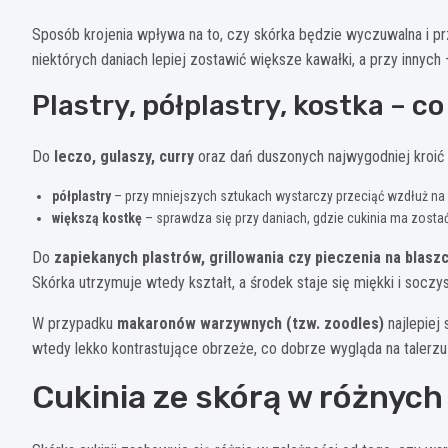
Sposób krojenia wpływa na to, czy skórka będzie wyczuwalna i pr
niektórych daniach lepiej zostawić większe kawałki, a przy innych –
Plastry, półplastry, kostka – c
Do
leczo, gulaszy, curry
oraz dań duszonych najwygodniej kroić 
półplastry
– przy mniejszych sztukach wystarczy przeciąć wzdłuż na p
większą kostkę
– sprawdza się przy daniach, gdzie cukinia ma zosta
Do
zapiekanych plastrów, grillowania czy pieczenia na blasz
Skórka utrzymuje wtedy kształt, a środek staje się miękki i soczys
W przypadku
makaronów warzywnych (tzw. zoodles)
najlepiej
wtedy lekko kontrastujące obrzeże, co dobrze wygląda na talerzu i
Cukinia ze skórą w różnyc