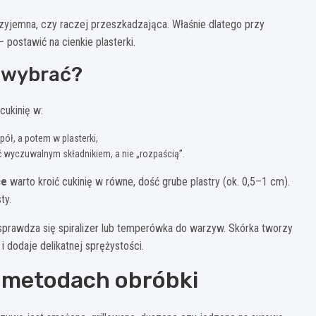
zyjemna, czy raczej przeszkadzająca. Właśnie dlatego przy
 postawić na cienkie plasterki.
o wybrać?
cukinię w:
ół, a potem w plasterki,
ć wyczuwalnym składnikiem, a nie „rozpaścią”.
ce
warto kroić cukinię w równe, dość grube plastry (ok. 0,5–1 cm).
ty.
 sprawdza się spiralizer lub temperówka do warzyw. Skórka tworzy
 dodaje delikatnej sprężystości.
h metodach obróbki