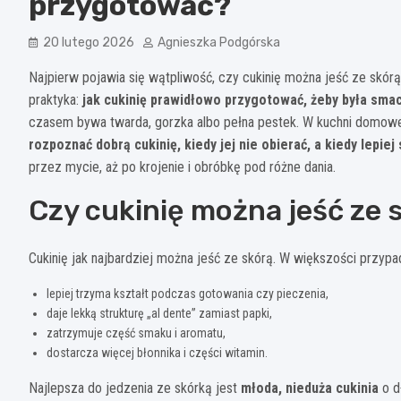
przygotować?
20 lutego 2026
Agnieszka Podgórska
Najpierw pojawia się wątpliwość, czy cukinię można jeść ze skórą
praktyka:
jak cukinię prawidłowo przygotować, żeby była sma
czasem bywa twarda, gorzka albo pełna pestek. W kuchni domowej l
rozpoznać dobrą cukinię, kiedy jej nie obierać, a kiedy lepie
przez mycie, aż po krojenie i obróbkę pod różne dania.
Czy cukinię można jeść ze 
Cukinię jak najbardziej można jeść ze skórą. W większości przypa
lepiej trzyma kształt podczas gotowania czy pieczenia,
daje lekką strukturę „al dente” zamiast papki,
zatrzymuje część smaku i aromatu,
dostarcza więcej błonnika i części witamin.
Najlepsza do jedzenia ze skórką jest
młoda, nieduża cukinia
o dł