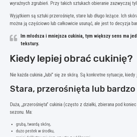
wyraźnych zgrubień. Przy takich sztukach obieranie zazwyczaj tyl
Wyjątkiem są sztuki przerośnięte, stare lub długo leżące. Ich skór
można ją częściowo lub całkowicie usunąć, ale jest to decyzja bar
Im młodsza i mniejsza cukinia, tym większy sens ma je
tekstury.
Kiedy lepiej obrać cukinię?
Nie każda cukinia „lubi” się ze skórą. Są konkretne sytuacje, kied
Stara, przerośnięta lub bardzo
Duża, „przerośnięta” cukinia (często z działki, zbierana pod koni
sezonu. Ma:
grubą, twardą skórę,
dużo pestek w środku,