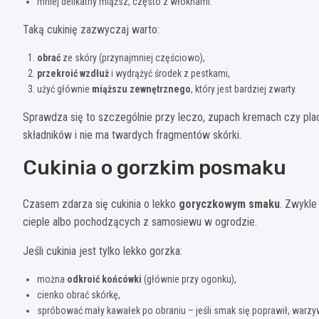
mniej delikatny miąższ, często z włóknami.
Taką cukinię zazwyczaj warto:
obrać
ze skóry (przynajmniej częściowo),
przekroić wzdłuż
i wydrążyć środek z pestkami,
użyć głównie
miąższu zewnętrznego
, który jest bardziej zwarty.
Sprawdza się to szczególnie przy leczo, zupach kremach czy placka
składników i nie ma twardych fragmentów skórki.
Cukinia o gorzkim posmaku
Czasem zdarza się cukinia o lekko
goryczkowym smaku
. Zwykle
cieple albo pochodzących z samosiewu w ogrodzie.
Jeśli cukinia jest tylko lekko gorzka:
można
odkroić końcówki
(głównie przy ogonku),
cienko obrać skórkę,
spróbować mały kawałek po obraniu – jeśli smak się poprawił, warzy