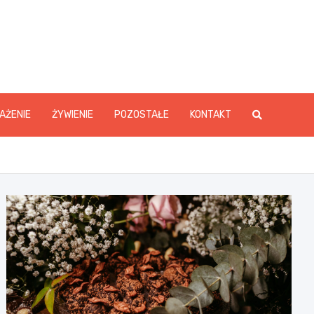
y.pl
AŻENIE
ŻYWIENIE
POZOSTAŁE
KONTAKT