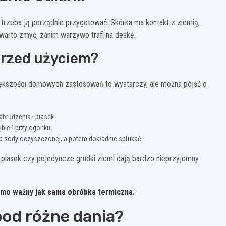
 trzeba ją porządnie przygotować. Skórka ma kontakt z ziemią,
warto zmyć, zanim warzywo trafi na deskę.
przed użyciem?
ększości domowych zastosowań to wystarczy, ale można pójść o
brudzenia i piasek.
ębień przy ogonku.
b sody oczyszczonej, a potem dokładnie spłukać.
– piasek czy pojedyncze grudki ziemi dają bardzo nieprzyjemny
samo ważny jak sama obróbka termiczna.
pod różne dania?