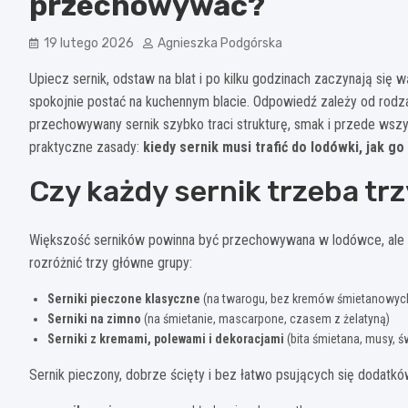
przechowywać?
19 lutego 2026
Agnieszka Podgórska
Upiecz sernik, odstaw na blat i po kilku godzinach zaczynają się w
spokojnie postać na kuchennym blacie. Odpowiedź zależy od rodza
przechowywany sernik szybko traci strukturę, smak i przede wsz
praktyczne zasady:
kiedy sernik musi trafić do lodówki, jak 
Czy każdy sernik trzeba t
Większość serników powinna być przechowywana w lodówce, ale n
rozróżnić trzy główne grupy:
Serniki pieczone klasyczne
(na twarogu, bez kremów śmietanowych
Serniki na zimno
(na śmietanie, mascarpone, czasem z żelatyną)
Serniki z kremami, polewami i dekoracjami
(bita śmietana, musy, 
Sernik pieczony, dobrze ścięty i bez łatwo psujących się dodatkó