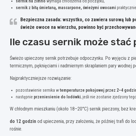
sernik na zimno
wymaga chłodzenia od początku,
sernik z bitą śmietaną, mascarpone, świeżymi owocami
praktycznie
Bezpieczna zasada:
wszystko, co zawiera surową lub pó
świeże owoce na wierzchu, powinno być przechowywane
Ile czasu sernik może stać
Świeżo upieczony sernik potrzebuje odpoczynku. Po wyjęciu z piek
termicznym, pęknięciami i nadmiernym skraplaniem pary wodnej p
Najpraktyczniejsze rozwiązanie:
pozostawienie sernika w
temperaturze pokojowej przez 2–4 godzi
następnie
przeniesienie do lodówki
, jeśli nie zostanie zjedzony te
W chłodnym mieszkaniu (około 18–20°C) sernik pieczony, bez kr
do 12 godzin
od upieczenia, przy założeniu, że później trafi do 
rośnie.