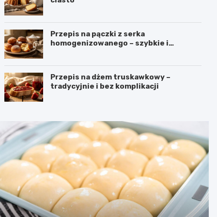
Przepis na pączki z serka
homogenizowanego – szybkie i
puszyste
Przepis na dżem truskawkowy –
tradycyjnie i bez komplikacji