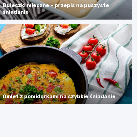
Bułeczki mleczne – przepis na puszyste
śniadanie
Omlet z pomidorkami na szybkie śniadanie