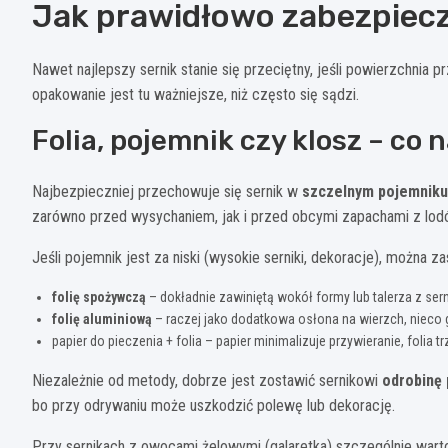
Jak prawidłowo zabezpiecz
Nawet najlepszy sernik stanie się przeciętny, jeśli powierzchnia 
opakowanie jest tu ważniejsze, niż często się sądzi.
Folia, pojemnik czy klosz – co n
Najbezpieczniej przechowuje się sernik w
szczelnym pojemniku
zarówno przed wysychaniem, jak i przed obcymi zapachami z lod
Jeśli pojemnik jest za niski (wysokie serniki, dekoracje), można z
folię spożywczą
– dokładnie zawiniętą wokół formy lub talerza z ser
folię aluminiową
– raczej jako dodatkowa osłona na wierzch, nieco 
papier do pieczenia + folia – papier minimalizuje przywieranie, folia 
Niezależnie od metody, dobrze jest zostawić sernikowi
odrobinę 
bo przy odrywaniu może uszkodzić polewę lub dekorację.
Przy sernikach z owocami żelowymi (galaretka) szczególnie warto