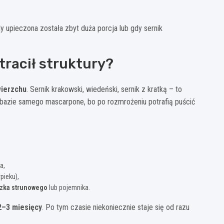
y upieczona została zbyt duża porcja lub gdy sernik
tracił struktury?
wierzchu
. Sernik krakowski, wiedeński, sernik z kratką – to
a bazie samego mascarpone, bo po rozmrożeniu potrafią puścić
a,
pieku),
zka strunowego
lub pojemnika.
2–3 miesięcy
. Po tym czasie niekoniecznie staje się od razu