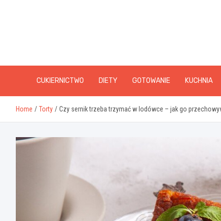
Skip
to
content
CUKIERNICTWO
DIETY
GOTOWANIE
KUCHNIA
Home
Torty
Czy sernik trzeba trzymać w lodówce – jak go przechow