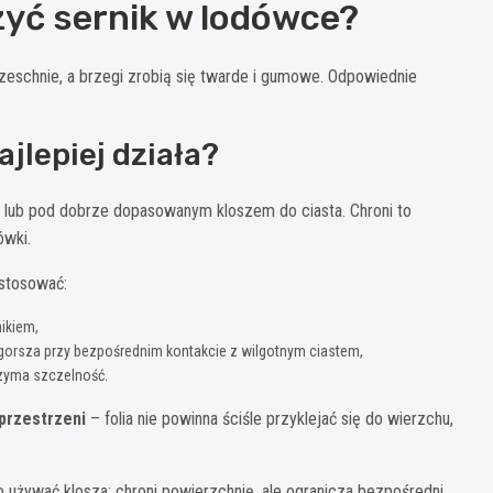
yć sernik w lodówce?
przeschnie, a brzegi zrobią się twarde i gumowe. Odpowiednie
ajlepiej działa?
lub pod dobrze dopasowanym kloszem do ciasta. Chroni to
ówki.
astosować:
nikiem,
gorsza przy bezpośrednim kontakcie z wilgotnym ciastem,
trzyma szczelność.
przestrzeni
– folia nie powinna ściśle przyklejać się do wierzchu,
 używać klosza: chroni powierzchnię, ale ogranicza bezpośredni