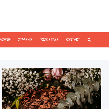
y.pl
AŻENIE
ŻYWIENIE
POZOSTAŁE
KONTAKT