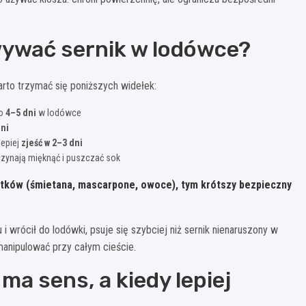
ywać sernik w lodówce?
rto trzymać się poniższych widełek:
o
4–5 dni
w lodówce
dni
lepiej
zjeść w 2–3 dni
zynają mięknąć i puszczać sok
atków (śmietana, mascarpone, owoce), tym krótszy bezpieczny
zu i wrócił do lodówki, psuje się szybciej niż sernik nienaruszony w
 manipulować przy całym cieście.
ma sens, a kiedy lepiej