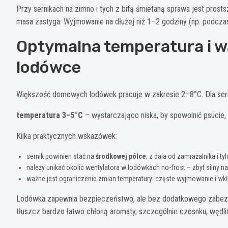
Przy sernikach na zimno i tych z bitą śmietaną sprawa jest pr
masa zastyga. Wyjmowanie na dłużej niż 1–2 godziny (np. podczas
Optymalna temperatura i 
lodówce
Większość domowych lodówek pracuje w zakresie 2–8°C. Dla serni
temperatura 3–5°C
– wystarczająco niska, by spowolnić psucie, 
Kilka praktycznych wskazówek:
sernik powinien stać na
środkowej półce
, z dala od zamrażalnika i tyl
należy unikać okolic wentylatora w lodówkach no-frost – zbyt silny 
ważne jest ograniczenie zmian temperatury: częste wyjmowanie i wkł
Lodówka zapewnia bezpieczeństwo, ale bez dodatkowego zabezpi
tłuszcz bardzo łatwo chłoną aromaty, szczególnie czosnku, wędlin