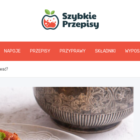
www.szybkieprzepis
NAPOJE
PRZEPISY
PRZYPRAWY
SKŁADNIKI
WYPOS
ywać?