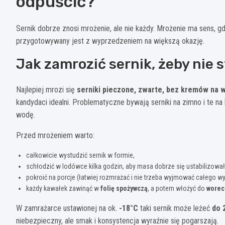
odpuścić?
Sernik dobrze znosi mrożenie, ale nie każdy. Mrożenie ma sens, gd
przygotowywany jest z wyprzedzeniem na większą okazję.
Jak zamrozić sernik, żeby nie s
Najlepiej mrozi się
serniki pieczone, zwarte, bez kremów na 
kandydaci idealni. Problematyczne bywają serniki na zimno i te n
wodę.
Przed mrożeniem warto:
całkowicie wystudzić sernik w formie,
schłodzić w lodówce kilka godzin, aby masa dobrze się ustabilizował
pokroić na porcje (łatwiej rozmrażać i nie trzeba wyjmować całego wy
każdy kawałek zawinąć w
folię spożywczą
, a potem włożyć do
worec
W zamrażarce ustawionej na ok.
-18°C
taki sernik może leżeć
do 
niebezpieczny, ale smak i konsystencja wyraźnie się pogarszają.