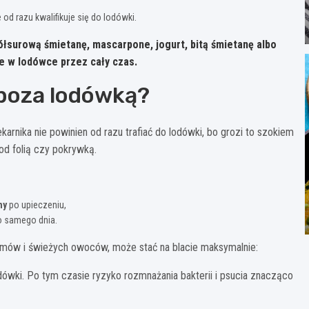
 od razu kwalifikuje się do lodówki.
łsurową śmietanę, mascarpone, jogurt, bitą śmietanę albo
 w lodówce przez cały czas.
 poza lodówką?
arnika nie powinien od razu trafiać do lodówki, bo grozi to szokiem
od folią czy pokrywką.
ny
po upieczeniu,
go samego dnia.
emów i świeżych owoców, może stać na blacie maksymalnie:
lodówki. Po tym czasie ryzyko rozmnażania bakterii i psucia znacząco