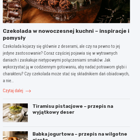
Czekolada w nowoczesnej kuchni – inspiracje i
pomysły
Czekolada kojarzy się głównie z deserami, ale czy na pewno to jej
jedyne zastosowanie? Coraz częściej pojawia się w wytrawnych
daniach i zaskakuje nietypowymi połączeniami smaków. Jak
wykorzystać ją w codziennym gotowaniu, aby nadać potrawom głębi i
charakteru? Czy czekolada może stać się składnikiem dań obiadowych,
a nie…
Czytaj dalej
Tiramisu pistacjowe – przepis na
wyjątkowy deser
Babka jogurtowa – przepis na wilgotne
ciasto