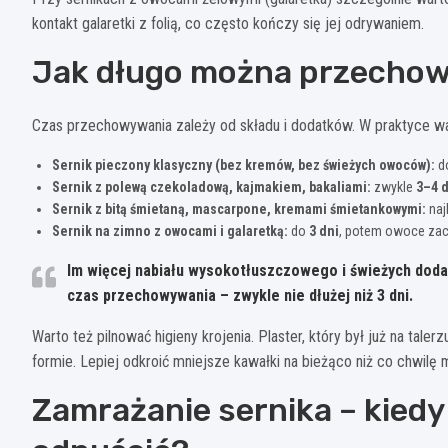
kontakt galaretki z folią, co często kończy się jej odrywaniem.
Jak długo można przechow
Czas przechowywania zależy od składu i dodatków. W praktyce wa
Sernik pieczony klasyczny (bez kremów, bez świeżych owoców):
d
Sernik z polewą czekoladową, kajmakiem, bakaliami:
zwykle
3–4 
Sernik z bitą śmietaną, mascarpone, kremami śmietankowymi:
naj
Sernik na zimno z owocami i galaretką:
do
3 dni
, potem owoce zac
Im więcej nabiału wysokotłuszczowego i świeżych dod
czas przechowywania – zwykle nie dłużej niż 3 dni.
Warto też pilnować higieny krojenia. Plaster, który był już na taler
formie. Lepiej odkroić mniejsze kawałki na bieżąco niż co chwilę
Zamrażanie sernika – kiedy 