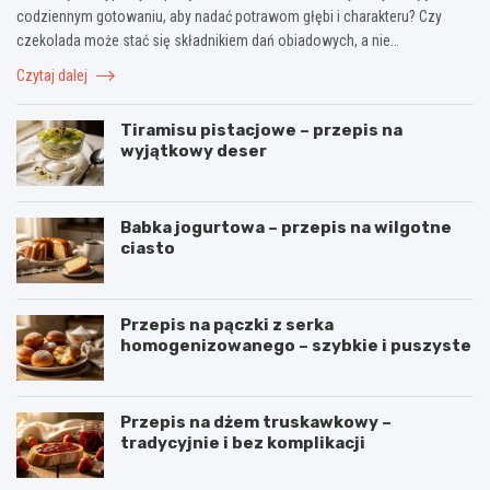
codziennym gotowaniu, aby nadać potrawom głębi i charakteru? Czy
czekolada może stać się składnikiem dań obiadowych, a nie…
Czytaj dalej
Tiramisu pistacjowe – przepis na
wyjątkowy deser
Babka jogurtowa – przepis na wilgotne
ciasto
Przepis na pączki z serka
homogenizowanego – szybkie i puszyste
Przepis na dżem truskawkowy –
tradycyjnie i bez komplikacji
B
O