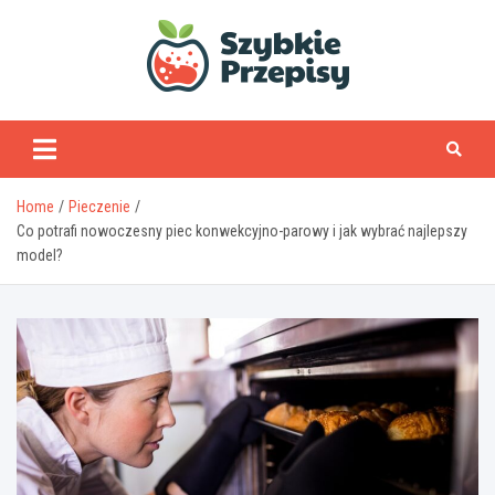
Skip
to
content
www.szybkieprzepisy
Home
Pieczenie
Co potrafi nowoczesny piec konwekcyjno-parowy i jak wybrać najlepszy
model?