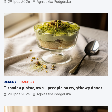
29 lipca 2026
Agnieszka Podgórska
p
e
u
ś
s
n
z
i
y
a
s
d
t
a
e
n
ś
i
n
e
i
a
d
a
n
i
e
DESERY
PRZEPISY
Tiramisu pistacjowe – przepis na wyjątkowy deser
28 lipca 2026
Agnieszka Podgórska