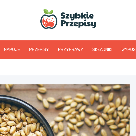
www.szybkieprzepis
NAPOJE
PRZEPISY
PRZYPRAWY
SKŁADNIKI
WYPOS