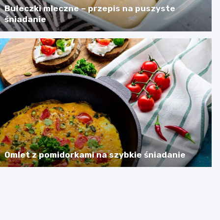
Bułeczki mleczne – przepis na puszyste
śniadanie
Omlet z pomidorkami na szybkie śniadanie