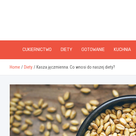
Skip
to
content
CUKIERNICTWO
DIETY
GOTOWANIE
KUCHNIA
Home
Diety
Kasza jęczmienna. Co wnosi do naszej diety?