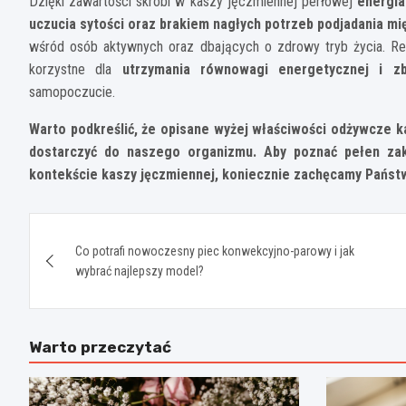
Dzięki zawartości skrobi w kaszy jęczmiennej perłowej
energia
uczucia sytości oraz brakiem nagłych potrzeb podjadania mi
wśród osób aktywnych oraz dbających o zdrowy tryb życia. R
korzystne dla
utrzymania równowagi energetycznej i zb
samopoczucie.
Warto podkreślić, że opisane wyżej właściwości odżywcze k
dostarczyć do naszego organizmu. Aby poznać pełen za
kontekście kaszy jęczmiennej, koniecznie zachęcamy Państw
Nawigacja
Co potrafi nowoczesny piec konwekcyjno-parowy i jak
wpisu
wybrać najlepszy model?
Warto przeczytać