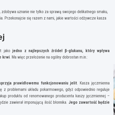
, zdobywa uznanie nie tylko za sprawą swojego delikatnego smaku,
ia. Przekonajcie się razem z nami, jakie wartości odżywcze kasza
ej
t jako
jedno z najlepszych źródeł β-glukanu, który wpływa
e krwi
. Ma więc przełożenie na ogólny dobrostan m.in.:
przyja prawidłowemu funkcjonowaniu jelit
. Kasza jęczmienna
ię z problemami układu pokarmowego, gdyż odpowiednio reguluje
 zakup produktu od renomowanego producenta kaszy jęczmiennej –
dzie zawierał imponującą ilość błonnika.
Jego zawartość
będzie