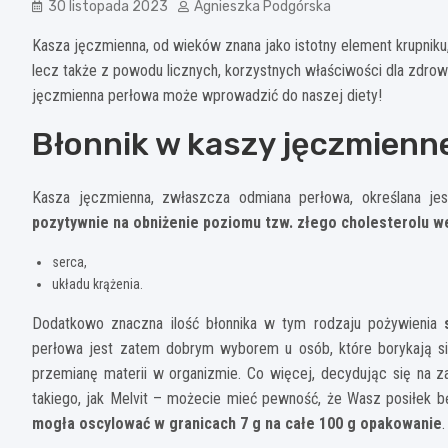
30 listopada 2023
Agnieszka Podgórska
Kasza jęczmienna, od wieków znana jako istotny element krupniku
lecz także z powodu licznych, korzystnych właściwości dla zdrow
jęczmienna perłowa może wprowadzić do naszej diety!
Błonnik w kaszy jęczmienn
Kasza jęczmienna, zwłaszcza odmiana perłowa, określana jes
pozytywnie na obniżenie poziomu tzw. złego cholesterolu w
serca,
układu krążenia.
Dodatkowo znaczna ilość błonnika w tym rodzaju pożywienia
s
perłowa jest zatem dobrym wyborem u osób, które borykają s
przemianę materii w organizmie. Co więcej, decydując się na
takiego, jak Melvit – możecie mieć pewność, że Wasz posiłek bę
mogła oscylować w granicach 7 g na całe 100 g opakowanie
.