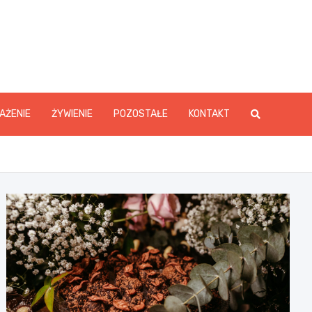
y.pl
AŻENIE
ŻYWIENIE
POZOSTAŁE
KONTAKT