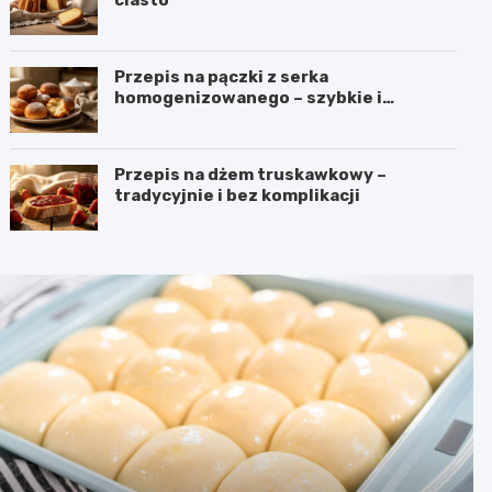
Przepis na pączki z serka
homogenizowanego – szybkie i
puszyste
Przepis na dżem truskawkowy –
tradycyjnie i bez komplikacji