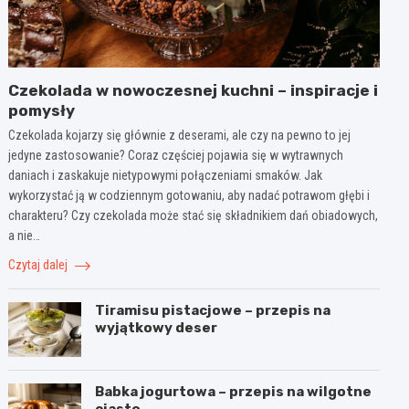
Czekolada w nowoczesnej kuchni – inspiracje i
pomysły
Czekolada kojarzy się głównie z deserami, ale czy na pewno to jej
jedyne zastosowanie? Coraz częściej pojawia się w wytrawnych
daniach i zaskakuje nietypowymi połączeniami smaków. Jak
wykorzystać ją w codziennym gotowaniu, aby nadać potrawom głębi i
charakteru? Czy czekolada może stać się składnikiem dań obiadowych,
a nie…
Czytaj dalej
Tiramisu pistacjowe – przepis na
wyjątkowy deser
Babka jogurtowa – przepis na wilgotne
ciasto