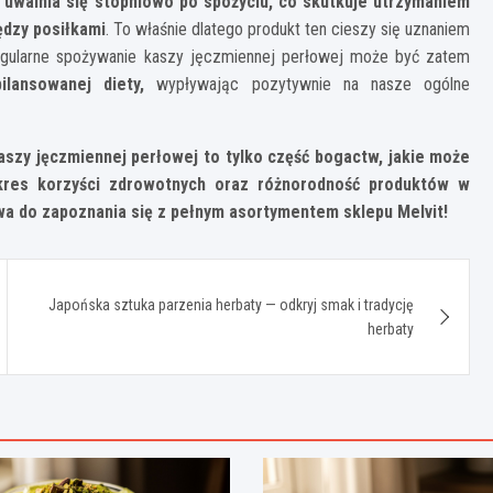
 uwalnia się stopniowo po spożyciu, co skutkuje utrzymaniem
ędzy posiłkami
. To właśnie dlatego produkt ten cieszy się uznaniem
egularne spożywanie kaszy jęczmiennej perłowej może być zatem
ilansowanej diety,
wypływając
pozytywnie na nasze ogólne
aszy jęczmiennej perłowej to tylko część bogactw, jakie może
kres korzyści zdrowotnych oraz różnorodność produktów w
a do zapoznania się z pełnym asortymentem sklepu Melvit!
Japońska sztuka parzenia herbaty — odkryj smak i tradycję
herbaty