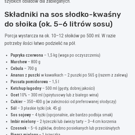
szybkich obiadów dla zabieganych.
Składniki na sos słodko-kwaśny
do słoika (ok. 5–6 litrów sosu)
Porcja wystarcza na ok. 10–12 słoików po 500 ml. W razie
potrzeby ilości łatwo podzielić na pół.
Papryka czerwona
– 1,5 kg (waga po oczyszczeniu)
Marchew
– 800 g
Cebula
– 700 g
Ananas z puszki
w kawałkach – 2 puszki po 565 g (razem z zalewą)
Passata pomidorowa
– 1,5 l
Ketchup łagodny
– 500 ml (gęsty, dobrej jakości)
Ocet
10% – 300 ml (spirytusowy lub z białego wina)
Cukier
– 350–400 g (w zależności od preferowanej słodyczy)
Sól
– 3 płaskie łyżki (ok. 45 g)
Sos sojowy
– 4 łyżki (opcjonalnie, ale bardzo podbija smak)
Imbir mielony
– 2 łyżeczki lub świeży tarty – 3–4 cm korzenia
Czosnek
– 5–6 ząbków, drobno posiekanych lub przeciśniętych
Pieprz mielony
– 1 łyżeczka