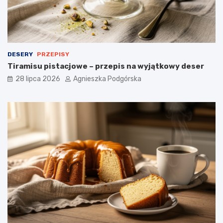
a
d
a
n
i
e
DESERY
PRZEPISY
Tiramisu pistacjowe – przepis na wyjątkowy deser
28 lipca 2026
Agnieszka Podgórska