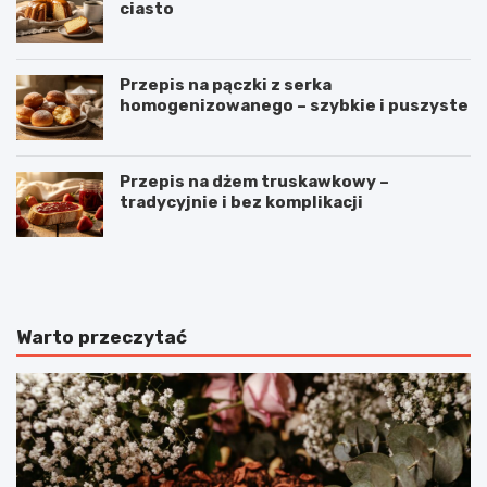
ciasto
Przepis na pączki z serka
homogenizowanego – szybkie i puszyste
Przepis na dżem truskawkowy –
tradycyjnie i bez komplikacji
B
O
u
m
ł
l
e
e
c
t
Warto przeczytać
z
z
k
p
i
o
m
m
l
i
e
d
c
o
z
r