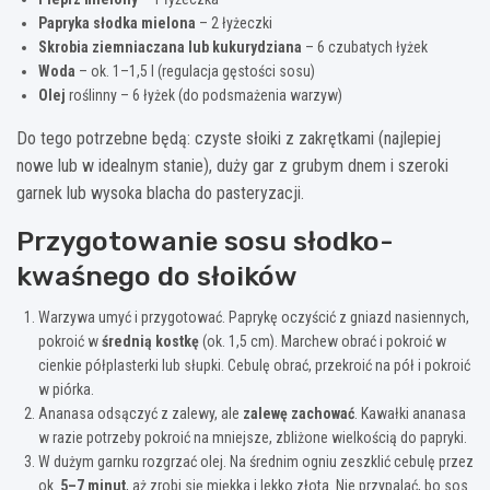
Papryka słodka mielona
– 2 łyżeczki
Skrobia ziemniaczana lub kukurydziana
– 6 czubatych łyżek
Woda
– ok. 1–1,5 l (regulacja gęstości sosu)
Olej
roślinny – 6 łyżek (do podsmażenia warzyw)
Do tego potrzebne będą: czyste słoiki z zakrętkami (najlepiej
nowe lub w idealnym stanie), duży gar z grubym dnem i szeroki
garnek lub wysoka blacha do pasteryzacji.
Przygotowanie sosu słodko-
kwaśnego do słoików
Warzywa umyć i przygotować. Paprykę oczyścić z gniazd nasiennych,
pokroić w
średnią kostkę
(ok. 1,5 cm). Marchew obrać i pokroić w
cienkie półplasterki lub słupki. Cebulę obrać, przekroić na pół i pokroić
w piórka.
Ananasa odsączyć z zalewy, ale
zalewę zachować
. Kawałki ananasa
w razie potrzeby pokroić na mniejsze, zbliżone wielkością do papryki.
W dużym garnku rozgrzać olej. Na średnim ogniu zeszklić cebulę przez
ok.
5–7 minut
, aż zrobi się miękka i lekko złota. Nie przypalać, bo sos