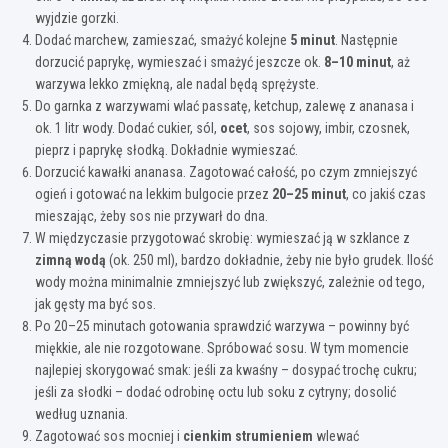
wyjdzie gorzki.
Dodać marchew, zamieszać, smażyć kolejne
5 minut
. Następnie
dorzucić paprykę, wymieszać i smażyć jeszcze ok.
8–10 minut
, aż
warzywa lekko zmiękną, ale nadal będą sprężyste.
Do garnka z warzywami wlać passatę, ketchup, zalewę z ananasa i
ok. 1 litr wody. Dodać cukier, sól,
ocet
, sos sojowy, imbir, czosnek,
pieprz i paprykę słodką. Dokładnie wymieszać.
Dorzucić kawałki ananasa. Zagotować całość, po czym zmniejszyć
ogień i gotować na lekkim bulgocie przez
20–25 minut
, co jakiś czas
mieszając, żeby sos nie przywarł do dna.
W międzyczasie przygotować skrobię: wymieszać ją w szklance z
zimną wodą
(ok. 250 ml), bardzo dokładnie, żeby nie było grudek. Ilość
wody można minimalnie zmniejszyć lub zwiększyć, zależnie od tego,
jak gęsty ma być sos.
Po 20–25 minutach gotowania sprawdzić warzywa – powinny być
miękkie, ale nie rozgotowane. Spróbować sosu. W tym momencie
najlepiej skorygować smak: jeśli za kwaśny – dosypać trochę cukru;
jeśli za słodki – dodać odrobinę octu lub soku z cytryny; dosolić
według uznania.
Zagotować sos mocniej i
cienkim strumieniem
wlewać