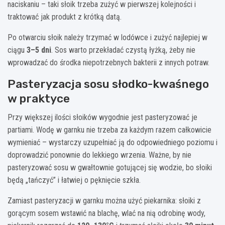
naciskaniu – taki słoik trzeba zużyć w pierwszej kolejności i
traktować jak produkt z krótką datą.
Po otwarciu słoik należy trzymać w lodówce i zużyć najlepiej w
ciągu
3–5 dni
. Sos warto przekładać czystą łyżką, żeby nie
wprowadzać do środka niepotrzebnych bakterii z innych potraw.
Pasteryzacja sosu słodko-kwaśnego
w praktyce
Przy większej ilości słoików wygodnie jest pasteryzować je
partiami. Wodę w garnku nie trzeba za każdym razem całkowicie
wymieniać – wystarczy uzupełniać ją do odpowiedniego poziomu i
doprowadzić ponownie do lekkiego wrzenia. Ważne, by nie
pasteryzować sosu w gwałtownie gotującej się wodzie, bo słoiki
będą „tańczyć” i łatwiej o pęknięcie szkła.
Zamiast pasteryzacji w garnku można użyć piekarnika: słoiki z
gorącym sosem wstawić na blachę, wlać na nią odrobinę wody,