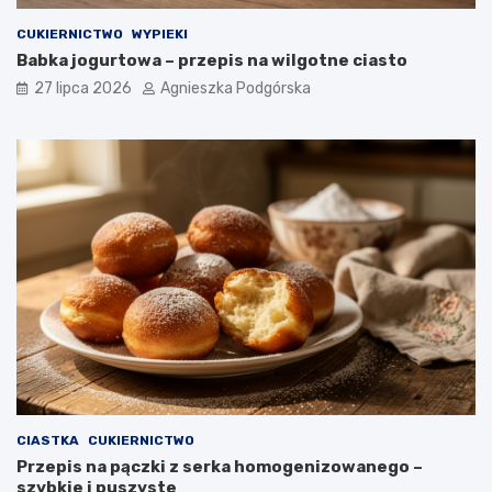
CUKIERNICTWO
WYPIEKI
Babka jogurtowa – przepis na wilgotne ciasto
27 lipca 2026
Agnieszka Podgórska
CIASTKA
CUKIERNICTWO
Przepis na pączki z serka homogenizowanego –
szybkie i puszyste