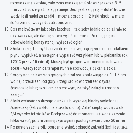
rozmieszaną skrobię, cały czas mieszając. Gotować jeszcze
3–5
minut
, aż sos wyraźnie zgęstnieje. Jeśli jest za gęsty – dolać trochę
wody; jeśli nadal za rzadki – można dorobić 1–2 łyżki skrobi w małej
ilości zimnej wody i dodać ponownie.
Sos ma być gęsty jak dobry ketchup – tak, żeby ładnie oblepiał mięso
czy warzywa, ale dał się łatwo wylać ze słoika. Po osiągnięciu
odpowiedniej konsystencji wyłączyć ogień.
Słoiki i zakrętki umyć bardzo dokładnie w gorącej wodzie z dodatkiem
płynu, wypłukać, a następnie wyparzyć wrzątkiem lub w piekarniku (ok.
120°C przez 15 minut
). Muszą być
gorące
w momencie nalewania
sosu – wtedy różnica temperatur nie spowoduje pękania szkła.
Gorący sos nalewać do gorących słoików, zostawiając ok. 1–1,5 cm
wolnej przestrzeni od góry. Brzegi słoików przetrzeć czystą
ściereczką lub ręcznikiem papierowym, założyć zakrętki i mocno
zakręcić.
Słoiki wstawić do dużego garnka lub wysokiej blachy wyłożonej
ściereczką (żeby szkło nie stukało o dno). Zalać ciepłą wodą do ok.
3/4 wysokości słoików. Podgrzewać do momentu, aż woda zacznie
lekko wrzeć, potem zmniejszyć ogień i pasteryzować przez
20 minut
.
Po pasteryzacji słoiki ostrożnie wyjąć, dokręcić zakrętki (jeśli jest taka