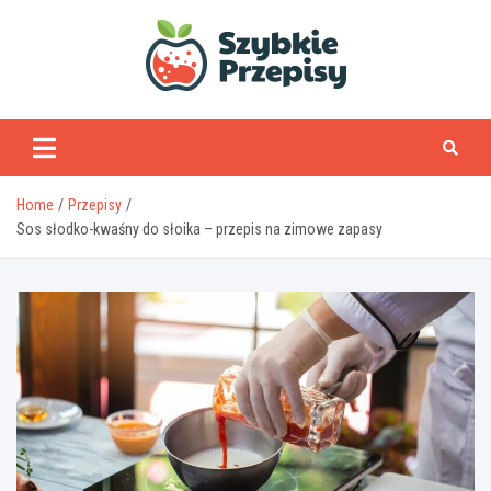
Skip
to
content
www.szybkieprzepisy
Home
Przepisy
Sos słodko-kwaśny do słoika – przepis na zimowe zapasy