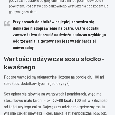
potrzeba) i odstawić do góry dnem na 5 minut, potem odwrócić z
powrotem. Pozostawić do całkowitego wystudzenia pod kocem lub
grubym ręcznikiem.
Przy sosach do słoików najlepiej sprawdza się
delikatne niedoprawienie na ostro
. Ostre dodatki
zawsze łatwo dorzucić na świeżo podczas szybkiego
odgrzewania, a gotowy sos jest wtedy bardziej
uniwersalny.
Wartości odżywcze sosu słodko-
kwaśnego
Podane wartości są orientacyjne, liczone na porcję ok. 100 ml
sosu (bez dodatków typu mięso czy ryż):
Sos opiera się głównie na warzywach i pomidorach, więc ma
stosunkowo mało kalorii – ok.
60–80 kcal / 100 ml
, w zależności
od ilości użytego cukru. Największy udział energetyczny ma tu
właśnie cukier, niewielki – olej. Białka jest symboliczna ilość (ok.