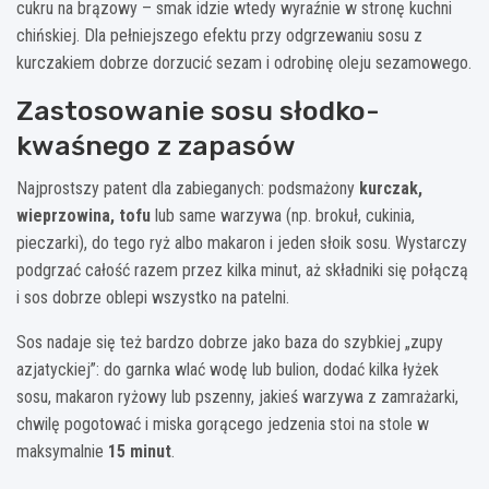
cukru na brązowy – smak idzie wtedy wyraźnie w stronę kuchni
chińskiej. Dla pełniejszego efektu przy odgrzewaniu sosu z
kurczakiem dobrze dorzucić sezam i odrobinę oleju sezamowego.
Zastosowanie sosu słodko-
kwaśnego z zapasów
Najprostszy patent dla zabieganych: podsmażony
kurczak,
wieprzowina, tofu
lub same warzywa (np. brokuł, cukinia,
pieczarki), do tego ryż albo makaron i jeden słoik sosu. Wystarczy
podgrzać całość razem przez kilka minut, aż składniki się połączą
i sos dobrze oblepi wszystko na patelni.
Sos nadaje się też bardzo dobrze jako baza do szybkiej „zupy
azjatyckiej”: do garnka wlać wodę lub bulion, dodać kilka łyżek
sosu, makaron ryżowy lub pszenny, jakieś warzywa z zamrażarki,
chwilę pogotować i miska gorącego jedzenia stoi na stole w
maksymalnie
15 minut
.