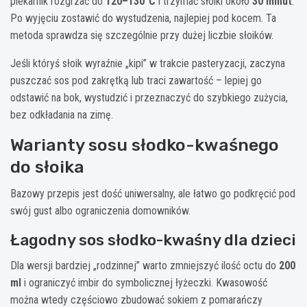
piekarnik rozgrzać do
120–130°C
i trzymać słoiki około
30 minut
.
Po wyjęciu zostawić do wystudzenia, najlepiej pod kocem. Ta
metoda sprawdza się szczególnie przy dużej liczbie słoików.
Jeśli któryś słoik wyraźnie „kipi” w trakcie pasteryzacji, zaczyna
puszczać sos pod zakrętką lub traci zawartość – lepiej go
odstawić na bok, wystudzić i przeznaczyć do szybkiego zużycia,
bez odkładania na zimę.
Warianty sosu słodko-kwaśnego
do słoika
Bazowy przepis jest dość uniwersalny, ale łatwo go podkręcić pod
swój gust albo ograniczenia domowników.
Łagodny sos słodko-kwaśny dla dzieci
Dla wersji bardziej „rodzinnej” warto zmniejszyć ilość octu do
200
ml
i ograniczyć imbir do symbolicznej łyżeczki. Kwasowość
można wtedy częściowo zbudować sokiem z pomarańczy