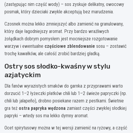
(zastępując nim część wody) – sos zyskuje delikatny, owocowy
posmak, który dzieciaki zwykle akceptują bez marudzenia.
Czosnek można lekko zmniejszyć albo zamienić na granulowany,
który daje łagodniejszy aromat. Przy bardzo wrażliwych
żołądkach dobrym pomysłem jest mocniejsze rozgotowanie
warzyw i ewentualne
częściowe zblendowanie
sosu – zostawić
trochę kawałków, ale całość zrobić bardziej gładką.
Ostry sos słodko-kwaśny w stylu
azjatyckim
Dla fanów wyrazistych smaków do garnka z przyprawami warto
dorzucić 1–2 łyżeczki płatków chili lub 1–2 świeże papryczki (np.
chili lub jalapeño), drobno posiekane razem z pestkami. Świetnie
gra też
ostra papryka wędzona
zamiast części zwykłej słodkiej
papryki – wtedy sos ma lekko dymny aromat.
Ocet spirytusowy można w tej wersji zamienić na ryżowy, a część