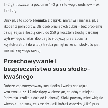
1–2 g), tłuszcze na poziomie 1–3 g, za to węglowodanów – ok.
12–15 g.
Duży plus to sporo
błonnika
z papryki, marchwi i ananasa, plus
likopen z pomidorów. Dla osób pilnujących cukru – bez problemu
da się zejść z ilością cukru do 250 g, kosztem trochę bardziej
wytrawnego smaku, albo część słodyczy przerzucić na
ksylitol/erytrol (ale wtedy trzeba pamiętać, że ich słodkość jest
inna niż zwykłego cukru).
Przechowywanie i
bezpieczeństwo sosu słodko-
kwaśnego
Dobrze zapasteryzowany sos słodko-kwaśny spokojnie
wytrzymuje
do 12 miesięcy
w ciemnym, chłodnym miejscu
(spiżarnia, szafka z dala od kuchenki). Słoiki powinny mieć wklęsłe
wieczka – to znak, że zassały. Jeśli któreś wieczko „klika” przy