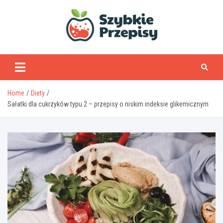
Skip
to
content
www.szybkieprzepisy
Home
Diety
Sałatki dla cukrzyków typu 2 – przepisy o niskim indeksie glikemicznym