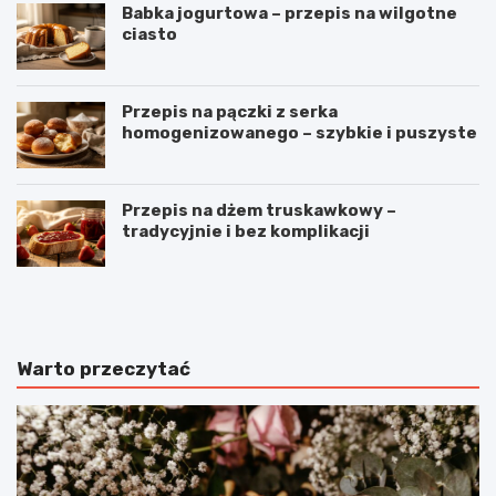
Babka jogurtowa – przepis na wilgotne
ciasto
Przepis na pączki z serka
homogenizowanego – szybkie i puszyste
Przepis na dżem truskawkowy –
tradycyjnie i bez komplikacji
B
O
u
m
ł
l
e
e
c
t
Warto przeczytać
z
z
k
p
i
o
m
m
l
i
e
d
c
o