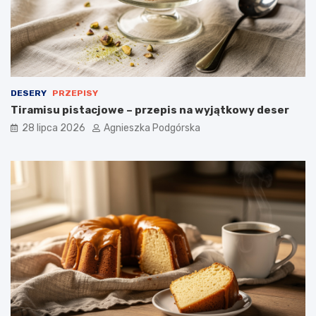
i
a
d
a
n
i
e
DESERY
PRZEPISY
Tiramisu pistacjowe – przepis na wyjątkowy deser
28 lipca 2026
Agnieszka Podgórska