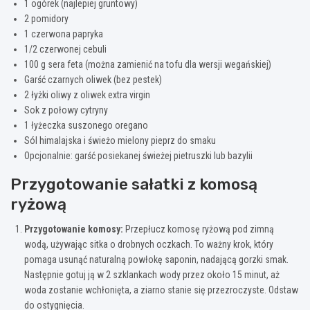
1 ogórek (najlepiej gruntowy)
2 pomidory
1 czerwona papryka
1/2 czerwonej cebuli
100 g sera feta (można zamienić na tofu dla wersji wegańskiej)
Garść czarnych oliwek (bez pestek)
2 łyżki oliwy z oliwek extra virgin
Sok z połowy cytryny
1 łyżeczka suszonego oregano
Sól himalajska i świeżo mielony pieprz do smaku
Opcjonalnie: garść posiekanej świeżej pietruszki lub bazylii
Przygotowanie sałatki z komosą
ryżową
Przygotowanie komosy:
Przepłucz komosę ryżową pod zimną
wodą, używając sitka o drobnych oczkach. To ważny krok, który
pomaga usunąć naturalną powłokę saponin, nadającą gorzki smak.
Następnie gotuj ją w 2 szklankach wody przez około 15 minut, aż
woda zostanie wchłonięta, a ziarno stanie się przezroczyste. Odstaw
do ostygnięcia.