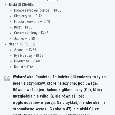
Niski IG (36-55):
Komosa ryżowa (quinoa) – IG 53
Ciecierzyca – IG 42
Fasola czerwona – IG 40
Batat – IG 50
Groszek zielony – IG 48
Jabłko – IG 38
Średni IG (56-69):
Ananas – IG 66
Ryż brązowy – IG 68
Kukurydza – IG 60
Buraki – IG 64
Wskazówka:
Pamiętaj, że indeks glikemiczny to tylko
jeden z czynników, które należy brać pod uwagę.
Równie ważne jest ładunek glikemiczny (GL), który
uwzględnia nie tylko IG, ale również ilość
węglowodanów w porcji. Na przykład, marchewka ma
stosunkowo wysoki IG (około 47), ale niski GL ze