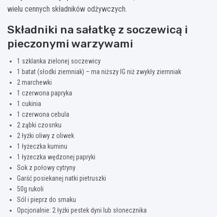
wielu cennych składników odżywczych.
Składniki na sałatkę z soczewicą i
pieczonymi warzywami
1 szklanka zielonej soczewicy
1 batat (słodki ziemniak) – ma niższy IG niż zwykły ziemniak
2 marchewki
1 czerwona papryka
1 cukinia
1 czerwona cebula
2 ząbki czosnku
2 łyżki oliwy z oliwek
1 łyżeczka kuminu
1 łyżeczka wędzonej papryki
Sok z połowy cytryny
Garść posiekanej natki pietruszki
50g rukoli
Sól i pieprz do smaku
Opcjonalnie: 2 łyżki pestek dyni lub słonecznika