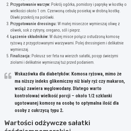
Przygotowanie warzyw:
Pokrój ogórka, pomidory i paprykę w kostkę o
wielkości około 1 cm. Czerwoną cebulę posiekaj w drobną kostkę.
Oliwki przekrój na połówki.
Przygotowanie dressingu:
W małej miseczce wymieszaj oliwę z
oliwek, sok z cytryny, oregano, sól i pieprz.
Łączenie składników:
W dużej misce połącz ostudzoną komosę
ryżową z przygotowanymi warzywami. Polej dressingiem i delikatnie
wymieszaj.
Finalizacja:
Pokrusz ser feta na wierzch sałatki, posyp świeżymi
ziołami i delikatnie wymieszaj tuż przed podaniem.
Wskazówka dla diabetyków:
Komosa ryżowa, mimo że
ma niższy indeks glikemiczny niż biały ryż czy makaron,
wciąż zawiera węglowodany. Dlatego warto
kontrolować wielkość porcji – około 1/2 szklanki
ugotowanej komosy na osobę to optymalna ilość dla
osoby z cukrzycą typu 2.
Wartości odżywcze sałatki