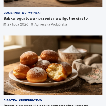
CUKIERNICTWO
WYPIEKI
Babka jogurtowa – przepis na wilgotne ciasto
27 lipca 2026
Agnieszka Podgórska
CIASTKA
CUKIERNICTWO
Przepis na pączki z serka homogenizowanego –