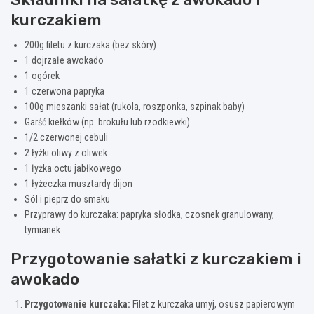
kurczakiem
200g filetu z kurczaka (bez skóry)
1 dojrzałe awokado
1 ogórek
1 czerwona papryka
100g mieszanki sałat (rukola, roszponka, szpinak baby)
Garść kiełków (np. brokułu lub rzodkiewki)
1/2 czerwonej cebuli
2 łyżki oliwy z oliwek
1 łyżka octu jabłkowego
1 łyżeczka musztardy dijon
Sól i pieprz do smaku
Przyprawy do kurczaka: papryka słodka, czosnek granulowany,
tymianek
Przygotowanie sałatki z kurczakiem i
awokado
Przygotowanie kurczaka:
Filet z kurczaka umyj, osusz papierowym