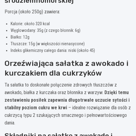
śródziemnomorskiej
Porcja (około 250g) zawiera:
Kalorie: około 320 kcal
Węglowodany: 35g (z czego błonnik: 6g)
Białko: 12g
Tłuszcze: 15g (w większości nienasycone)
Indeks glikemiczny całego dania: niski (około 45)
Orzeźwiająca sałatka z awokado i
kurczakiem dla cukrzyków
Ta sałatka to doskonałe połączenie zdrowych tłuszczów z
awokado, białka z kurczaka oraz błonnika z warzyw.
Dzięki temu
zestawieniu posiłek zapewnia długotrwałe uczucie sytości i
stabilny poziom cukru we krwi
– idealne rozwiązanie dla osób z
cukrzycą typu 2 szukających smacznego i pełnowartościowego
dania.
Składniki na sałatkę z awokado i