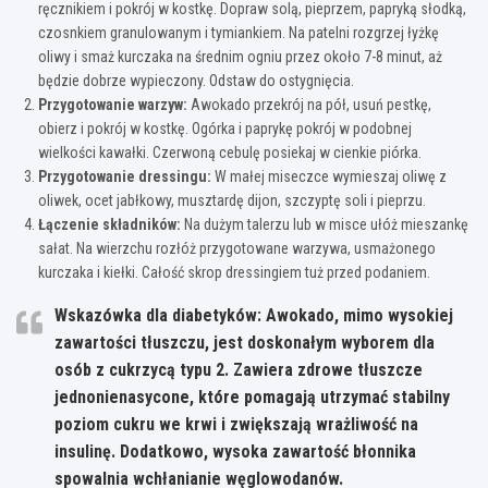
ręcznikiem i pokrój w kostkę. Dopraw solą, pieprzem, papryką słodką,
czosnkiem granulowanym i tymiankiem. Na patelni rozgrzej łyżkę
oliwy i smaż kurczaka na średnim ogniu przez około 7-8 minut, aż
będzie dobrze wypieczony. Odstaw do ostygnięcia.
Przygotowanie warzyw:
Awokado przekrój na pół, usuń pestkę,
obierz i pokrój w kostkę. Ogórka i paprykę pokrój w podobnej
wielkości kawałki. Czerwoną cebulę posiekaj w cienkie piórka.
Przygotowanie dressingu:
W małej miseczce wymieszaj oliwę z
oliwek, ocet jabłkowy, musztardę dijon, szczyptę soli i pieprzu.
Łączenie składników:
Na dużym talerzu lub w misce ułóż mieszankę
sałat. Na wierzchu rozłóż przygotowane warzywa, usmażonego
kurczaka i kiełki. Całość skrop dressingiem tuż przed podaniem.
Wskazówka dla diabetyków:
Awokado, mimo wysokiej
zawartości tłuszczu, jest doskonałym wyborem dla
osób z cukrzycą typu 2. Zawiera zdrowe tłuszcze
jednonienasycone, które pomagają utrzymać stabilny
poziom cukru we krwi i zwiększają wrażliwość na
insulinę. Dodatkowo, wysoka zawartość błonnika
spowalnia wchłanianie węglowodanów.