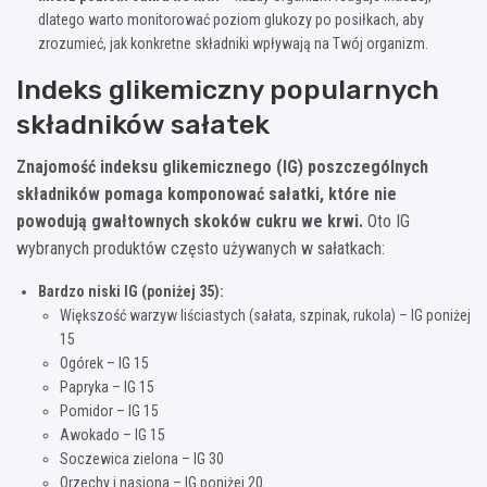
dlatego warto monitorować poziom glukozy po posiłkach, aby
zrozumieć, jak konkretne składniki wpływają na Twój organizm.
Indeks glikemiczny popularnych
składników sałatek
Znajomość indeksu glikemicznego (IG) poszczególnych
składników pomaga komponować sałatki, które nie
powodują gwałtownych skoków cukru we krwi.
Oto IG
wybranych produktów często używanych w sałatkach:
Bardzo niski IG (poniżej 35):
Większość warzyw liściastych (sałata, szpinak, rukola) – IG poniżej
15
Ogórek – IG 15
Papryka – IG 15
Pomidor – IG 15
Awokado – IG 15
Soczewica zielona – IG 30
Orzechy i nasiona – IG poniżej 20