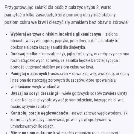
Przygotowując sałatki dla osób z cukrzycą typu 2, warto
pamiętać o kilku zasadach, które pomogą utrzymać stabilny
poziom cukru we krwi i cieszyć się smakiem bez obaw o zdrowie:
Wybieraj warzywa o niskim indeksie glikemicznym
– zielone
liściaste warzywa, ogórki, papryka, pomidory, cukinia, brokuły to
doskonała baza każdej sałatki dla diabetyka.
Dodawaj białko
– kurczak, indyk, jajka, tofu, ryby, orzechy czy nasiona
roślin strączkowych sprawią, że sałatka będzie bardziej sycąca i
pomoże utrzymać stabilny poziom cukru we krwi.
Pamiętaj o zdrowych tłuszczach
– oliwa z oliwek, awokado, orzechy
i nasiona dostarczają zdrowych tłuszczów, które spowalniają
wchłanianie węglowodanów.
Uważaj na sosy i dressingi
– wiele gotowych sosów zawiera ukryty
cukier. Najlepiej przygotowywać je samodzielnie, bazując na oliwie,
occie, cytrynie i ziołach.
Kontroluj porcje węglowodanów
– nawet zdrowe węglowodany, jak
komosa ryżowa czy soczewica, powinny być spożywane w
umiarkowanych ilościach.
Mierz poziom cukru we krwi
– każdy organizm reaguje inaczej,