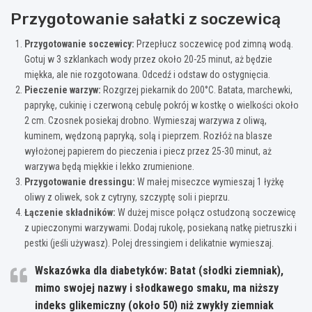
Przygotowanie sałatki z soczewicą
Przygotowanie soczewicy:
Przepłucz soczewicę pod zimną wodą.
Gotuj w 3 szklankach wody przez około 20-25 minut, aż będzie
miękka, ale nie rozgotowana. Odcedź i odstaw do ostygnięcia.
Pieczenie warzyw:
Rozgrzej piekarnik do 200°C. Batata, marchewki,
paprykę, cukinię i czerwoną cebulę pokrój w kostkę o wielkości około
2 cm. Czosnek posiekaj drobno. Wymieszaj warzywa z oliwą,
kuminem, wędzoną papryką, solą i pieprzem. Rozłóż na blasze
wyłożonej papierem do pieczenia i piecz przez 25-30 minut, aż
warzywa będą miękkie i lekko zrumienione.
Przygotowanie dressingu:
W małej miseczce wymieszaj 1 łyżkę
oliwy z oliwek, sok z cytryny, szczyptę soli i pieprzu.
Łączenie składników:
W dużej misce połącz ostudzoną soczewicę
z upieczonymi warzywami. Dodaj rukolę, posiekaną natkę pietruszki i
pestki (jeśli używasz). Polej dressingiem i delikatnie wymieszaj.
Wskazówka dla diabetyków:
Batat (słodki ziemniak),
mimo swojej nazwy i słodkawego smaku, ma niższy
indeks glikemiczny (około 50) niż zwykły ziemniak