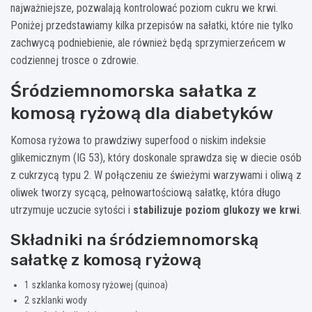
najważniejsze, pozwalają kontrolować poziom cukru we krwi.
Poniżej przedstawiamy kilka przepisów na sałatki, które nie tylko
zachwycą podniebienie, ale również będą sprzymierzeńcem w
codziennej trosce o zdrowie.
Śródziemnomorska sałatka z
komosą ryżową dla diabetyków
Komosa ryżowa to prawdziwy superfood o niskim indeksie
glikemicznym (IG 53), który doskonale sprawdza się w diecie osób
z cukrzycą typu 2. W połączeniu ze świeżymi warzywami i oliwą z
oliwek tworzy sycącą, pełnowartościową sałatkę, która długo
utrzymuje uczucie sytości i
stabilizuje poziom glukozy we krwi
.
Składniki na śródziemnomorską
sałatkę z komosą ryżową
1 szklanka komosy ryżowej (quinoa)
2 szklanki wody