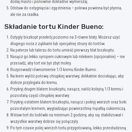
dodaj masło i ponownie dokładnie wymieszaj.
Odstaw do ostygnięcia i zgęstnienia – polewa powinna być płynna,
ale nie za rzadka.
Składanie tortu Kinder Bueno:
Ostygły biszkopt przekrój poziomo na 3 równe blaty. Możesz użyć
długiego noża z ząbkami lub specjalnej struny do tortów.
Na paterze lub talerzu do tortu umieść pierwszy blat biszkoptu.
Nasącz go lekko syropem cukrowym lub mlekiem (opcjonalnie) – nie
przesadź, aby tort nie był zbyt mokry.
Rozprowadź równomiernie 1/3 kremu Kinder Bueno.
Na krem wyłóż połowę chrupkiej warstwy, delikatnie dociskając, aby
dobrze przylegała do kremu.
Przykryj drugim blatem biszkoptu, nasącz, nałóż kolejną 1/3 kremu i
pozostałą część chrupkiej warstwy.
Przykryj ostatnim blatem biszkoptu, nasącz i pokryj wierzch oraz boki
pozostałym kremem, wygładzając powierzchnię łopatką cukierniczą.
Wstaw tort do lodówki na minimum 2 godziny, aby się stabilizował i
wszystkie warstwy dobrze się połączyły.
Po tym czasie polej wierzch tortu przygotowaną, lekko przestudzoną