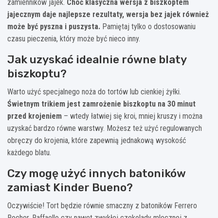
zamienników jajek.
Choć klasyczna wersja z biszkoptem
jajecznym daje najlepsze rezultaty, wersja bez jajek również
może być pyszna i puszysta.
Pamiętaj tylko o dostosowaniu
czasu pieczenia, który może być nieco inny.
Jak uzyskać idealnie równe blaty
biszkoptu?
Warto użyć specjalnego noża do tortów lub cienkiej żyłki.
Świetnym trikiem jest zamrożenie biszkoptu na 30 minut
przed krojeniem
– wtedy łatwiej się kroi, mniej kruszy i można
uzyskać bardzo równe warstwy. Możesz też użyć regulowanych
obręczy do krojenia, które zapewnią jednakową wysokość
każdego blatu.
Czy mogę użyć innych batoników
zamiast Kinder Bueno?
Oczywiście! Tort będzie równie smaczny z batoników Ferrero
Rocher, Raffaello czy nawet zwykłej czekolady mlecznej z