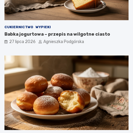
CUKIERNICTWO
WYPIEKI
Babka jogurtowa – przepis na wilgotne ciasto
27 lipca 2026
Agnieszka Podgórska