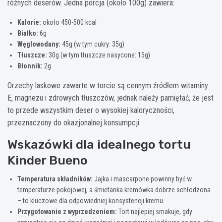
różnych deserów. Jedna porcja (około 100g) zawiera:
Kalorie:
około 450-500 kcal
Białko:
6g
Węglowodany:
45g (w tym cukry: 35g)
Tłuszcze:
30g (w tym tłuszcze nasycone: 15g)
Błonnik:
2g
Orzechy laskowe zawarte w torcie są cennym źródłem witaminy
E, magnezu i zdrowych tłuszczów, jednak należy pamiętać, że jest
to przede wszystkim deser o wysokiej kaloryczności,
przeznaczony do okazjonalnej konsumpcji.
Wskazówki dla idealnego tortu
Kinder Bueno
Temperatura składników:
Jajka i mascarpone powinny być w
temperaturze pokojowej, a śmietanka kremówka dobrze schłodzona
– to kluczowe dla odpowiedniej konsystencji kremu.
Przygotowanie z wyprzedzeniem:
Tort najlepiej smakuje, gdy