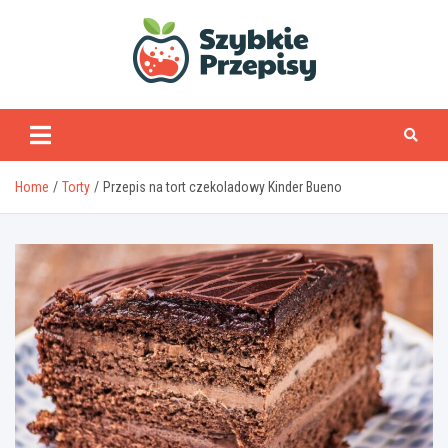
Skip
to
content
www.szybkieprzepisy
Home
Torty
Przepis na tort czekoladowy Kinder Bueno