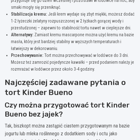
przygotuje się go dzień wcześniej i pozostawi w lodówce na noc, aby
smaki mogły się przeniknąć.
Stabilizacja kremu:
Jeśli krem wydaje się zbyt miękki, możesz dodać
1-2 łyżeczki żelatyny rozpuszczonej w 2 łyżkach gorącej wody i
przestudzonej – zapewni to stabilność tortu nawet w cieplejsze dni.
Alternatywy:
Zamiast kremu mascarpone można użyć kremu na bazie
masła, który jest bardziej stabilny w wyższych temperaturach i
łatwiejszy w dekorowaniu.
Przechowywanie:
Tort można przechowywać w lodówce do 3 dni.
Możesz też zamrozić pojedyncze kawałki – przed podaniem należy je
rozmrażać w lodówce przez około 3-4 godziny.
Najczęściej zadawane pytania o
tort Kinder Bueno
Czy można przygotować tort Kinder
Bueno bez jajek?
Tak, biszkopt można zastąpić ciastem przygotowanym na bazie
jogurtu lub mleka roślinnego z dodatkiem sody i octu jako