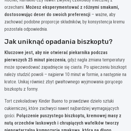
orzechami.
Możesz eksperymentować z różnymi smakami,
dostosowując deser do swoich preferencji
– ważne, aby
zachować podobne proporcje składników, by konsystencja kremu
pozostała odpowiednia.
Jak uniknąć opadania biszkoptu?
Kluczowe jest, aby nie otwierać piekarnika podczas
pierwszych 25 minut pieczenia
, gdyż nagła zmiana temperatury
może spowodować zapadnięcie się ciasta. Po upieczeniu biszkopt
należy studzić powoli – najpierw 10 minut w formie, a następnie na
kratce. Unikaj również zbyt gwałtownego wyjmowania gorącego
biszkoptu z formy.
Tort czekoladowy Kinder Bueno to prawdziwe dzieło sztuki
cukierniczej, które zachwyci nawet najbardziej wymagających
gości.
Połączenie puszystego biszkoptu, kremowej masy z
nutą orzechów laskowych i chrupiących wafelków tworzy
niepowtarzalną kompozycję smakową, która na długo