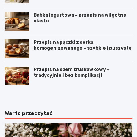
Babka jogurtowa – przepis na wilgotne
ciasto
Przepis na pączki z serka
homogenizowanego – szybkie i puszyste
Przepis na dżem truskawkowy –
tradycyjnie i bez komplikacji
B
O
u
m
ł
l
e
e
c
t
Warto przeczytać
z
z
k
p
i
o
m
m
l
i