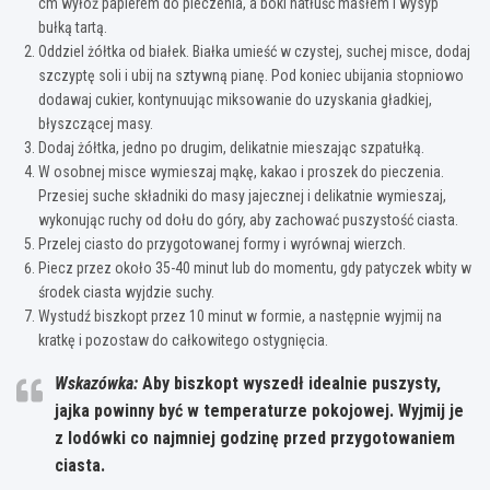
cm wyłóż papierem do pieczenia, a boki natłuść masłem i wysyp
bułką tartą.
Oddziel żółtka od białek. Białka umieść w czystej, suchej misce, dodaj
szczyptę soli i ubij na sztywną pianę. Pod koniec ubijania stopniowo
dodawaj cukier, kontynuując miksowanie do uzyskania gładkiej,
błyszczącej masy.
Dodaj żółtka, jedno po drugim, delikatnie mieszając szpatułką.
W osobnej misce wymieszaj mąkę, kakao i proszek do pieczenia.
Przesiej suche składniki do masy jajecznej i delikatnie wymieszaj,
wykonując ruchy od dołu do góry, aby zachować puszystość ciasta.
Przelej ciasto do przygotowanej formy i wyrównaj wierzch.
Piecz przez około 35-40 minut lub do momentu, gdy patyczek wbity w
środek ciasta wyjdzie suchy.
Wystudź biszkopt przez 10 minut w formie, a następnie wyjmij na
kratkę i pozostaw do całkowitego ostygnięcia.
Wskazówka:
Aby biszkopt wyszedł idealnie puszysty,
jajka powinny być w temperaturze pokojowej.
Wyjmij je
z lodówki co najmniej godzinę przed przygotowaniem
ciasta.