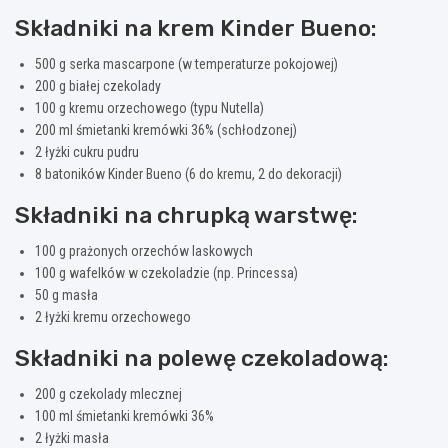
Składniki na krem Kinder Bueno:
500 g serka mascarpone (w temperaturze pokojowej)
200 g białej czekolady
100 g kremu orzechowego (typu Nutella)
200 ml śmietanki kremówki 36% (schłodzonej)
2 łyżki cukru pudru
8 batoników Kinder Bueno (6 do kremu, 2 do dekoracji)
Składniki na chrupką warstwę:
100 g prażonych orzechów laskowych
100 g wafelków w czekoladzie (np. Princessa)
50 g masła
2 łyżki kremu orzechowego
Składniki na polewę czekoladową:
200 g czekolady mlecznej
100 ml śmietanki kremówki 36%
2 łyżki masła