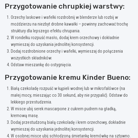
Przygotowanie chrupkiej warstwy:
Orzechy laskowe i wafelki rozdrobnij w blenderze lub rozbij w
moździerzu na niezbyt drobne kawałki – powinny zachować trochę
struktury dla lepszego efektu chrupania.
W rondelku rozpuść masło, dodaj krem orzechowy i dokładnie
wymieszaj do uzyskania jednolitej konsystencji.
Dodaj rozdrobnione orzechy i wafelki, wymieszaj do połączenia
wszystkich składników.
Odstaw mieszankę do ostygnięcia.
Przygotowanie kremu Kinder Bueno:
Białą czekoladę rozpuść w kąpieli wodnej lub w mikrofalówce (na
małej mocy, mieszając co 30 sekund, aby nie przypalić). Odstaw do
lekkiego przestudzenia.
W misce ubij serek mascarpone z cukrem pudrem na gładką,
kremową masę.
Dodaj przestudzoną białą czekoladę i krem orzechowy, dokładnie
wymieszaj do uzyskania jednolitej konsystencji.
W osobnej misce ubij schłodzoną śmietankę kremówkę na sztywno.