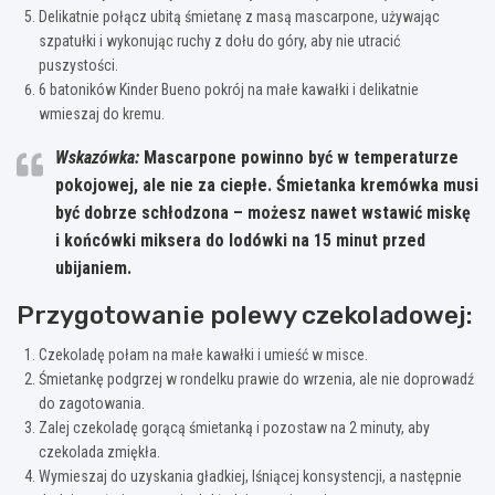
Delikatnie połącz ubitą śmietanę z masą mascarpone, używając
szpatułki i wykonując ruchy z dołu do góry, aby nie utracić
puszystości.
6 batoników Kinder Bueno pokrój na małe kawałki i delikatnie
wmieszaj do kremu.
Wskazówka:
Mascarpone powinno być w temperaturze
pokojowej, ale nie za ciepłe.
Śmietanka kremówka musi
być dobrze schłodzona – możesz nawet wstawić miskę
i końcówki miksera do lodówki na 15 minut przed
ubijaniem.
Przygotowanie polewy czekoladowej:
Czekoladę połam na małe kawałki i umieść w misce.
Śmietankę podgrzej w rondelku prawie do wrzenia, ale nie doprowadź
do zagotowania.
Zalej czekoladę gorącą śmietanką i pozostaw na 2 minuty, aby
czekolada zmiękła.
Wymieszaj do uzyskania gładkiej, lśniącej konsystencji, a następnie