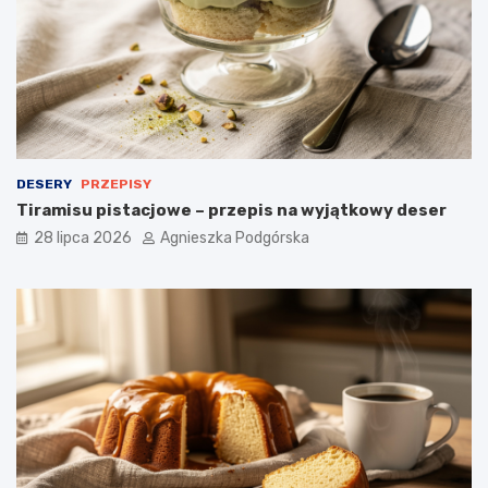
ś
i
n
e
i
a
d
a
n
i
e
DESERY
PRZEPISY
Tiramisu pistacjowe – przepis na wyjątkowy deser
28 lipca 2026
Agnieszka Podgórska