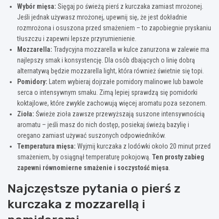
Wybór mięsa:
Sięgaj po świeżą pierś z kurczaka zamiast mrożonej.
Jeśli jednak używasz mrożonej, upewnij się, że jest dokładnie
rozmrożona i osuszona przed smażeniem – to zapobiegnie pryskaniu
tłuszczu i zapewni lepsze przyrumienienie.
Mozzarella:
Tradycyjna mozzarella w kulce zanurzona w zalewie ma
najlepszy smak i konsystencję. Dla osób dbających o linię dobrą
alternatywą będzie mozzarella light, która również świetnie się topi.
Pomidory:
Latem wybieraj dojrzałe pomidory malinowe lub bawole
serca o intensywnym smaku. Zimą lepiej sprawdzą się pomidorki
koktajlowe, które zwykle zachowują więcej aromatu poza sezonem.
Zioła:
Świeże zioła zawsze przewyższają suszone intensywnością
aromatu – jeśli masz do nich dostęp, posiekaj świeżą bazylię i
oregano zamiast używać suszonych odpowiedników.
Temperatura mięsa:
Wyjmij kurczaka z lodówki około 20 minut przed
smażeniem, by osiągnął temperaturę pokojową.
Ten prosty zabieg
zapewni równomierne smażenie i soczystość mięsa
.
Najczęstsze pytania o pierś z
kurczaka z mozzarellą i