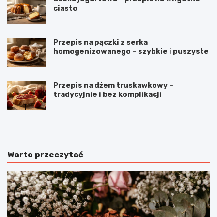
ciasto
Przepis na pączki z serka
homogenizowanego – szybkie i puszyste
Przepis na dżem truskawkowy –
tradycyjnie i bez komplikacji
B
O
u
m
ł
l
e
e
c
t
Warto przeczytać
z
z
k
p
i
o
m
m
l
i
e
d
c
o