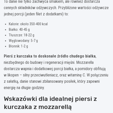
To danie nie tylko zachwyca smakiem, ale również dostarcza
cennych składników odżywczych. Przybliżone wartości odżywcze
jednej porcji (jeden filet z dodatkami) to:
Kalorie: około 350-400 kcal
Białko: 40-45 g
Tłuszcze: 18-22 g
Węglowodany: 5-7 g
Błonnik: 1-2 g
Pierś z kurczaka to doskonałe źródło chudego białka
,
niezbędnego do budowy i regeneracji mięśni. Mozzarella
dostarcza wapnia i dodatkowej porcji białka, a pomidory obfitują
w likopen – silny przeciwutleniacz, oraz witaminę C. W połączeniu
z sałatką, danie stanowi zbilansowany posiłek, który zapewni
energię na długie godziny.
Wskazówki dla idealnej piersi z
kurczaka z mozzarellą