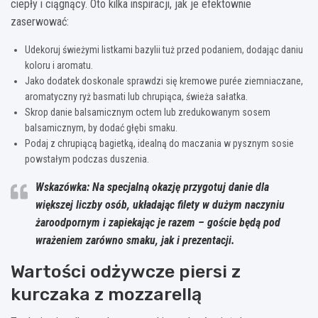
ciepły i ciągnący. Oto kilka inspiracji, jak je efektownie
zaserwować:
Udekoruj świeżymi listkami bazylii tuż przed podaniem, dodając daniu
koloru i aromatu.
Jako dodatek doskonale sprawdzi się kremowe purée ziemniaczane,
aromatyczny ryż basmati lub chrupiąca, świeża sałatka.
Skrop danie balsamicznym octem lub zredukowanym sosem
balsamicznym, by dodać głębi smaku.
Podaj z chrupiącą bagietką, idealną do maczania w pysznym sosie
powstałym podczas duszenia.
Wskazówka: Na specjalną okazję przygotuj danie dla
większej liczby osób, układając filety w dużym naczyniu
żaroodpornym i zapiekając je razem – goście będą pod
wrażeniem zarówno smaku, jak i prezentacji.
Wartości odżywcze piersi z
kurczaka z mozzarellą