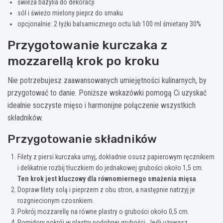
świeża bazylia do dekoracji
sól i świeżo mielony pieprz do smaku
opcjonalnie: 2 łyżki balsamicznego octu lub 100 ml śmietany 30%
Przygotowanie kurczaka z
mozzarellą krok po kroku
Nie potrzebujesz zaawansowanych umiejętności kulinarnych, by
przygotować to danie. Poniższe wskazówki pomogą Ci uzyskać
idealnie soczyste mięso i harmonijne połączenie wszystkich
składników.
Przygotowanie składników
Filety z piersi kurczaka umyj, dokładnie osusz papierowym ręcznikiem
i delikatnie rozbij tłuczkiem do jednakowej grubości około 1,5 cm.
Ten krok jest kluczowy dla równomiernego smażenia mięsa
.
Dopraw filety solą i pieprzem z obu stron, a następnie natrzyj je
rozgniecionym czosnkiem.
Pokrój mozzarellę na równe plastry o grubości około 0,5 cm.
Pomidory pokrój w plastry podobnej grubości. Jeśli używasz