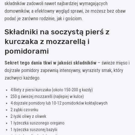
składników zadowoli nawet najbardziej wymagających
domowników, a efektowny wygląd sprawi, że możesz bez obaw
podać je zarówno rodzinie, jak i gościom.
Składniki na soczystą pierś z
kurczaka z mozzarellą i
pomidorami
Sekret tego dania tkwi w jakości składników
– świeże mięso i
dojrzałe pomidory zapewnią intensywny, wyrazisty smak, który
zachwyci każdego.
4 filety z piersi kurczaka (około 150-200 g każdy)
250 g świeżej mozzarelli (najlepiej w kulce)
4 dojrzałe pomidory lub 10-12 pomidorków koktajlowych
2 ząbki czosnku
2 łyżki oliwy z oliwek
1 łyżeczka suszonego oregano
1 łyżeczka suszonej bazylii