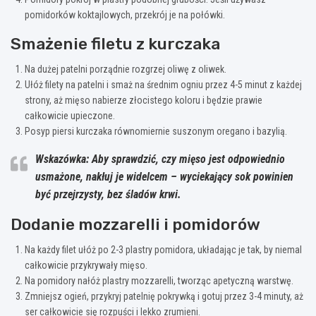
pomidorków koktajlowych, przekrój je na połówki.
Smażenie filetu z kurczaka
Na dużej patelni porządnie rozgrzej oliwę z oliwek.
Ułóż filety na patelni i smaż na średnim ogniu przez 4-5 minut z każdej
strony, aż mięso nabierze złocistego koloru i będzie prawie
całkowicie upieczone.
Posyp piersi kurczaka równomiernie suszonym oregano i bazylią.
Wskazówka: Aby sprawdzić, czy mięso jest odpowiednio
usmażone, nakłuj je widelcem – wyciekający sok powinien
być przejrzysty, bez śladów krwi.
Dodanie mozzarelli i pomidorów
Na każdy filet ułóż po 2-3 plastry pomidora, układając je tak, by niemal
całkowicie przykrywały mięso.
Na pomidory nałóż plastry mozzarelli, tworząc apetyczną warstwę.
Zmniejsz ogień, przykryj patelnię pokrywką i gotuj przez 3-4 minuty, aż
ser całkowicie się rozpuści i lekko zrumieni.