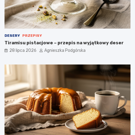
a
d
a
n
i
e
DESERY
PRZEPISY
Tiramisu pistacjowe – przepis na wyjątkowy deser
28 lipca 2026
Agnieszka Podgórska