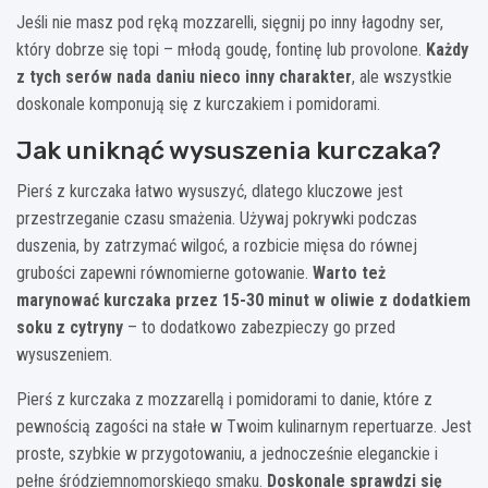
Jeśli nie masz pod ręką mozzarelli, sięgnij po inny łagodny ser,
który dobrze się topi – młodą goudę, fontinę lub provolone.
Każdy
z tych serów nada daniu nieco inny charakter
, ale wszystkie
doskonale komponują się z kurczakiem i pomidorami.
Jak uniknąć wysuszenia kurczaka?
Pierś z kurczaka łatwo wysuszyć, dlatego kluczowe jest
przestrzeganie czasu smażenia. Używaj pokrywki podczas
duszenia, by zatrzymać wilgoć, a rozbicie mięsa do równej
grubości zapewni równomierne gotowanie.
Warto też
marynować kurczaka przez 15-30 minut w oliwie z dodatkiem
soku z cytryny
– to dodatkowo zabezpieczy go przed
wysuszeniem.
Pierś z kurczaka z mozzarellą i pomidorami to danie, które z
pewnością zagości na stałe w Twoim kulinarnym repertuarze. Jest
proste, szybkie w przygotowaniu, a jednocześnie eleganckie i
pełne śródziemnomorskiego smaku.
Doskonale sprawdzi się