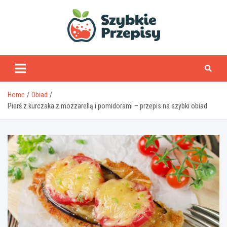
Skip
to
content
www.szybkieprzepisy
Home
Obiad
Pierś z kurczaka z mozzarellą i pomidorami – przepis na szybki obiad