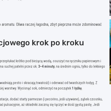
o aromatu. Oliwa raczej łagodna, zbyt pieprzna może zdominować
cjowego krok po kroku
e, przepłukać krótko pod bieżącą wodą, osuszyć na ręczniku papierowym i
na suchej patelni przez ok.
3–4 minuty
, na średnim ogniu, tylko do lekkiego
zwadniają pesto i skracają trwałość) i oderwać od twardszych łodyg. Z
zkiej warstwy. Wycisnąć sok, odmierzyć na początek
1 łyżkę
.
tacje, dodać starty parmezan (i pecorino, jeśli używane), ząbek czosnku,
 pulsacyjnie, aż składniki zaczną się łączyć w dość gęstą pastę. Jeśli