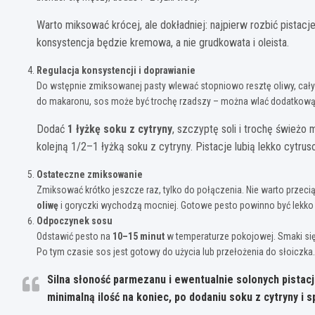
Warto miksować krócej, ale dokładniej: najpierw rozbić pistac
konsystencja będzie kremowa, a nie grudkowata i oleista.
Regulacja konsystencji i doprawianie
Do wstępnie zmiksowanej pasty wlewać stopniowo resztę oliwy, cały 
do makaronu, sos może być trochę rzadszy – można wlać dodatkow
Dodać
1 łyżkę soku z cytryny
, szczyptę soli i trochę śwież
kolejną 1/2–1 łyżką soku z cytryny. Pistacje lubią lekko cytru
Ostateczne zmiksowanie
Zmiksować krótko jeszcze raz, tylko do połączenia. Nie warto przeci
oliwę
i goryczki wychodzą mocniej. Gotowe pesto powinno być lekko zi
Odpoczynek sosu
Odstawić pesto na
10–15 minut
w temperaturze pokojowej. Smaki się 
Po tym czasie sos jest gotowy do użycia lub przełożenia do słoiczka.
Silna słoność parmezanu i ewentualnie solonych pistacj
minimalną ilość na koniec, po dodaniu soku z cytryny 