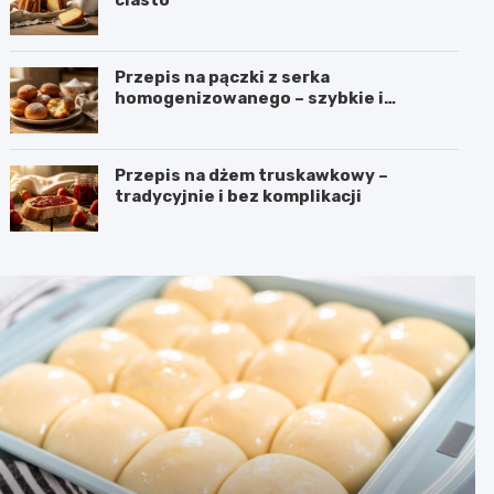
Przepis na pączki z serka
homogenizowanego – szybkie i
puszyste
Przepis na dżem truskawkowy –
tradycyjnie i bez komplikacji