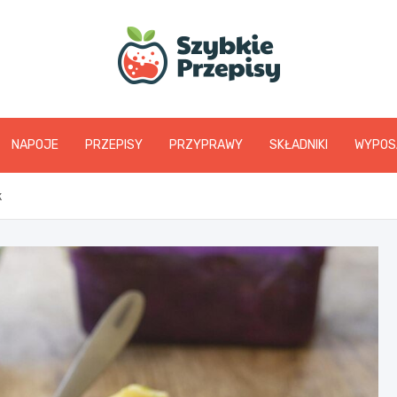
www.szybkieprzepis
NAPOJE
PRZEPISY
PRZYPRAWY
SKŁADNIKI
WYPOS
k