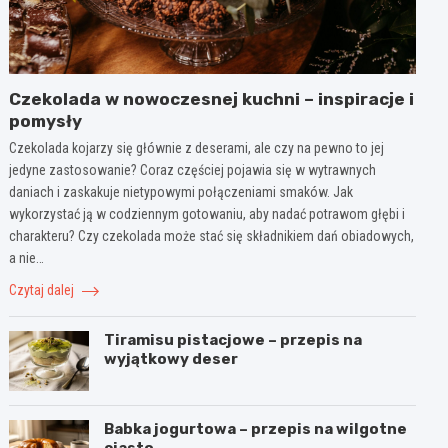
Czekolada w nowoczesnej kuchni – inspiracje i
pomysły
Czekolada kojarzy się głównie z deserami, ale czy na pewno to jej
jedyne zastosowanie? Coraz częściej pojawia się w wytrawnych
daniach i zaskakuje nietypowymi połączeniami smaków. Jak
wykorzystać ją w codziennym gotowaniu, aby nadać potrawom głębi i
charakteru? Czy czekolada może stać się składnikiem dań obiadowych,
a nie…
Czytaj dalej
Tiramisu pistacjowe – przepis na
wyjątkowy deser
Babka jogurtowa – przepis na wilgotne
ciasto