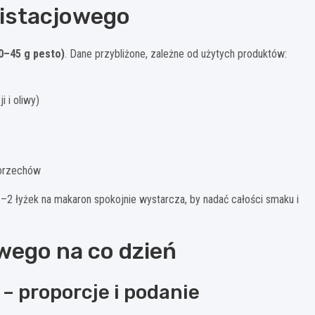
pistacjowego
40–45 g pesto)
. Dane przybliżone, zależne od użytych produktów:
 i oliwy)
 orzechów
1–2 łyżek na makaron spokojnie wystarcza, by nadać całości smaku i
wego na co dzień
– proporcje i podanie