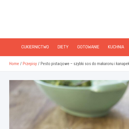
Skip
to
content
CUKIERNICTWO
DIETY
GOTOWANIE
KUCHNIA
Home
Przepisy
Pesto pistacjowe – szybki sos do makaronu i kanape