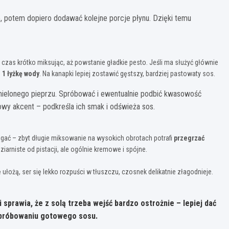
je, potem dopiero dodawać kolejne porcje płynu. Dzięki temu
czas krótko miksując, aż powstanie gładkie pesto. Jeśli ma służyć głównie
ą
1 łyżkę wody
. Na kanapki lepiej zostawić gęstszy, bardziej pastowaty sos.
o mielonego pieprzu. Spróbować i ewentualnie podbić kwasowość
sowy akcent – podkreśla ich smak i odświeża sos.
ągać – zbyt długie miksowanie na wysokich obrotach potrafi
przegrzać
arniste od pistacji, ale ogólnie kremowe i spójne.
ułożą, ser się lekko rozpuści w tłuszczu, czosnek delikatnie złagodnieje.
i sprawia, że
z solą trzeba wejść bardzo ostrożnie
– lepiej dać
i spróbowaniu gotowego sosu.