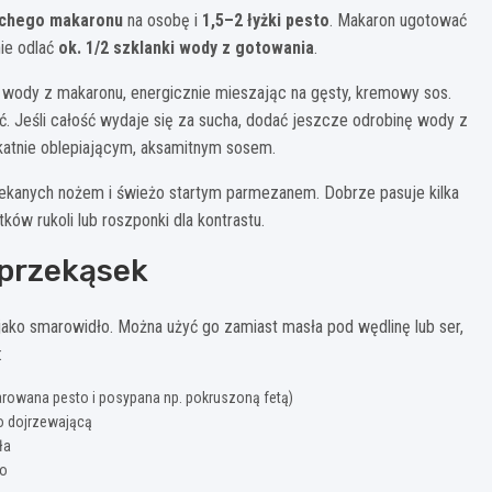
uchego makaronu
na osobę i
1,5–2 łyżki pesto
. Makaron ugotować
ie odlać
ok. 1/2 szklanki wody z gotowania
.
j wody z makaronu, energicznie mieszając na gęsty, kremowy sos.
 Jeśli całość wydaje się za sucha, dodać jeszcze odrobinę wody z
likatnie oblepiającym, aksamitnym sosem.
iekanych nożem i świeżo startym parmezanem. Dobrze pasuje kilka
tków rukoli lub roszponki dla kontrastu.
 przekąsek
jako smarowidło. Można użyć go zamiast masła pod wędlinę lub ser,
:
arowana pesto i posypana np. pokruszoną fetą)
o dojrzewającą
ła
ko