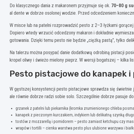
Do klasycznego dania z makaronem przyjmuje się ok.
70–80 g s
al dente w dobrze osolonej wodzie. Przed odcedzeniem konieczn
W misce lub na patelni rozprowadzić pesto z 2–3 łyżkami gorące
Dopiero wtedy wrzucić odcedzony makaron i dokładnie wymieszać.
gotowania. Dzięki temu pesto nie będzie „ciężką pastą”, tylko de
Na talerzu można posypać danie dodatkową odrobiną pistacji pos
kropel oliwy i świeżo mielony pieprz. W wersji bogatszej – kilka lis
Pesto pistacjowe do kanapek i
W gęstszej konsystencji pesto pistacjowe sprawdza się świetnie 
ale równie dobrze radzi sobie solo. Szczególnie dobrze pasuje do
grzanek z patelni lub piekarnika (kromka zrumienionego chleba posm
kanapek z pieczonym kurczakiem, indykiem lub delikatną szynką dług
tostów z mozzarellą i pomidorem – pesto zamiast ketchupu czy mas
wrapów i tortilli – cienka warstwa pesto plus ulubione warzywa i biał