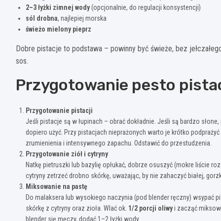
2–3 łyżki zimnej wody
(opcjonalnie, do regulacji konsystencji)
sól drobna
, najlepiej morska
świeżo mielony pieprz
Dobre pistacje to podstawa – powinny być świeże, bez jełczałeg
sos.
Przygotowanie pesto pista
Przygotowanie pistacji
Jeśli pistacje są w łupinach – obrać dokładnie. Jeśli są bardzo słon
dopiero użyć. Przy pistacjach nieprażonych warto je krótko podprażyć 
zrumienienia i intensywnego zapachu. Odstawić do przestudzenia.
Przygotowanie ziół i cytryny
Natkę pietruszki lub bazylię opłukać, dobrze osuszyć (mokre liście ro
cytryny zetrzeć drobno skórkę, uważając, by nie zahaczyć białej, gor
Miksowanie na pastę
Do malaksera lub wysokiego naczynia (pod blender ręczny) wsypać pis
skórkę z cytryny oraz zioła. Wlać ok.
1/2 porcji oliwy
i zacząć miksować
blender się męczy, dodać 1–2 łyżki wody.