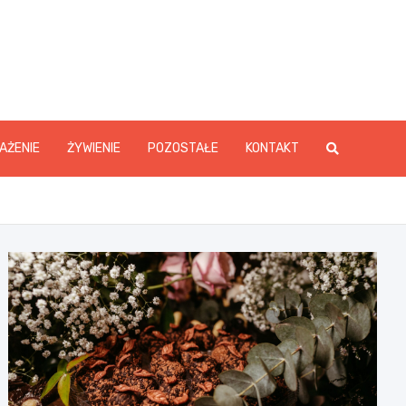
y.pl
AŻENIE
ŻYWIENIE
POZOSTAŁE
KONTAKT