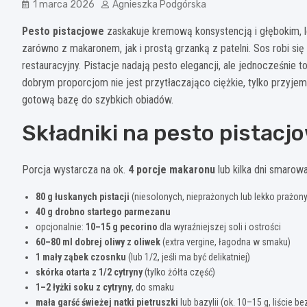
1 marca 2026
Agnieszka Podgórska
Pesto pistacjowe
zaskakuje kremową konsystencją i głębokim, 
zarówno z makaronem, jak i prostą grzanką z patelni. Sos robi się
restauracyjny. Pistacje nadają pesto elegancji, ale jednocześnie 
dobrym proporcjom nie jest przytłaczająco ciężkie, tylko przyje
gotową bazę do szybkich obiadów.
Składniki na pesto pistacj
Porcja wystarcza na ok.
4 porcje makaronu
lub kilka dni smarow
80 g łuskanych pistacji
(niesolonych, nieprażonych lub lekko prażon
40 g drobno startego parmezanu
opcjonalnie:
10–15 g pecorino
dla wyraźniejszej soli i ostrości
60–80 ml dobrej oliwy z oliwek
(extra vergine, łagodna w smaku)
1 mały ząbek czosnku
(lub 1/2, jeśli ma być delikatniej)
skórka otarta z 1/2 cytryny
(tylko żółta część)
1–2 łyżki soku z cytryny
, do smaku
mała garść świeżej natki pietruszki
lub bazylii (ok. 10–15 g, liście b