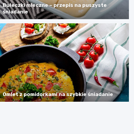
Bułeczki mleczne – przepis na puszyste
śniadanie
Omlet z pomidorkami na szybkie śniadanie