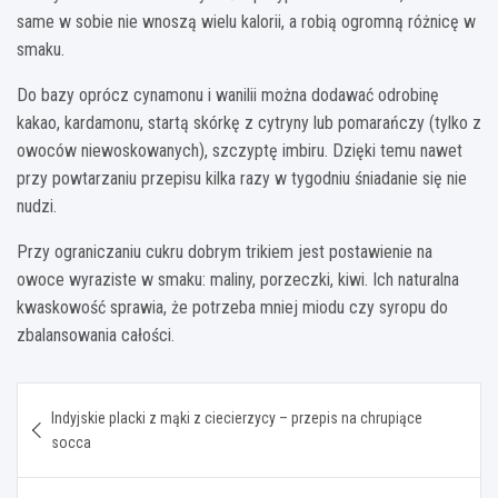
same w sobie nie wnoszą wielu kalorii, a robią ogromną różnicę w
smaku.
Do bazy oprócz cynamonu i wanilii można dodawać odrobinę
kakao, kardamonu, startą skórkę z cytryny lub pomarańczy (tylko z
owoców niewoskowanych), szczyptę imbiru. Dzięki temu nawet
przy powtarzaniu przepisu kilka razy w tygodniu śniadanie się nie
nudzi.
Przy ograniczaniu cukru dobrym trikiem jest postawienie na
owoce wyraziste w smaku: maliny, porzeczki, kiwi. Ich naturalna
kwaskowość sprawia, że potrzeba mniej miodu czy syropu do
zbalansowania całości.
Nawigacja
Indyjskie placki z mąki z ciecierzycy – przepis na chrupiące
wpisu
socca