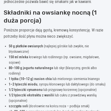
jednocześnie pozwala bawić się smakami jak w kawiarni.
Składniki na owsiankę nocną (1
duża porcja)
Poniższe proporcje dają gęstą, kremową konsystencję. W razie
potrzeby ilość płynu można nieco zwiększyć.
50 g płatków owsianych
(najlepiej górskie lub zwykłe, nie
błyskawiczne)
150 ml mleka
krowiego lub roślinnego (np. owsiane, migdałowe,
sojowe)
80–100 g jogurtu naturalnego
lub skyr (klasyczny, grecki albo
roślinny)
1 łyżka (10–12 g) nasion chia
lub mielonego siemienia lnianego
1–2 łyżeczki miodu
, syropu klonowego lub daktylowego (do smaku)
1/2 łyżeczki cynamonu
lub przyprawy korzennej (opcjonalnie)
1/2 łyżeczki ekstraktu z wanilii
lub cukru z prawdziwą wanilią
(opcjonalnie)
szczypta soli
(dosłownie na końcu noża – podbija smak)