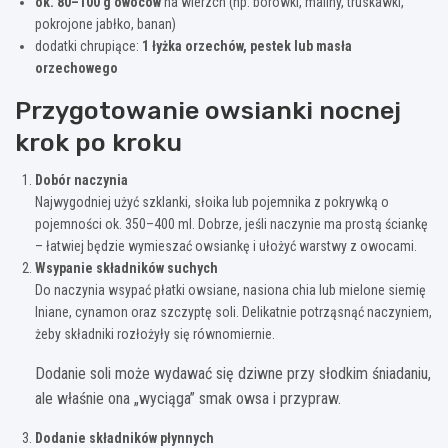
ok. 80–100 g owoców
na wierzch (np. borówki, maliny, truskawki,
pokrojone jabłko, banan)
dodatki chrupiące:
1 łyżka orzechów, pestek lub masła
orzechowego
Przygotowanie owsianki nocnej
krok po kroku
Dobór naczynia
Najwygodniej użyć szklanki, słoika lub pojemnika z pokrywką o
pojemności ok. 350–400 ml. Dobrze, jeśli naczynie ma prostą ściankę
– łatwiej będzie wymieszać owsiankę i ułożyć warstwy z owocami.
Wsypanie składników suchych
Do naczynia wsypać płatki owsiane, nasiona chia lub mielone siemię
lniane, cynamon oraz szczyptę soli. Delikatnie potrząsnąć naczyniem,
żeby składniki rozłożyły się równomiernie.
Dodanie soli może wydawać się dziwne przy słodkim śniadaniu,
ale właśnie ona „wyciąga” smak owsa i przypraw.
Dodanie składników płynnych