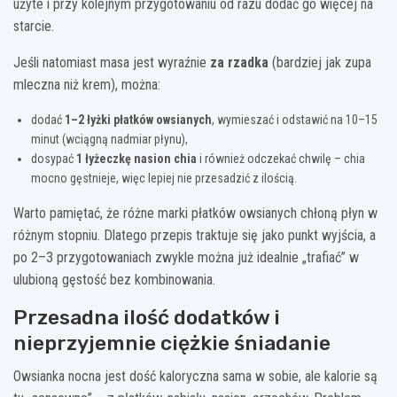
użyte i przy kolejnym przygotowaniu od razu dodać go więcej na
starcie.
Jeśli natomiast masa jest wyraźnie
za rzadka
(bardziej jak zupa
mleczna niż krem), można:
dodać
1–2 łyżki płatków owsianych
, wymieszać i odstawić na 10–15
minut (wciągną nadmiar płynu),
dosypać
1 łyżeczkę nasion chia
i również odczekać chwilę – chia
mocno gęstnieje, więc lepiej nie przesadzić z ilością.
Warto pamiętać, że różne marki płatków owsianych chłoną płyn w
różnym stopniu. Dlatego przepis traktuje się jako punkt wyjścia, a
po 2–3 przygotowaniach zwykle można już idealnie „trafiać” w
ulubioną gęstość bez kombinowania.
Przesadna ilość dodatków i
nieprzyjemnie ciężkie śniadanie
Owsianka nocna jest dość kaloryczna sama w sobie, ale kalorie są