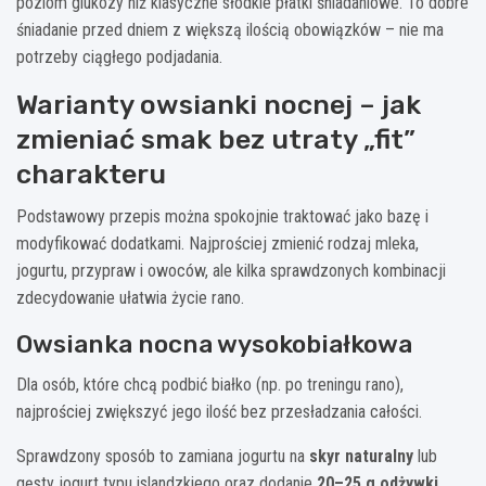
poziom glukozy niż klasyczne słodkie płatki śniadaniowe. To dobre
śniadanie przed dniem z większą ilością obowiązków – nie ma
potrzeby ciągłego podjadania.
Warianty owsianki nocnej – jak
zmieniać smak bez utraty „fit”
charakteru
Podstawowy przepis można spokojnie traktować jako bazę i
modyfikować dodatkami. Najprościej zmienić rodzaj mleka,
jogurtu, przypraw i owoców, ale kilka sprawdzonych kombinacji
zdecydowanie ułatwia życie rano.
Owsianka nocna wysokobiałkowa
Dla osób, które chcą podbić białko (np. po treningu rano),
najprościej zwiększyć jego ilość bez przesładzania całości.
Sprawdzony sposób to zamiana jogurtu na
skyr naturalny
lub
gęsty jogurt typu islandzkiego oraz dodanie
20–25 g odżywki