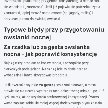
rozmrożeniu płatki tracą przyjemną konsystencję, a całość robi
się wodnista i „zmęczona”. Jeśli już pojawia się potrzeba użycia
zamrażarki, lepiej mrozić same owoce (np. jagody, maliny) i
dorzucać je rano do świeżej owsianki.
Typowe błędy przy przygotowaniu
owsianki nocnej
Za rzadka lub za gęsta owsianka
nocna – jak poprawić konsystencję
Najczęstszy problem to konsystencja, szczególnie przy
pierwszych podejściach. Na szczęście to danie bardzo
wybaczalne i łatwo skorygować proporcje.
Jeśli owsianka wyjdzie
za gęsta
(łyżka stoi pionowo, a masa
prawie się nie rusza), wystarczy rano dolać trochę mleka – po 1–2
łyżki na raz, aż do uzyskania preferowanej konsystencji. Potem
warto zapisać sobie, ile mniej więcej dodatkowego płynu zostało