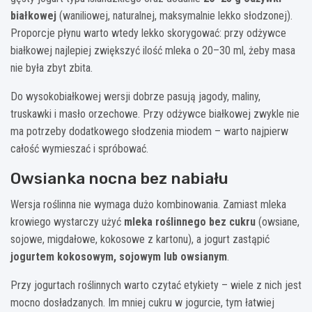
białkowej
(waniliowej, naturalnej, maksymalnie lekko słodzonej).
Proporcje płynu warto wtedy lekko skorygować: przy odżywce
białkowej najlepiej zwiększyć ilość mleka o 20–30 ml, żeby masa
nie była zbyt zbita.
Do wysokobiałkowej wersji dobrze pasują jagody, maliny,
truskawki i masło orzechowe. Przy odżywce białkowej zwykle nie
ma potrzeby dodatkowego słodzenia miodem – warto najpierw
całość wymieszać i spróbować.
Owsianka nocna bez nabiału
Wersja roślinna nie wymaga dużo kombinowania. Zamiast mleka
krowiego wystarczy użyć
mleka roślinnego bez cukru
(owsiane,
sojowe, migdałowe, kokosowe z kartonu), a jogurt zastąpić
jogurtem kokosowym, sojowym lub owsianym
.
Przy jogurtach roślinnych warto czytać etykiety – wiele z nich jest
mocno dosładzanych. Im mniej cukru w jogurcie, tym łatwiej