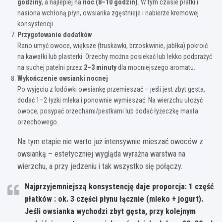
godziny
, a najlepiej na
noc (8–10 godzin)
. W tym czasie płatki i
nasiona wchłoną płyn, owsianka zgęstnieje i nabierze kremowej
konsystencji.
Przygotowanie dodatków
Rano umyć owoce, większe (truskawki, brzoskwinie, jabłka) pokroić
na kawałki lub plasterki. Orzechy można posiekać lub lekko podprażyć
na suchej patelni przez
2–3 minuty
dla mocniejszego aromatu.
Wykończenie owsianki nocnej
Po wyjęciu z lodówki owsiankę przemieszać – jeśli jest zbyt gęsta,
dodać 1–2 łyżki mleka i ponownie wymieszać. Na wierzchu ułożyć
owoce, posypać orzechami/pestkami lub dodać łyżeczkę masła
orzechowego.
Na tym etapie nie warto już intensywnie mieszać owoców z
owsianką – estetyczniej wygląda wyraźna warstwa na
wierzchu, a przy jedzeniu i tak wszystko się połączy.
Najprzyjemniejszą konsystencję daje proporcja:
1 część
płatków : ok. 3 części płynu łącznie (mleko + jogurt)
.
Jeśli owsianka wychodzi zbyt gęsta, przy kolejnym