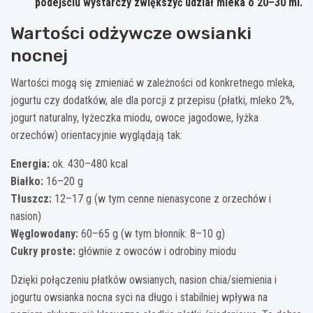
podejściu wystarczy zwiększyć udział mleka o 20–30 ml.
Wartości odżywcze owsianki
nocnej
Wartości mogą się zmieniać w zależności od konkretnego mleka,
jogurtu czy dodatków, ale dla porcji z przepisu (płatki, mleko 2%,
jogurt naturalny, łyżeczka miodu, owoce jagodowe, łyżka
orzechów) orientacyjnie wyglądają tak:
Energia:
ok. 430–480 kcal
Białko:
16–20 g
Tłuszcz:
12–17 g (w tym cenne nienasycone z orzechów i
nasion)
Węglowodany:
60–65 g (w tym błonnik: 8–10 g)
Cukry proste:
głównie z owoców i odrobiny miodu
Dzięki połączeniu płatków owsianych, nasion chia/siemienia i
jogurtu owsianka nocna syci na długo i stabilniej wpływa na