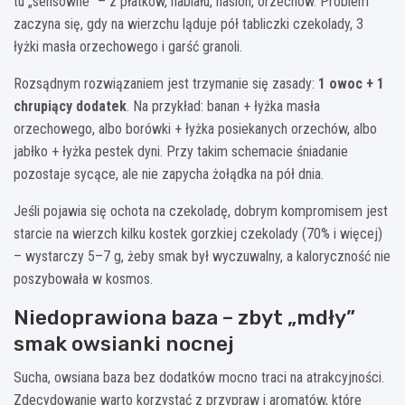
tu „sensowne” – z płatków, nabiału, nasion, orzechów. Problem
zaczyna się, gdy na wierzchu ląduje pół tabliczki czekolady, 3
łyżki masła orzechowego i garść granoli.
Rozsądnym rozwiązaniem jest trzymanie się zasady:
1 owoc + 1
chrupiący dodatek
. Na przykład: banan + łyżka masła
orzechowego, albo borówki + łyżka posiekanych orzechów, albo
jabłko + łyżka pestek dyni. Przy takim schemacie śniadanie
pozostaje sycące, ale nie zapycha żołądka na pół dnia.
Jeśli pojawia się ochota na czekoladę, dobrym kompromisem jest
starcie na wierzch kilku kostek gorzkiej czekolady (70% i więcej)
– wystarczy 5–7 g, żeby smak był wyczuwalny, a kaloryczność nie
poszybowała w kosmos.
Niedoprawiona baza – zbyt „mdły”
smak owsianki nocnej
Sucha, owsiana baza bez dodatków mocno traci na atrakcyjności.
Zdecydowanie warto korzystać z przypraw i aromatów, które