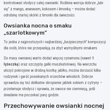
kontrolować słodycz całej owsianki. Roślinna wersja dobrze „lubi
się” z mango, ananasem, kokosem i limonką – można dodać
odrobinę startej skórki z limonki dla świeżości.
Owsianka nocna o smaku
„szarlotkowym”
To jedna z najprostszych i najbardziej „bezpiecznych” kompozycji
dla osób, które nie przepadają za zbyt wymyślnymi smakami.
Do masy owsianej warto dodać więcej cynamonu (nawet
1
łyżeczkę
) oraz szczyptę gałki muszkatołowej. Na wierzchu
ułożyć pokrojone w drobną kostkę jabłko, można dorzucić kilka
rodzynek i garść posiekanych orzechów włoskich. Dobrze
sprawdza się też delikatne skropienie jabłek sokiem z cytryny –
przełamuje słodycz i sprawia, że owoce nie ciemnieją, jeśli
śniadanie ma poczekać parę godzin.
Przechowywanie owsianki nocnej