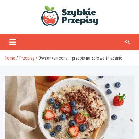
Skip
to
content
www.szybkieprzepisy
Home
Przepisy
Owsianka nocna – przepis na zdrowe śniadanie