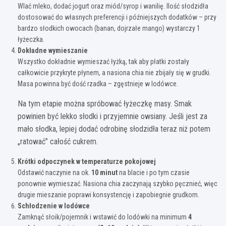
Wlać mleko, dodać jogurt oraz miód/syrop i wanilię. Ilość słodzidła
dostosować do własnych preferencji i późniejszych dodatków – przy
bardzo słodkich owocach (banan, dojrzałe mango) wystarczy 1
łyżeczka.
Dokładne wymieszanie
Wszystko dokładnie wymieszać łyżką, tak aby płatki zostały
całkowicie przykryte płynem, a nasiona chia nie zbijały się w grudki.
Masa powinna być dość rzadka – zgęstnieje w lodówce.
Na tym etapie można spróbować łyżeczkę masy. Smak
powinien być lekko słodki i przyjemnie owsiany. Jeśli jest za
mało słodka, lepiej dodać odrobinę słodzidła teraz niż potem
„ratować” całość cukrem.
Krótki odpoczynek w temperaturze pokojowej
Odstawić naczynie na ok.
10 minut
na blacie i po tym czasie
ponownie wymieszać. Nasiona chia zaczynają szybko pęcznieć, więc
drugie mieszanie poprawi konsystencję i zapobiegnie grudkom.
Schłodzenie w lodówce
Zamknąć słoik/pojemnik i wstawić do lodówki na minimum
4