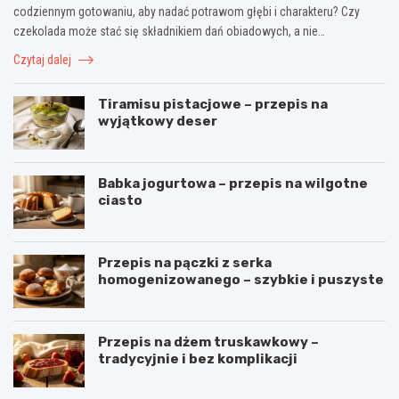
codziennym gotowaniu, aby nadać potrawom głębi i charakteru? Czy
czekolada może stać się składnikiem dań obiadowych, a nie…
Czytaj dalej
Tiramisu pistacjowe – przepis na
wyjątkowy deser
Babka jogurtowa – przepis na wilgotne
ciasto
Przepis na pączki z serka
homogenizowanego – szybkie i puszyste
Przepis na dżem truskawkowy –
tradycyjnie i bez komplikacji
B
O