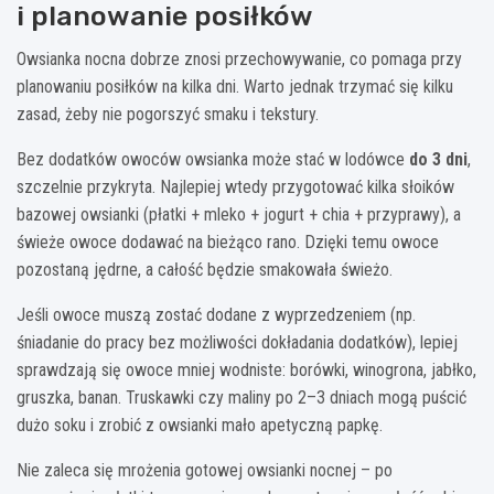
i planowanie posiłków
Owsianka nocna dobrze znosi przechowywanie, co pomaga przy
planowaniu posiłków na kilka dni. Warto jednak trzymać się kilku
zasad, żeby nie pogorszyć smaku i tekstury.
Bez dodatków owoców owsianka może stać w lodówce
do 3 dni
,
szczelnie przykryta. Najlepiej wtedy przygotować kilka słoików
bazowej owsianki (płatki + mleko + jogurt + chia + przyprawy), a
świeże owoce dodawać na bieżąco rano. Dzięki temu owoce
pozostaną jędrne, a całość będzie smakowała świeżo.
Jeśli owoce muszą zostać dodane z wyprzedzeniem (np.
śniadanie do pracy bez możliwości dokładania dodatków), lepiej
sprawdzają się owoce mniej wodniste: borówki, winogrona, jabłko,
gruszka, banan. Truskawki czy maliny po 2–3 dniach mogą puścić
dużo soku i zrobić z owsianki mało apetyczną papkę.
Nie zaleca się mrożenia gotowej owsianki nocnej – po