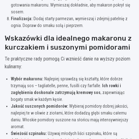
gotowania makaronu. Wymieszaj dokładnie, aby makaron pokrył się
sosem.
Finalizacja:
Dodaj starty parmezan, wymieszaj i zdejmij patelnię z
ognia. Dopraw do smaku solą i pieprzem.
Wskazówki dla idealnego makaronu z
kurczakiem i suszonymi pomidorami
Te praktyczne rady pomogą Ci wznieść danie na wyższy poziom
kulinarny:
Wybór makaronu:
Najlepiej sprawdzą się kształty, które dobrze
trzymają sos – tagliatelle, penne, fusilli czy farfalle.
Ich rowki i
zagłębienia doskonale zatrzymują kremowy sos
, zapewniając
bogaty smak w każdym kęsie.
Jakość suszonych pomidorów:
Wybieraj pomidory dobrej jakości,
najlepiej te w oliwie z ziołami, które dodadzą głębi smaku całemu
daniu. Włoskie pomidory suszone na słońcu mają intensywniejszy
aromat.
Świeżość szpinaku:
Używaj młodych liści szpinaku, które są