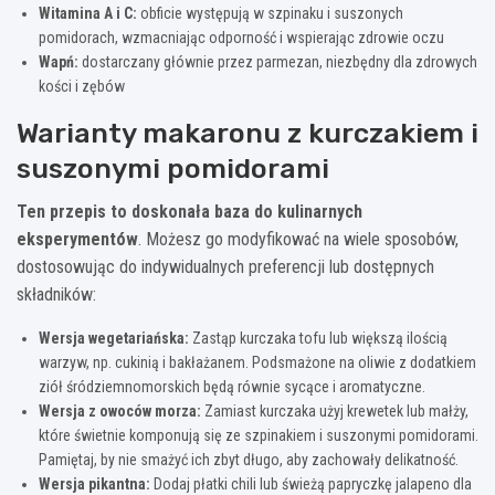
Witamina A i C:
obficie występują w szpinaku i suszonych
pomidorach, wzmacniając odporność i wspierając zdrowie oczu
Wapń:
dostarczany głównie przez parmezan, niezbędny dla zdrowych
kości i zębów
Warianty makaronu z kurczakiem i
suszonymi pomidorami
Ten przepis to doskonała baza do kulinarnych
eksperymentów
. Możesz go modyfikować na wiele sposobów,
dostosowując do indywidualnych preferencji lub dostępnych
składników:
Wersja wegetariańska:
Zastąp kurczaka tofu lub większą ilością
warzyw, np. cukinią i bakłażanem. Podsmażone na oliwie z dodatkiem
ziół śródziemnomorskich będą równie sycące i aromatyczne.
Wersja z owoców morza:
Zamiast kurczaka użyj krewetek lub małży,
które świetnie komponują się ze szpinakiem i suszonymi pomidorami.
Pamiętaj, by nie smażyć ich zbyt długo, aby zachowały delikatność.
Wersja pikantna:
Dodaj płatki chili lub świeżą papryczkę jalapeno dla