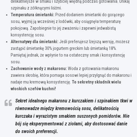
delikatniejsze w smaku i szybciej więdną podczas gotowania. Unikaj
szpinaku z żółknącymi liśćmi.
Temperatura śmietanki:
Przed dodaniem śmietanki do gorącego
sosu, wyjmij ją wcześniej z lodówki, aby osiągnęła temperaturę
pokojową. Zapobiegnie to jej zważeniu i zapewni jedwabistą
konsystencję sosu.
Alternatywy dla śmietanki:
Jeśli preferujesz lżejszą wersję, możesz
zastąpić śmietankę 30% jogurtem greckim lub śmietanką 18%.
Pamiętaj jednak, że wpłynie to na ostateczny smak i konsystencję
sosu.
Zachowanie wody z makaronu:
Woda z gotowania makaronu
zawiera skrobię, która pomaga sosowi lepiej przylgnąć do makaronu i
nadaje mu kremową konsystencję.
To sekretny składnik wielu
włoskich szefów kuchni!
Sekret idealnego makaronu z kurczakiem i szpinakiem tkwi w
równowadze między kremowością sosu, delikatnością
kurczaka i wyrazistym smakiem suszonych pomidorów. Nie
bój się eksperymentować z ziołami, aby dostosować danie
do swoich preferencji.