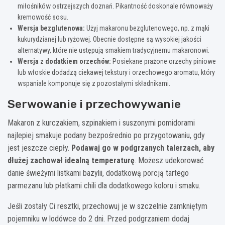
miłośników ostrzejszych doznań. Pikantność doskonale równoważy
kremowość sosu.
Wersja bezglutenowa:
Użyj makaronu bezglutenowego, np. z mąki
kukurydzianej lub ryżowej. Obecnie dostępne są wysokiej jakości
alternatywy, które nie ustępują smakiem tradycyjnemu makaronowi.
Wersja z dodatkiem orzechów:
Posiekane prażone orzechy piniowe
lub włoskie dodadzą ciekawej tekstury i orzechowego aromatu, który
wspaniale komponuje się z pozostałymi składnikami.
Serwowanie i przechowywanie
Makaron z kurczakiem, szpinakiem i suszonymi pomidorami
najlepiej smakuje podany bezpośrednio po przygotowaniu, gdy
jest jeszcze ciepły.
Podawaj go w podgrzanych talerzach, aby
dłużej zachował idealną temperaturę
. Możesz udekorować
danie świeżymi listkami bazylii, dodatkową porcją tartego
parmezanu lub płatkami chili dla dodatkowego koloru i smaku.
Jeśli zostały Ci resztki, przechowuj je w szczelnie zamkniętym
pojemniku w lodówce do 2 dni. Przed podgrzaniem dodaj