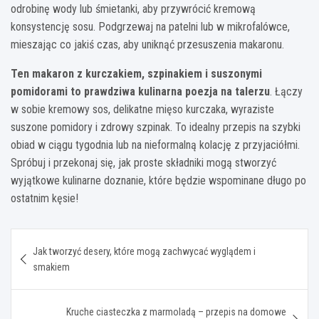
odrobinę wody lub śmietanki, aby przywrócić kremową
konsystencję sosu. Podgrzewaj na patelni lub w mikrofalówce,
mieszając co jakiś czas, aby uniknąć przesuszenia makaronu.
Ten makaron z kurczakiem, szpinakiem i suszonymi
pomidorami to prawdziwa kulinarna poezja na talerzu
. Łączy
w sobie kremowy sos, delikatne mięso kurczaka, wyraziste
suszone pomidory i zdrowy szpinak. To idealny przepis na szybki
obiad w ciągu tygodnia lub na nieformalną kolację z przyjaciółmi.
Spróbuj i przekonaj się, jak proste składniki mogą stworzyć
wyjątkowe kulinarne doznanie, które będzie wspominane długo po
ostatnim kęsie!
Nawigacja
Jak tworzyć desery, które mogą zachwycać wyglądem i
wpisu
smakiem
Kruche ciasteczka z marmoladą – przepis na domowe