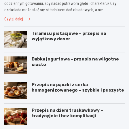
codziennym gotowaniu, aby nadać potrawom głębi i charakteru? Czy
czekolada może stać się składnikiem dań obiadowych, a nie…
Czytaj dalej
Tiramisu pistacjowe – przepis na
wyjątkowy deser
Babka jogurtowa – przepis na wilgotne
ciasto
Przepis na pączki z serka
homogenizowanego – szybkie i puszyste
Przepis na dżem truskawkowy –
tradycyjnie i bez komplikacji
B
O