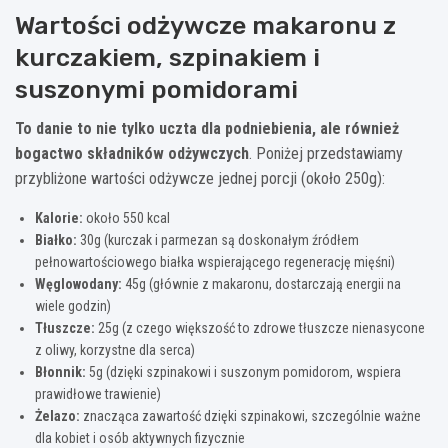
Wartości odżywcze makaronu z
kurczakiem, szpinakiem i
suszonymi pomidorami
To danie to nie tylko uczta dla podniebienia, ale również
bogactwo składników odżywczych
. Poniżej przedstawiamy
przybliżone wartości odżywcze jednej porcji (około 250g):
Kalorie:
około 550 kcal
Białko:
30g (kurczak i parmezan są doskonałym źródłem
pełnowartościowego białka wspierającego regenerację mięśni)
Węglowodany:
45g (głównie z makaronu, dostarczają energii na
wiele godzin)
Tłuszcze:
25g (z czego większość to zdrowe tłuszcze nienasycone
z oliwy, korzystne dla serca)
Błonnik:
5g (dzięki szpinakowi i suszonym pomidorom, wspiera
prawidłowe trawienie)
Żelazo:
znacząca zawartość dzięki szpinakowi, szczególnie ważne
dla kobiet i osób aktywnych fizycznie