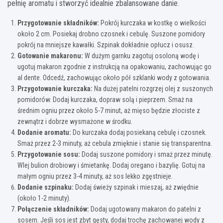
pełnię aromatu i stworzyć idealnie zbalansowane danie.
Przygotowanie składników:
Pokrój kurczaka w kostkę o wielkości
około 2 cm. Posiekaj drobno czosnek i cebulę. Suszone pomidory
pokrój na mniejsze kawałki. Szpinak dokładnie opłucz i osusz.
Gotowanie makaronu:
W dużym garnku zagotuj osoloną wodę i
ugotuj makaron zgodnie z instrukcją na opakowaniu, zachowując go
al dente. Odcedź, zachowując około pół szklanki wody z gotowania.
Przygotowanie kurczaka:
Na dużej patelni rozgrzej olej z suszonych
pomidorów. Dodaj kurczaka, dopraw solą i pieprzem. Smaż na
średnim ogniu przez około 5-7 minut, aż mięso będzie złociste z
zewnątrz i dobrze wysmażone w środku.
Dodanie aromatu:
Do kurczaka dodaj posiekaną cebulę i czosnek.
Smaż przez 2-3 minuty, aż cebula zmięknie i stanie się transparentna.
Przygotowanie sosu:
Dodaj suszone pomidory i smaż przez minutę.
Wlej bulion drobiowy i śmietankę. Dodaj oregano i bazylię. Gotuj na
małym ogniu przez 3-4 minuty, aż sos lekko zgęstnieje.
Dodanie szpinaku:
Dodaj świeży szpinak i mieszaj, aż zwiędnie
(około 1-2 minuty).
Połączenie składników:
Dodaj ugotowany makaron do patelni z
sosem. Jeśli sos jest zbyt gęsty, dodaj trochę zachowanej wody z