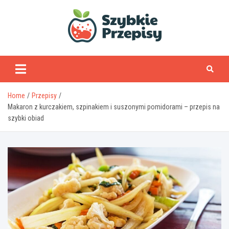
Skip
to
content
www.szybkieprzepisy
Home
Przepisy
Makaron z kurczakiem, szpinakiem i suszonymi pomidorami – przepis na
szybki obiad