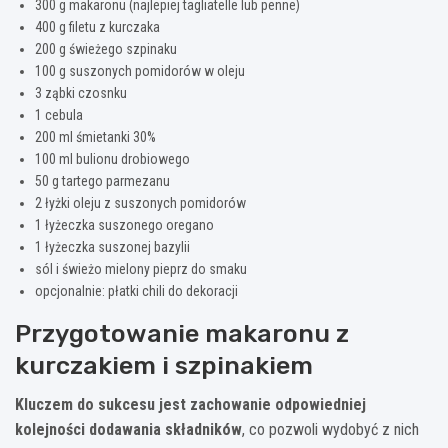
300 g makaronu (najlepiej tagliatelle lub penne)
400 g filetu z kurczaka
200 g świeżego szpinaku
100 g suszonych pomidorów w oleju
3 ząbki czosnku
1 cebula
200 ml śmietanki 30%
100 ml bulionu drobiowego
50 g tartego parmezanu
2 łyżki oleju z suszonych pomidorów
1 łyżeczka suszonego oregano
1 łyżeczka suszonej bazylii
sól i świeżo mielony pieprz do smaku
opcjonalnie: płatki chili do dekoracji
Przygotowanie makaronu z
kurczakiem i szpinakiem
Kluczem do sukcesu jest zachowanie odpowiedniej
kolejności dodawania składników
, co pozwoli wydobyć z nich