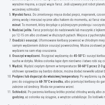
wyraźnie mięsna, a część wiąże farsz. Jeśli używany jest robot plan
wcześniej schłodzić.
Wyrobić farsz.
Do zmielonego mięsa dodać pieprz, majeranek, czosnek
zimną wodę i mieszać ręcznie albo hakiem do momentu, aż farsz stanie
minut
. To moment, który decyduje o późniejszym przekroju i soczysto
Nadziać jelita.
Farsz przełożyć do nadziewarki lub maszynki z lejkiem i
po 12-15 cm albo zostawić w dłuższych pętach. Miejsca z pęcherzykam
Osadzić i osuszyć.
Uformowane kiełbasy powiesić w chłodnym miej
samym wędzeniem dobrze osuszyć powierzchnię. Można zostawić je
wędzarni na sam etap osuszania.
Osuszyć w wędzarni.
Rozgrzać wędzarnię do
45-50°C
i suszyć kiełb
sucha w dotyku. Mokra osłonka łapie dym nierówno i łatwo robi się c
Wędzić.
Wędzić ciepłym dymem w temperaturze
50-60°C przez 2-3 
olchowe sprawdza się bardzo dobrze, można dodać niewielki udział buk
Podpiec lub doparzyć do właściwej temperatury.
Po wędzeniu są dw
piec do osiągnięcia
68-70°C w środku
, albo przełożyć kiełbasy do g
zależnie od średnicy. Woda nie powinna wrzeć.
Schłodzić.
Po parzeniu kiełbasę krótko przelać chłodną wodą albo 
godziny
, aż osłonka się ściągnie, a wnętrze ustabilizuje. Do lodówk