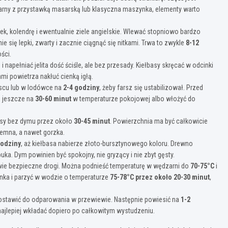
etarny z przystawką masarską lub klasyczna maszynka, elementy warto
, kolendrę i ewentualnie ziele angielskie. Wlewać stopniowo bardzo
 się lepki, zwarty i zacznie ciągnąć się nitkami. Trwa to zwykle
8-12
ści.
 napełniać jelita dość ściśle, ale bez przesady. Kiełbasy skręcać w odcinki
i powietrza nakłuć cienką igłą.
scu lub w lodówce na
2-4 godziny
, żeby farsz się ustabilizował. Przed
 jeszcze na
30-60 minut
w temperaturze pokojowej albo włożyć do
asy bez dymu przez około
30-45 minut
. Powierzchnia ma być całkowicie
iemna, a nawet gorzka.
godziny
, aż kiełbasa nabierze złoto-bursztynowego koloru. Drewno
a. Dym powinien być spokojny, nie gryzący i nie zbyt gęsty.
ie bezpieczne drogi. Można podnieść temperaturę w wędzarni do
70-75°C
i
arnka i parzyć w wodzie o temperaturze
75-78°C przez około 20-30 minut
,
zostawić do odparowania w przewiewie. Następnie powiesić na
1-2
i najlepiej wkładać dopiero po całkowitym wystudzeniu.