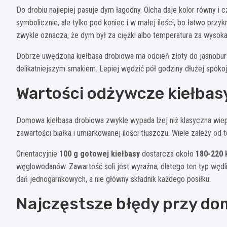
Do drobiu najlepiej pasuje dym łagodny. Olcha daje kolor równy i 
symbolicznie, ale tylko pod koniec i w małej ilości, bo łatwo pr
zwykle oznacza, że dym był za ciężki albo temperatura za wysoka
Dobrze uwędzona kiełbasa drobiowa ma odcień złoty do jasnoburszt
delikatniejszym smakiem. Lepiej wędzić pół godziny dłużej spok
Wartości odżywcze kiełbas
Domowa kiełbasa drobiowa zwykle wypada lżej niż klasyczna wie
zawartości białka i umiarkowanej ilości tłuszczu. Wiele zależy od t
Orientacyjnie
100 g gotowej kiełbasy
dostarcza około
180-220 
węglowodanów. Zawartość soli jest wyraźna, dlatego ten typ wędlin
dań jednogarnkowych, a nie główny składnik każdego posiłku.
Najczęstsze błędy przy do