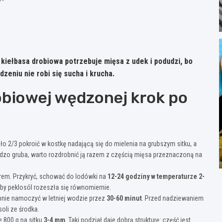
 kiełbasa drobiowa potrzebuje mięsa z udek i podudzi, bo
zeniu nie robi się sucha i krucha.
obiowej wędzonej krok po
ło 2/3 pokroić w kostkę nadającą się do mielenia na grubszym sitku, a
ardzo gruba, warto rozdrobnić ją razem z częścią mięsa przeznaczoną na
krem. Przykryć, schować do lodówki na
12-24 godziny w temperaturze 2-
by peklosól rozeszła się równomiernie.
ępnie namoczyć w letniej wodzie przez
30-60 minut
. Przed nadziewaniem
oli ze środka.
e 800 g na sitku
3-4 mm
. Taki podział daje dobrą strukturę: część jest