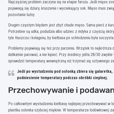
Najczęściej problem zaczyna się na etapie farszu. Jeśli mięso zo
pojawiają się dziury, kruszenie i wyciekający sok. Mięso musi zwi
pozostanie luźny.
Drugim częstym błędem jest zbyt chude mięso. Sama pierś z kurc
Potrzebne są udka, podudzia albo udziec z indyka z częścią skóry
tyle tłuszczu i kolagenu, by kiełbasa po schłodzeniu była soczysta 
Problemy pojawiają się też przy parzeniu. Wrzątek to najkrótsza 
delikatnie parować, a nie kipieć. Przy średnicy jelita 28/30 zwykl
sprawdzić temperaturę wewnętrzną niż trzymać się sztywnego ze
Jeśli po wystudzeniu pod osłonką zbiera się galaretka,
podniesienie temperatury podczas obróbki cieplnej.
Przechowywanie i podawan
Po całkowitym wystudzeniu kiełbasę najlepiej przechowywać w lo
plastiku osłonka szybciej mięknie. W temperaturze lodówkowej 