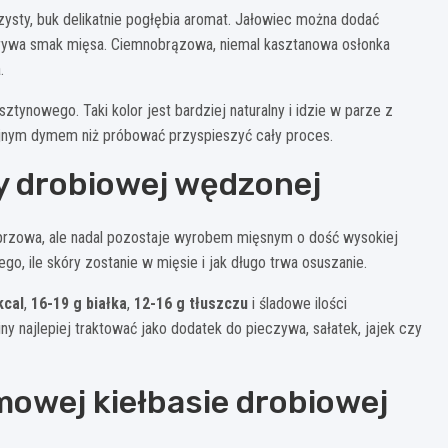
czysty, buk delikatnie pogłębia aromat. Jałowiec można dodać
zykrywa smak mięsa. Ciemnobrązowa, niemal kasztanowa osłonka
.
ynowego. Taki kolor jest bardziej naturalny i idzie w parze z
ojnym dymem niż próbować przyspieszyć cały proces.
y drobiowej wędzonej
przowa, ale nadal pozostaje wyrobem mięsnym o dość wysokiej
ego, ile skóry zostanie w mięsie i jak długo trwa osuszanie.
kcal
,
16-19 g białka
,
12-16 g tłuszczu
i śladowe ilości
y najlepiej traktować jako dodatek do pieczywa, sałatek, jajek czy
mowej kiełbasie drobiowej