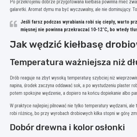
Po przekrojeniu dobrze przygotowana kiełbasa powinna mieć zwarty
galaretki. Aromat dymu ma być wyczuwalny, ale nie dominujący. To
Jeśli farsz podczas wyrabiania robi się ciepły, warto p
mięsnej nie powinna przekraczać
10-12°C
, bo wtedy tł
Jak wędzić kiełbasę drobio
Temperatura ważniejsza niż d
Drób reaguje na zbyt wysoką temperaturę szybciej niż wieprzowi
napina, środek zaczyna oddawać sok, a po wystudzeniu plaster robi
potem spokojne wędzenie, a dopiero na końcu dopiekanie albo par
W praktyce najlepiej pilnować nie tylko temperatury wędzarni, a
robi różnicę, bo przy wyrobach drobiowych kilka stopni w górę zm
Dobór drewna i kolor osłonki