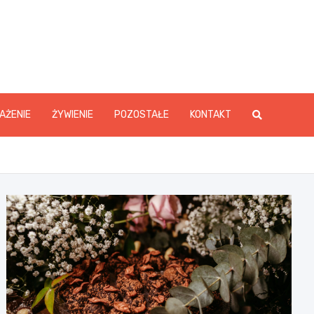
y.pl
AŻENIE
ŻYWIENIE
POZOSTAŁE
KONTAKT