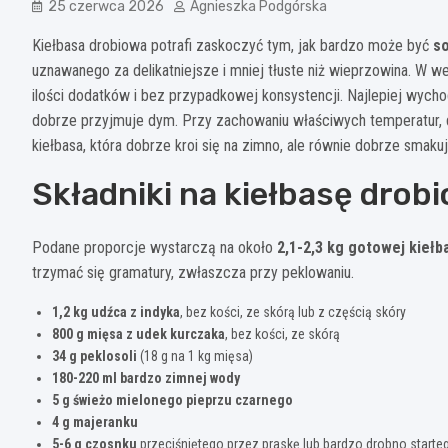
25 czerwca 2026
Agnieszka Podgórska
Kiełbasa drobiowa potrafi zaskoczyć tym, jak bardzo może być
so
uznawanego za delikatniejsze i mniej tłuste niż wieprzowina. W 
ilości dodatków i bez przypadkowej konsystencji. Najlepiej wychod
dobrze przyjmuje dym. Przy zachowaniu właściwych temperatur, 
kiełbasa, która dobrze kroi się na zimno, ale równie dobrze smaku
Składniki na kiełbasę dro
Podane proporcje wystarczą na około
2,1-2,3 kg gotowej kiełb
trzymać się gramatury, zwłaszcza przy peklowaniu.
1,2 kg udźca z indyka
, bez kości, ze skórą lub z częścią skóry
800 g mięsa z udek kurczaka
, bez kości, ze skórą
34 g peklosoli
(18 g na 1 kg mięsa)
180-220 ml bardzo zimnej wody
5 g świeżo mielonego pieprzu czarnego
4 g majeranku
5-6 g czosnku
przeciśniętego przez praskę lub bardzo drobno starte