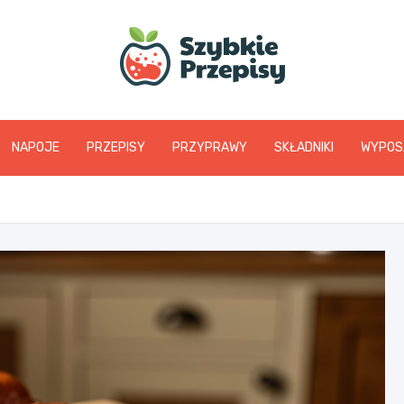
www.szybkieprzepis
NAPOJE
PRZEPISY
PRZYPRAWY
SKŁADNIKI
WYPOS