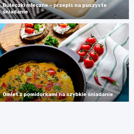
Bułeczki mleczne – przepis na puszyste
śniadanie
Omlet z pomidorkami na szybkie śniadanie