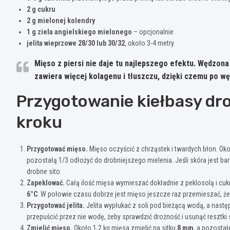
2 g cukru
2 g mielonej kolendry
1 g ziela angielskiego mielonego
– opcjonalnie
jelita wieprzowe 28/30 lub 30/32
, około 3-4 metry
Mięso z piersi nie daje tu najlepszego efektu. Wędzona
zawiera więcej kolagenu i tłuszczu, dzięki czemu po węd
Przygotowanie kiełbasy dr
kroku
Przygotować mięso.
Mięso oczyścić z chrząstek i twardych błon. Oko
pozostałą 1/3 odłożyć do drobniejszego mielenia. Jeśli skóra jest b
drobne sito.
Zapeklować.
Całą ilość mięsa wymieszać dokładnie z peklosolą i cu
6°C
. W połowie czasu dobrze jest mięso jeszcze raz przemieszać, że
Przygotować jelita.
Jelita wypłukać z soli pod bieżącą wodą, a nast
przepuścić przez nie wodę, żeby sprawdzić drożność i usunąć resztki s
Zmielić mięso.
Około 1,2 kg mięsa zmielić na sitku
8 mm
, a pozostał