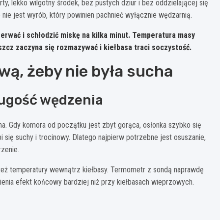
, lekko wilgotny środek, bez pustych dziur i bez oddzielającej się
 nie jest wyrób, który powinien pachnieć wyłącznie wędzarnią.
rzerwać i schłodzić miskę na kilka minut. Temperatura masy
uszcz zaczyna się rozmazywać i kiełbasa traci soczystość.
wą, żeby nie była sucha
ługość wędzenia
na. Gdy komora od początku jest zbyt gorąca, osłonka szybko się
 się suchy i trocinowy. Dlatego najpierw potrzebne jest osuszanie,
zenie.
le też temperatury wewnątrz kiełbasy. Termometr z sondą naprawdę
ienia efekt końcowy bardziej niż przy kiełbasach wieprzowych.