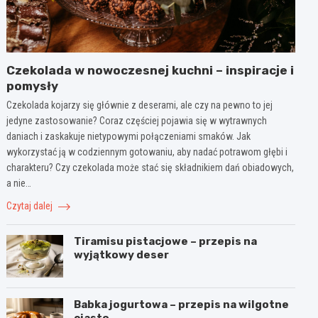
Czekolada w nowoczesnej kuchni – inspiracje i
pomysły
Czekolada kojarzy się głównie z deserami, ale czy na pewno to jej
jedyne zastosowanie? Coraz częściej pojawia się w wytrawnych
daniach i zaskakuje nietypowymi połączeniami smaków. Jak
wykorzystać ją w codziennym gotowaniu, aby nadać potrawom głębi i
charakteru? Czy czekolada może stać się składnikiem dań obiadowych,
a nie…
Czytaj dalej
Tiramisu pistacjowe – przepis na
wyjątkowy deser
Babka jogurtowa – przepis na wilgotne
ciasto