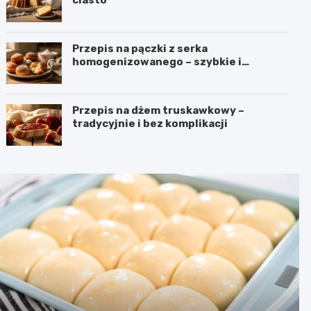
Przepis na pączki z serka
homogenizowanego – szybkie i
puszyste
Przepis na dżem truskawkowy –
tradycyjnie i bez komplikacji