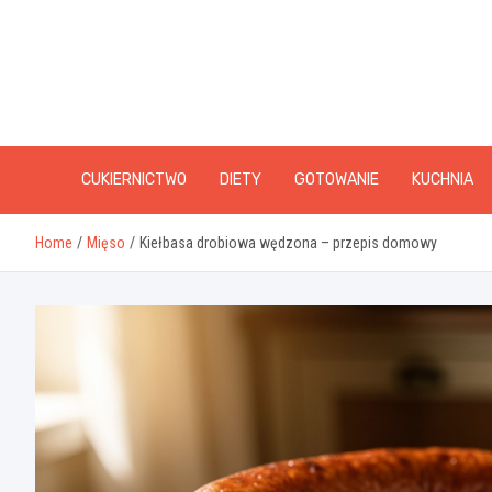
Skip
to
content
CUKIERNICTWO
DIETY
GOTOWANIE
KUCHNIA
Home
Mięso
Kiełbasa drobiowa wędzona – przepis domowy