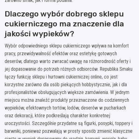
zarówno smak, jak i forma podania.
Dlaczego wybór dobrego sklepu
cukierniczego ma znaczenie dla
jakości wypieków?
Wybór odpowiedniego sklepu cukierniczego wpływa na komfort
pracy, przewidywalność efektów oraz estetykę gotowych
deserów, dlatego warto zwracać uwagę na różnorodność oferty i
jej dopasowanie do potrzeb różnych odbiorców. Republika Smaku
łączy funkcję sklepu i hurtowni cukierniczej online, co jest
korzystne zarówno dla osób piekących hobbystycznie, jak i dla
profesjonalistów obsługujących większe zamówienia. W jednym
miejscu można znaleźć produkty przeznaczone do codziennych
wypieków, efektownych tortów, lodów, deserów w pucharkach
oraz dekoracji, które podkreślają charakter konkretnej
uroczystości. Szczególnie przydatne są figurki, posypki, toppery i
barwniki, ponieważ pozwalają w prosty sposób zmienić klasyczne
ciasto w wypiek dopasowany do urodzin, komunii, wesela, baby