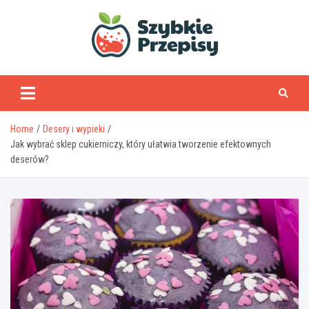
Skip
to
content
www.szybkieprzepisy
Home
Desery i wypieki
Jak wybrać sklep cukierniczy, który ułatwia tworzenie efektownych
deserów?