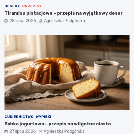
e
DESERY
PRZEPISY
Tiramisu pistacjowe – przepis na wyjątkowy deser
28 lipca 2026
Agnieszka Podgórska
CUKIERNICTWO
WYPIEKI
Babka jogurtowa – przepis na wilgotne ciasto
27 lipca 2026
Agnieszka Podgórska