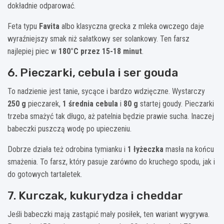
dokładnie odparować.
Feta typu
Favita
albo klasyczna grecka z mleka owczego daje
wyraźniejszy smak niż sałatkowy ser solankowy. Ten farsz
najlepiej piec w
180°C przez 15-18 minut
.
6. Pieczarki, cebula i ser gouda
To nadzienie jest tanie, sycące i bardzo wdzięczne. Wystarczy
250 g
pieczarek,
1 średnia cebula
i
80 g
startej goudy. Pieczarki
trzeba smażyć tak długo, aż patelnia będzie prawie sucha. Inaczej
babeczki puszczą wodę po upieczeniu.
Dobrze działa też odrobina tymianku i
1 łyżeczka
masła na końcu
smażenia. To farsz, który pasuje zarówno do kruchego spodu, jak i
do gotowych tartaletek.
7. Kurczak, kukurydza i cheddar
Jeśli babeczki mają zastąpić mały posiłek, ten wariant wygrywa.