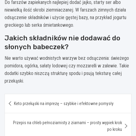
Do farszów zapiekanych najlepiej dodać jajko, starty ser albo
niewielką ilość skrobi ziemniaczanej. W farszach zimnych działa
odsączenie składników i użycie gęstej bazy, na przykład jogurtu
greckiego lub serka śmietankowego.
Jakich składników nie dodawać do
słonych babeczek?
Nie warto używać wodnistych warzyw bez odsączenia: świeżego
pomidora, ogórka, sałaty lodowej czy mozzarelli w zalewie. Takie
dodatki szybko niszczą strukturę spodu i psują teksturę całej
przekąski.
Nawigacja
Keto przekąski na imprezę – szybkie i efektowne pomysły
wpisu
Przepis na chleb pełnoziarnisty z ziarnami – prosty wypiek krok
po kroku