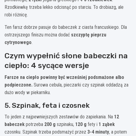
Rzodkiewkę trzeba lekko odcisnąć po starciu. To drobiazg, ale
robi różnicę.
Ten farsz dobrze pasuje do babeczek z ciasta francuskiego. Dla
ostrzejszego finiszu można dodać
szczyptę pieprzu
cytrynowego
.
Czym wypełnić słone babeczki na
ciepło: 4 sycące wersje
Farsze na ciepło powinny być wcześniej podsmażone albo
podpieczone.
Surowa cebula, pieczarki czy szpinak oddadzą za
dużo wody w piekarniku.
5. Szpinak, feta i czosnek
To jeden z najpewniejszych zestawów do zapiekania. Na
12
babeczek
potrzeba
200 g
szpinaku,
120 g
fety i
1 ząbek
czosnku. Szpinak trzeba podsmażyć przez
3-4 minuty
, a potem