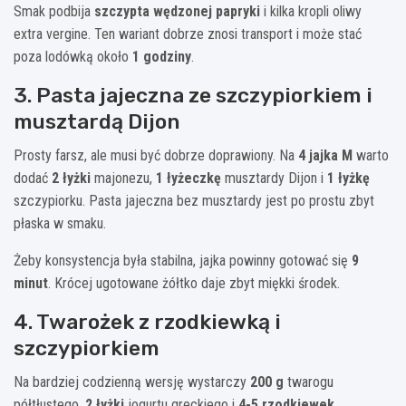
Smak podbija
szczypta wędzonej papryki
i kilka kropli oliwy
extra vergine. Ten wariant dobrze znosi transport i może stać
poza lodówką około
1 godziny
.
3. Pasta jajeczna ze szczypiorkiem i
musztardą Dijon
Prosty farsz, ale musi być dobrze doprawiony. Na
4 jajka M
warto
dodać
2 łyżki
majonezu,
1 łyżeczkę
musztardy Dijon i
1 łyżkę
szczypiorku. Pasta jajeczna bez musztardy jest po prostu zbyt
płaska w smaku.
Żeby konsystencja była stabilna, jajka powinny gotować się
9
minut
. Krócej ugotowane żółtko daje zbyt miękki środek.
4. Twarożek z rzodkiewką i
szczypiorkiem
Na bardziej codzienną wersję wystarczy
200 g
twarogu
półtłustego,
2 łyżki
jogurtu greckiego i
4-5 rzodkiewek
.