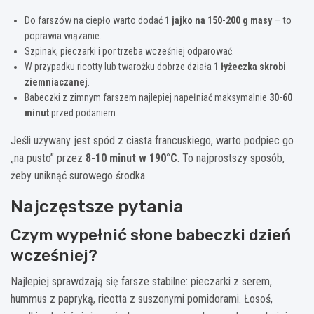
Do farszów na ciepło warto dodać
1 jajko na 150-200 g masy
— to
poprawia wiązanie.
Szpinak, pieczarki i por trzeba wcześniej odparować.
W przypadku ricotty lub twarożku dobrze działa
1 łyżeczka skrobi
ziemniaczanej
.
Babeczki z zimnym farszem najlepiej napełniać maksymalnie
30-60
minut
przed podaniem.
Jeśli używany jest spód z ciasta francuskiego, warto podpiec go
„na pusto” przez
8-10 minut w 190°C
. To najprostszy sposób,
żeby uniknąć surowego środka.
Najczęstsze pytania
Czym wypełnić słone babeczki dzień
wcześniej?
Najlepiej sprawdzają się farsze stabilne: pieczarki z serem,
hummus z papryką, ricotta z suszonymi pomidorami. Łosoś,