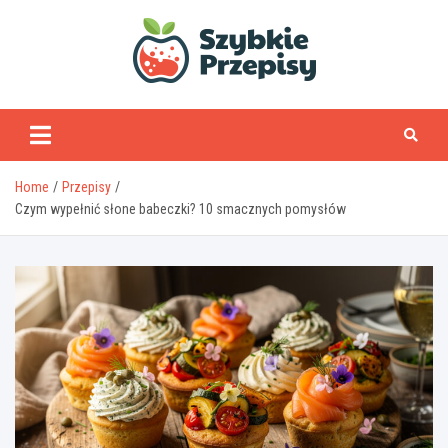
Skip
to
content
www.szybkieprzepisy
Home
Przepisy
Czym wypełnić słone babeczki? 10 smacznych pomysłów