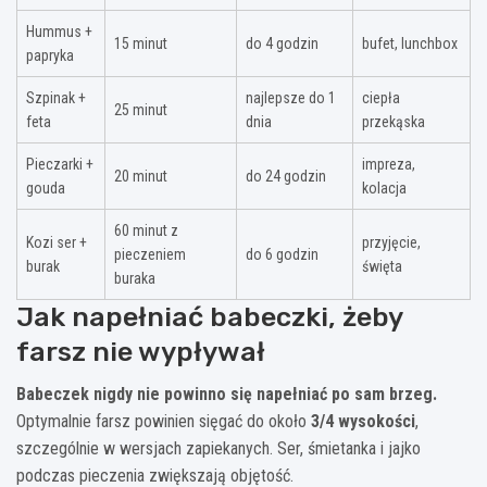
Hummus +
15 minut
do 4 godzin
bufet, lunchbox
papryka
Szpinak +
najlepsze do 1
ciepła
25 minut
feta
dnia
przekąska
Pieczarki +
impreza,
20 minut
do 24 godzin
gouda
kolacja
60 minut z
Kozi ser +
przyjęcie,
pieczeniem
do 6 godzin
burak
święta
buraka
Jak napełniać babeczki, żeby
farsz nie wypływał
Babeczek nigdy nie powinno się napełniać po sam brzeg.
Optymalnie farsz powinien sięgać do około
3/4 wysokości
,
szczególnie w wersjach zapiekanych. Ser, śmietanka i jajko
podczas pieczenia zwiększają objętość.