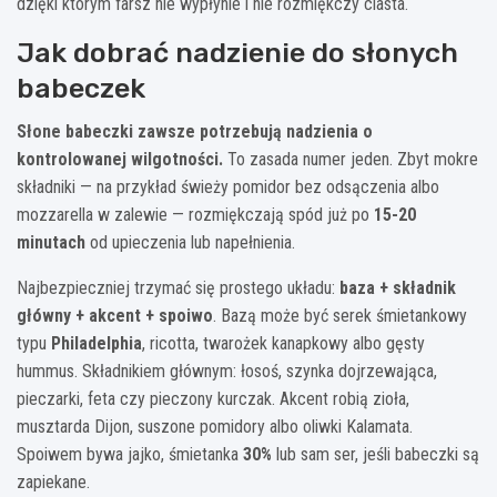
dzięki którym farsz nie wypłynie i nie rozmiękczy ciasta.
Jak dobrać nadzienie do słonych
babeczek
Słone babeczki zawsze potrzebują nadzienia o
kontrolowanej wilgotności.
To zasada numer jeden. Zbyt mokre
składniki — na przykład świeży pomidor bez odsączenia albo
mozzarella w zalewie — rozmiękczają spód już po
15-20
minutach
od upieczenia lub napełnienia.
Najbezpieczniej trzymać się prostego układu:
baza + składnik
główny + akcent + spoiwo
. Bazą może być serek śmietankowy
typu
Philadelphia
, ricotta, twarożek kanapkowy albo gęsty
hummus. Składnikiem głównym: łosoś, szynka dojrzewająca,
pieczarki, feta czy pieczony kurczak. Akcent robią zioła,
musztarda Dijon, suszone pomidory albo oliwki Kalamata.
Spoiwem bywa jajko, śmietanka
30%
lub sam ser, jeśli babeczki są
zapiekane.