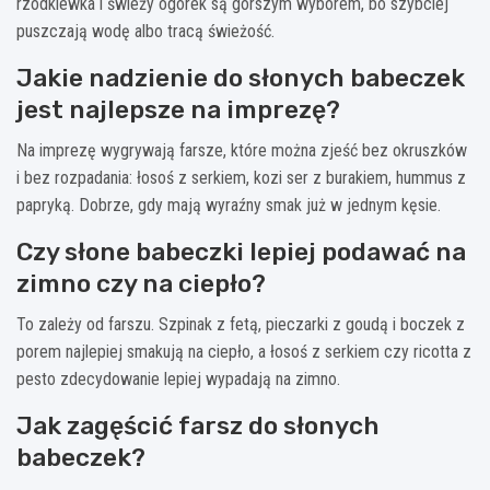
rzodkiewka i świeży ogórek są gorszym wyborem, bo szybciej
puszczają wodę albo tracą świeżość.
Jakie nadzienie do słonych babeczek
jest najlepsze na imprezę?
Na imprezę wygrywają farsze, które można zjeść bez okruszków
i bez rozpadania: łosoś z serkiem, kozi ser z burakiem, hummus z
papryką. Dobrze, gdy mają wyraźny smak już w jednym kęsie.
Czy słone babeczki lepiej podawać na
zimno czy na ciepło?
To zależy od farszu. Szpinak z fetą, pieczarki z goudą i boczek z
porem najlepiej smakują na ciepło, a łosoś z serkiem czy ricotta z
pesto zdecydowanie lepiej wypadają na zimno.
Jak zagęścić farsz do słonych
babeczek?