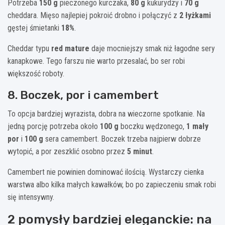
Potrzeba
150 g
pieczonego kurczaka,
80 g
kukurydzy i
70 g
cheddara. Mięso najlepiej pokroić drobno i połączyć z
2 łyżkami
gęstej śmietanki
18%
.
Cheddar typu
red mature
daje mocniejszy smak niż łagodne sery
kanapkowe. Tego farszu nie warto przesalać, bo ser robi
większość roboty.
8. Boczek, por i camembert
To opcja bardziej wyrazista, dobra na wieczorne spotkanie. Na
jedną porcję potrzeba około
100 g
boczku wędzonego,
1 mały
por
i
100 g
sera camembert. Boczek trzeba najpierw dobrze
wytopić, a por zeszklić osobno przez
5 minut
.
Camembert nie powinien dominować ilością. Wystarczy cienka
warstwa albo kilka małych kawałków, bo po zapieczeniu smak robi
się intensywny.
2 pomysły bardziej eleganckie: na