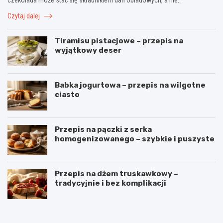
Czytaj dalej
Tiramisu pistacjowe – przepis na
wyjątkowy deser
Babka jogurtowa – przepis na wilgotne
ciasto
Przepis na pączki z serka
homogenizowanego – szybkie i puszyste
Przepis na dżem truskawkowy –
tradycyjnie i bez komplikacji
B
O
u
m
ł
l