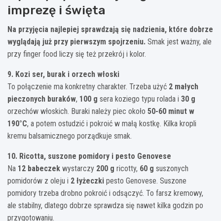
imprezę i święta
Na przyjęcia najlepiej sprawdzają się nadzienia, które dobrze
wyglądają już przy pierwszym spojrzeniu.
Smak jest ważny, ale
przy finger food liczy się też przekrój i kolor.
9. Kozi ser, burak i orzech włoski
To połączenie ma konkretny charakter. Trzeba użyć
2 małych
pieczonych buraków
,
100 g
sera koziego typu rolada i
30 g
orzechów włoskich. Buraki należy piec około
50-60 minut w
190°C
, a potem ostudzić i pokroić w małą kostkę. Kilka kropli
kremu balsamicznego porządkuje smak.
10. Ricotta, suszone pomidory i pesto Genovese
Na
12 babeczek
wystarczy
200 g
ricotty,
60 g
suszonych
pomidorów z oleju i
2 łyżeczki
pesto Genovese. Suszone
pomidory trzeba drobno pokroić i odsączyć. To farsz kremowy,
ale stabilny, dlatego dobrze sprawdza się nawet kilka godzin po
przygotowaniu.