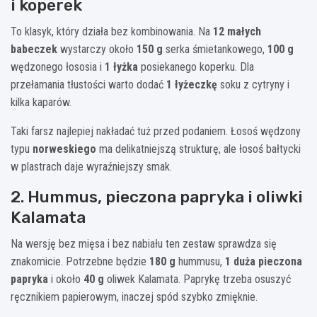
i koperek
To klasyk, który działa bez kombinowania. Na
12 małych
babeczek
wystarczy około
150 g
serka śmietankowego,
100 g
wędzonego łososia i
1 łyżka
posiekanego koperku. Dla
przełamania tłustości warto dodać
1 łyżeczkę
soku z cytryny i
kilka kaparów.
Taki farsz najlepiej nakładać tuż przed podaniem. Łosoś wędzony
typu
norweskiego
ma delikatniejszą strukturę, ale łosoś bałtycki
w plastrach daje wyraźniejszy smak.
2. Hummus, pieczona papryka i oliwki
Kalamata
Na wersję bez mięsa i bez nabiału ten zestaw sprawdza się
znakomicie. Potrzebne będzie
180 g
hummusu,
1 duża pieczona
papryka
i około
40 g
oliwek Kalamata. Paprykę trzeba osuszyć
ręcznikiem papierowym, inaczej spód szybko zmięknie.