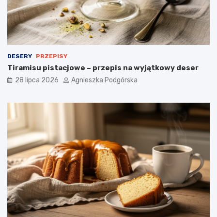
a
d
a
n
i
e
DESERY
PRZEPISY
Tiramisu pistacjowe – przepis na wyjątkowy deser
28 lipca 2026
Agnieszka Podgórska