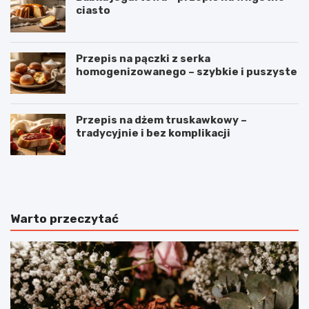
ciasto
Przepis na pączki z serka
homogenizowanego – szybkie i puszyste
Przepis na dżem truskawkowy –
tradycyjnie i bez komplikacji
B
O
u
m
ł
l
e
e
c
t
Warto przeczytać
z
z
k
p
i
o
m
m
l
i
e
d
c
o