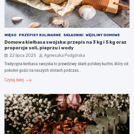
MIĘSO
PRZEPISY KULINARNE
SKŁADNIKI
WĘDLINY DOMOWE
Domowa kiełbasa swojska: przepis na 3 kg i 5 kg oraz
proporcje soli, pieprzu i wody
22 lipca 2025
Agnieszka Podgórska
Tradycyjna kiełbasa swojska to prawdziwy skarb polskiej kuchni, który od
pokoleń gości na naszych stołach podczas…
Czytaj dalej