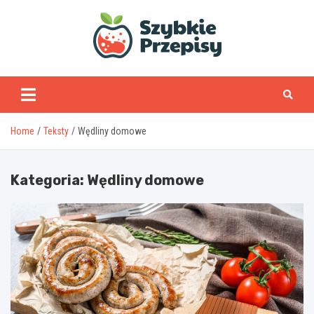
Skip
to
content
www.szybkieprzepisy
Home
Teksty
Wędliny domowe
Kategoria:
Wędliny domowe