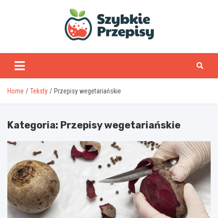
Skip
to
content
www.szybkieprzepisy
Home
Teksty
Przepisy wegetariańskie
Kategoria:
Przepisy wegetariańskie