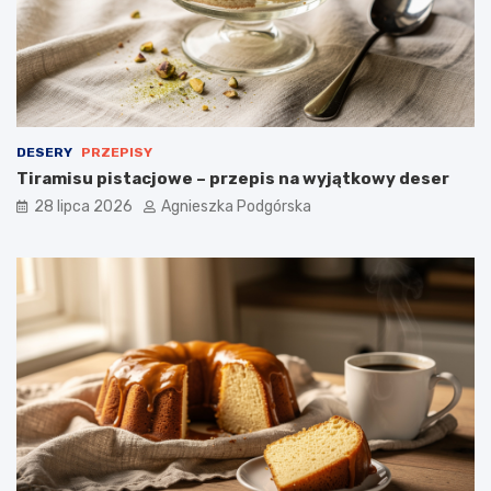
i
a
d
a
n
i
e
DESERY
PRZEPISY
Tiramisu pistacjowe – przepis na wyjątkowy deser
28 lipca 2026
Agnieszka Podgórska