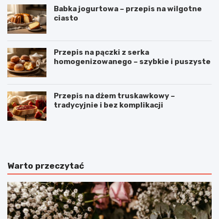
Babka jogurtowa – przepis na wilgotne
ciasto
Przepis na pączki z serka
homogenizowanego – szybkie i puszyste
Przepis na dżem truskawkowy –
tradycyjnie i bez komplikacji
B
O
u
m
ł
l
e
e
c
t
Warto przeczytać
z
z
k
p
i
o
m
m
l
i
e
d