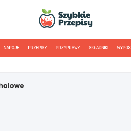
www.szybkieprzepis
NAPOJE
PRZEPISY
PRZYPRAWY
SKŁADNIKI
WYPOS
oholowe