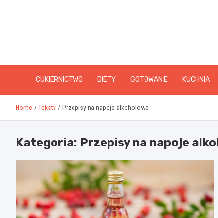
Skip
to
content
CUKIERNICTWO
DIETY
GOTOWANIE
KUCHNIA
Home
Teksty
Przepisy na napoje alkoholowe
Kategoria:
Przepisy na napoje alk