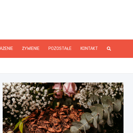
y.pl
AŻENIE
ŻYWIENIE
POZOSTAŁE
KONTAKT