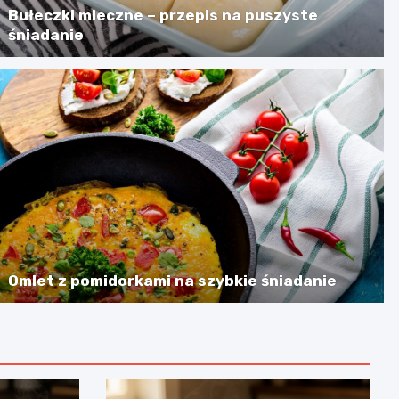
Bułeczki mleczne – przepis na puszyste
śniadanie
Omlet z pomidorkami na szybkie śniadanie