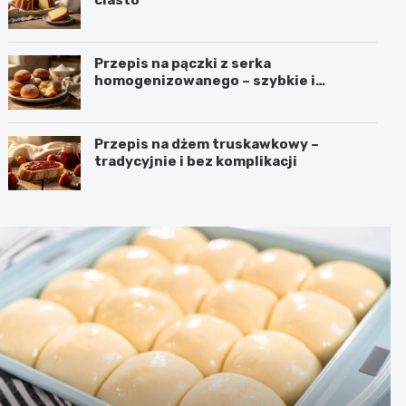
Przepis na pączki z serka
homogenizowanego – szybkie i
puszyste
Przepis na dżem truskawkowy –
tradycyjnie i bez komplikacji