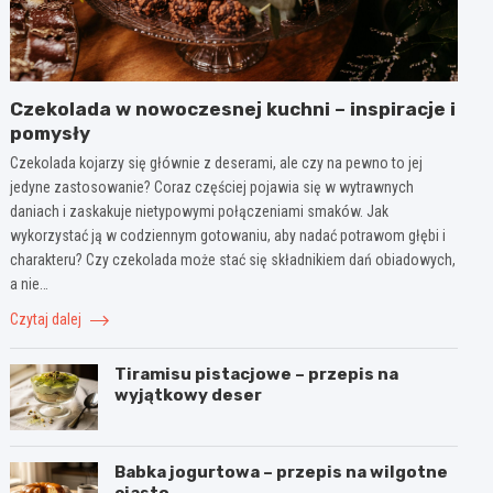
Czekolada w nowoczesnej kuchni – inspiracje i
pomysły
Czekolada kojarzy się głównie z deserami, ale czy na pewno to jej
jedyne zastosowanie? Coraz częściej pojawia się w wytrawnych
daniach i zaskakuje nietypowymi połączeniami smaków. Jak
wykorzystać ją w codziennym gotowaniu, aby nadać potrawom głębi i
charakteru? Czy czekolada może stać się składnikiem dań obiadowych,
a nie…
Czytaj dalej
Tiramisu pistacjowe – przepis na
wyjątkowy deser
Babka jogurtowa – przepis na wilgotne
ciasto