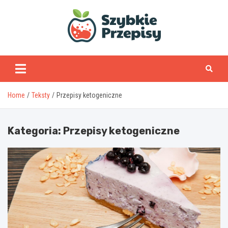
Skip
to
content
www.szybkieprzepisy
Home
Teksty
Przepisy ketogeniczne
Kategoria:
Przepisy ketogeniczne