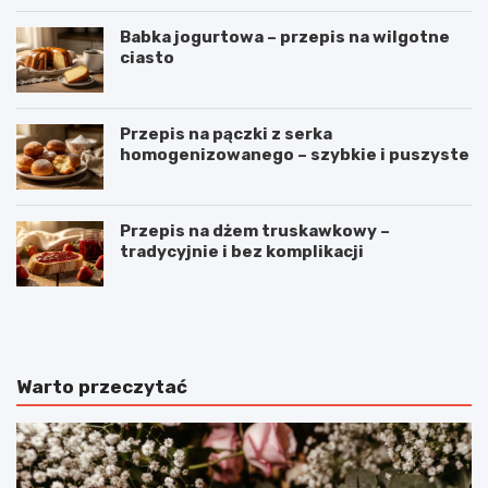
Babka jogurtowa – przepis na wilgotne
ciasto
Przepis na pączki z serka
homogenizowanego – szybkie i puszyste
Przepis na dżem truskawkowy –
tradycyjnie i bez komplikacji
B
O
u
m
ł
l
e
e
c
t
Warto przeczytać
z
z
k
p
i
o
m
m
l
i