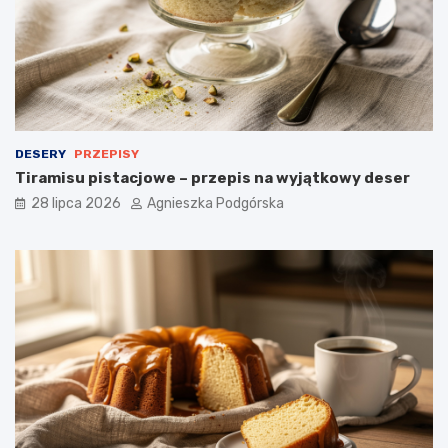
n
e
i
a
d
a
n
i
e
DESERY
PRZEPISY
Tiramisu pistacjowe – przepis na wyjątkowy deser
28 lipca 2026
Agnieszka Podgórska