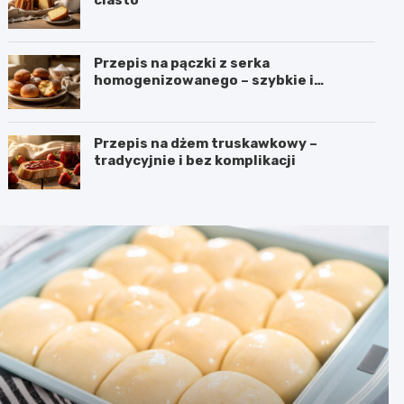
Przepis na pączki z serka
homogenizowanego – szybkie i
puszyste
Przepis na dżem truskawkowy –
tradycyjnie i bez komplikacji