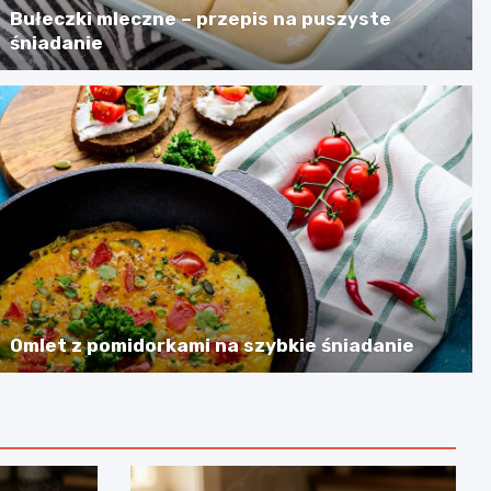
Bułeczki mleczne – przepis na puszyste
śniadanie
Omlet z pomidorkami na szybkie śniadanie