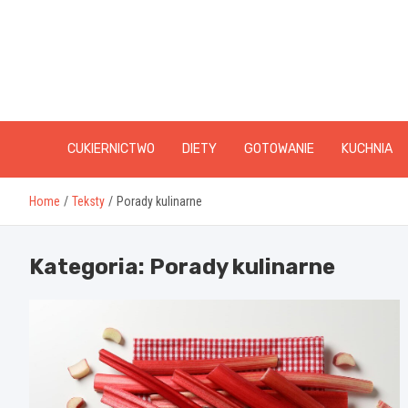
Skip
to
content
CUKIERNICTWO
DIETY
GOTOWANIE
KUCHNIA
Home
Teksty
Porady kulinarne
Kategoria:
Porady kulinarne