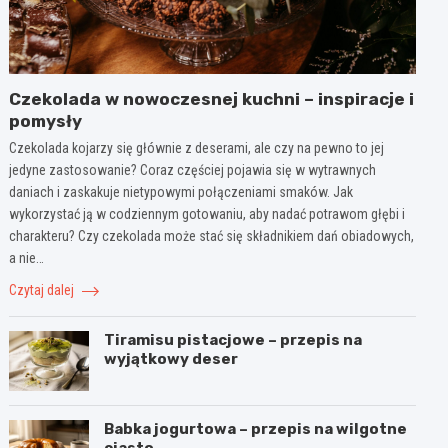
Czekolada w nowoczesnej kuchni – inspiracje i
pomysły
Czekolada kojarzy się głównie z deserami, ale czy na pewno to jej
jedyne zastosowanie? Coraz częściej pojawia się w wytrawnych
daniach i zaskakuje nietypowymi połączeniami smaków. Jak
wykorzystać ją w codziennym gotowaniu, aby nadać potrawom głębi i
charakteru? Czy czekolada może stać się składnikiem dań obiadowych,
a nie…
Czytaj dalej
Tiramisu pistacjowe – przepis na
wyjątkowy deser
Babka jogurtowa – przepis na wilgotne
ciasto