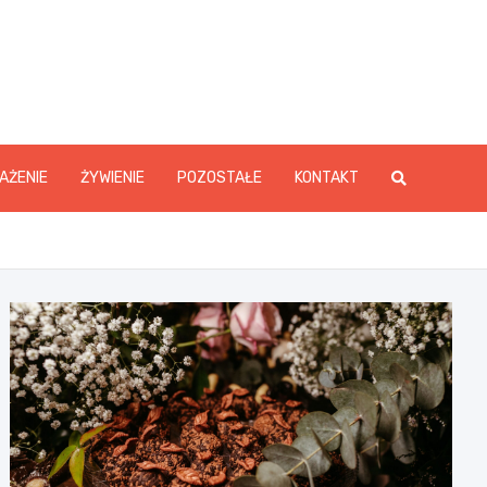
y.pl
AŻENIE
ŻYWIENIE
POZOSTAŁE
KONTAKT