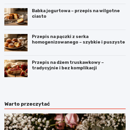
Babka jogurtowa – przepis na wilgotne
ciasto
Przepis na pączki z serka
homogenizowanego – szybkie i puszyste
Przepis na dżem truskawkowy –
tradycyjnie i bez komplikacji
B
O
u
m
ł
l
e
e
c
t
Warto przeczytać
z
z
k
p
i
o
m
m
l
i