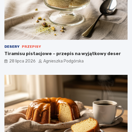
n
e
i
a
d
a
n
i
e
DESERY
PRZEPISY
Tiramisu pistacjowe – przepis na wyjątkowy deser
28 lipca 2026
Agnieszka Podgórska