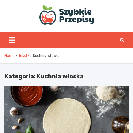
Skip
to
content
www.szybkieprzepisy
Home
Teksty
Kuchnia włoska
Kategoria:
Kuchnia włoska