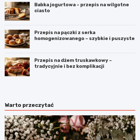
Babka jogurtowa – przepis na wilgotne
ciasto
Przepis na pączki z serka
homogenizowanego – szybkie i puszyste
Przepis na dżem truskawkowy –
tradycyjnie i bez komplikacji
B
O
u
m
ł
l
e
e
c
t
Warto przeczytać
z
z
k
p
i
o
m
m
l
i
e
d