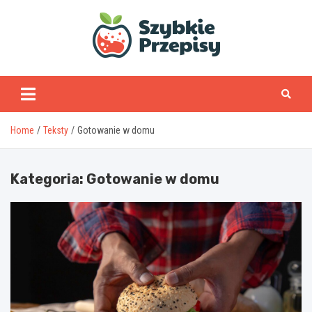
Skip
to
content
www.szybkieprzepisy
Home
Teksty
Gotowanie w domu
Kategoria:
Gotowanie w domu