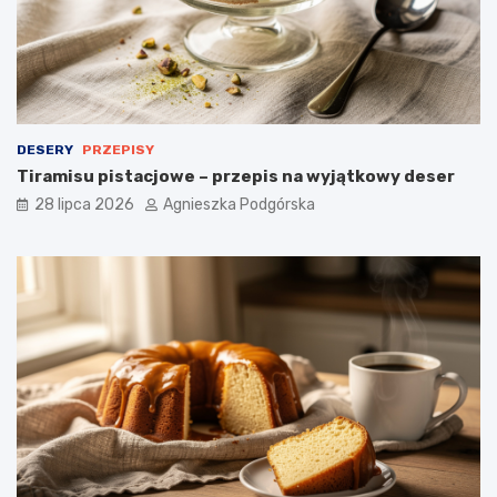
i
a
d
a
n
i
e
DESERY
PRZEPISY
Tiramisu pistacjowe – przepis na wyjątkowy deser
28 lipca 2026
Agnieszka Podgórska