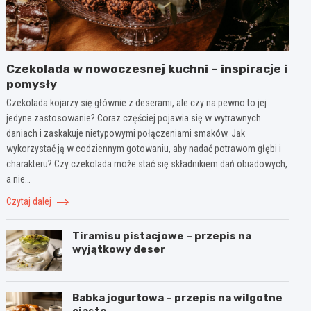
Czekolada w nowoczesnej kuchni – inspiracje i
pomysły
Czekolada kojarzy się głównie z deserami, ale czy na pewno to jej
jedyne zastosowanie? Coraz częściej pojawia się w wytrawnych
daniach i zaskakuje nietypowymi połączeniami smaków. Jak
wykorzystać ją w codziennym gotowaniu, aby nadać potrawom głębi i
charakteru? Czy czekolada może stać się składnikiem dań obiadowych,
a nie…
Czytaj dalej
Tiramisu pistacjowe – przepis na
wyjątkowy deser
Babka jogurtowa – przepis na wilgotne
ciasto