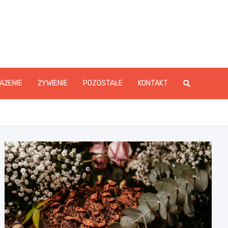
y.pl
AŻENIE
ŻYWIENIE
POZOSTAŁE
KONTAKT