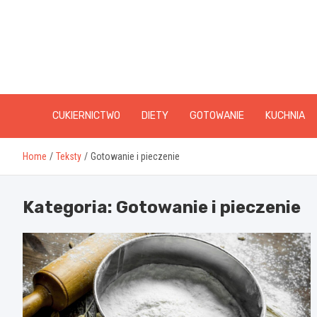
Skip
to
content
CUKIERNICTWO
DIETY
GOTOWANIE
KUCHNIA
Home
Teksty
Gotowanie i pieczenie
Kategoria:
Gotowanie i pieczenie