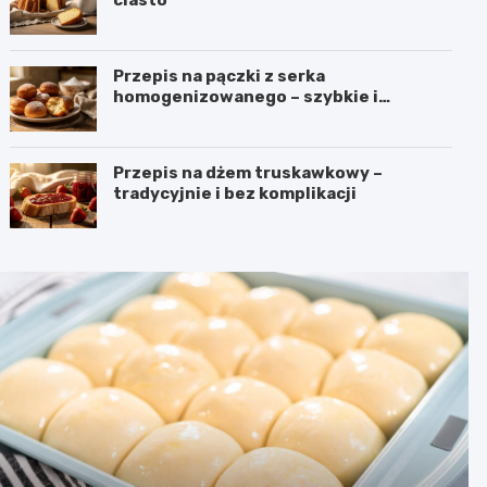
Przepis na pączki z serka
homogenizowanego – szybkie i
puszyste
Przepis na dżem truskawkowy –
tradycyjnie i bez komplikacji