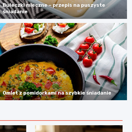
Bułeczki mleczne – przepis na puszyste
śniadanie
Omlet z pomidorkami na szybkie śniadanie