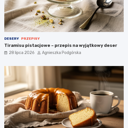
i
a
d
a
n
i
e
DESERY
PRZEPISY
Tiramisu pistacjowe – przepis na wyjątkowy deser
28 lipca 2026
Agnieszka Podgórska