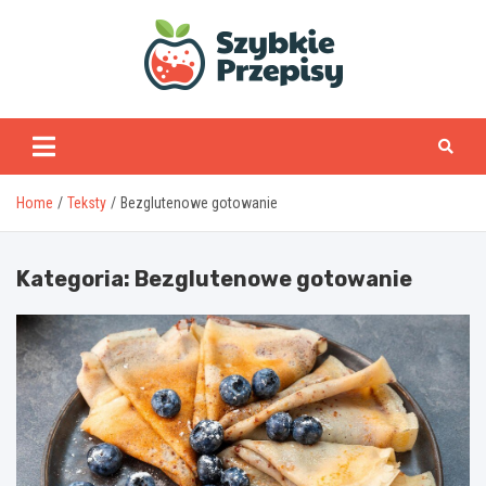
Skip
to
content
www.szybkieprzepisy
Home
Teksty
Bezglutenowe gotowanie
Kategoria:
Bezglutenowe gotowanie