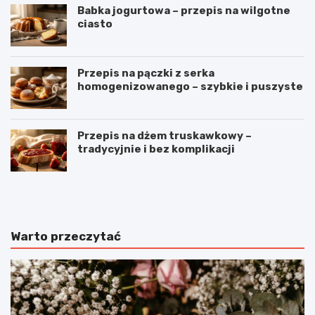
Babka jogurtowa – przepis na wilgotne
ciasto
Przepis na pączki z serka
homogenizowanego – szybkie i puszyste
Przepis na dżem truskawkowy –
tradycyjnie i bez komplikacji
B
O
u
m
ł
l
e
e
c
t
Warto przeczytać
z
z
k
p
i
o
m
m
l
i
e
d