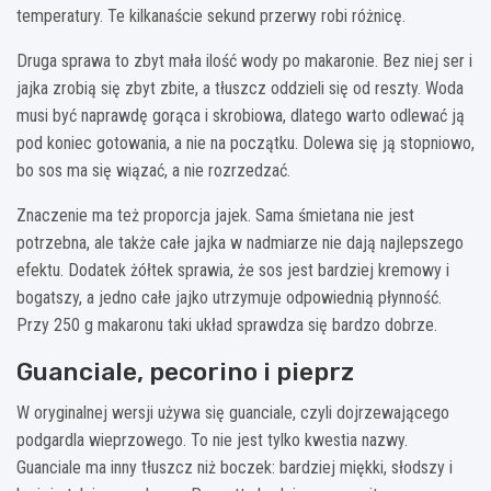
temperatury. Te kilkanaście sekund przerwy robi różnicę.
Druga sprawa to zbyt mała ilość wody po makaronie. Bez niej ser i
jajka zrobią się zbyt zbite, a tłuszcz oddzieli się od reszty. Woda
musi być naprawdę gorąca i skrobiowa, dlatego warto odlewać ją
pod koniec gotowania, a nie na początku. Dolewa się ją stopniowo,
bo sos ma się wiązać, a nie rozrzedzać.
Znaczenie ma też proporcja jajek. Sama śmietana nie jest
potrzebna, ale także całe jajka w nadmiarze nie dają najlepszego
efektu. Dodatek żółtek sprawia, że sos jest bardziej kremowy i
bogatszy, a jedno całe jajko utrzymuje odpowiednią płynność.
Przy 250 g makaronu taki układ sprawdza się bardzo dobrze.
Guanciale, pecorino i pieprz
W oryginalnej wersji używa się guanciale, czyli dojrzewającego
podgardla wieprzowego. To nie jest tylko kwestia nazwy.
Guanciale ma inny tłuszcz niż boczek: bardziej miękki, słodszy i