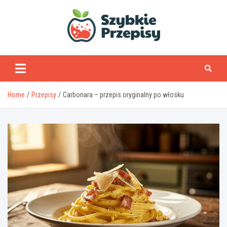
Skip
to
content
www.szybkieprzepisy
Home
Przepisy
Carbonara – przepis oryginalny po włosku