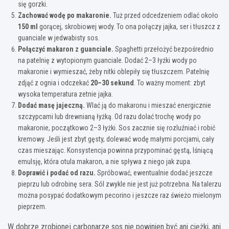
się gorzki.
Zachować wodę po makaronie.
Tuż przed odcedzeniem odlać około
150 ml
gorącej, skrobiowej wody. To ona połączy jajka, ser i tłuszcz z
guanciale w jedwabisty sos.
Połączyć makaron z guanciale.
Spaghetti przełożyć bezpośrednio
na patelnię z wytopionym guanciale. Dodać 2–3 łyżki wody po
makaronie i wymieszać, żeby nitki oblepiły się tłuszczem. Patelnię
zdjąć z ognia i odczekać
20–30 sekund
. To ważny moment: zbyt
wysoka temperatura zetnie jajka.
Dodać masę jajeczną.
Wlać ją do makaronu i mieszać energicznie
szczypcami lub drewnianą łyżką. Od razu dolać trochę wody po
makaronie, początkowo 2–3 łyżki. Sos zacznie się rozluźniać i robić
kremowy. Jeśli jest zbyt gęsty, dolewać wodę małymi porcjami, cały
czas mieszając. Konsystencja powinna przypominać gęstą, lśniącą
emulsję, która otula makaron, a nie spływa z niego jak zupa.
Doprawić i podać od razu.
Spróbować, ewentualnie dodać jeszcze
pieprzu lub odrobinę sera. Sól zwykle nie jest już potrzebna. Na talerzu
można posypać dodatkowym pecorino i jeszcze raz świeżo mielonym
pieprzem.
W dobrze zrobionej carbonarze sos nie powinien być ani ciężki, ani