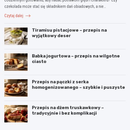
czekolada może stać się składnikiem dań obiadowych, a nie…
Czytaj dalej
Tiramisu pistacjowe – przepis na
wyjątkowy deser
Babka jogurtowa – przepis na wilgotne
ciasto
Przepis na pączki z serka
homogenizowanego – szybkie i puszyste
Przepis na dżem truskawkowy –
tradycyjnie i bez komplikacji
B
O
u
m