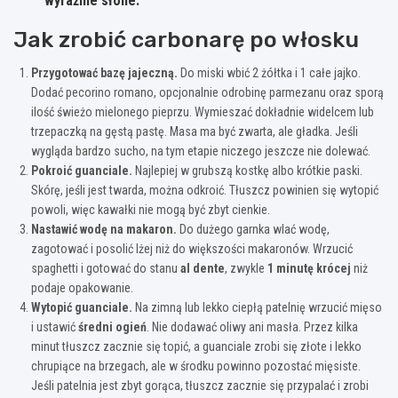
wyraźnie słone.
Jak zrobić carbonarę po włosku
Przygotować bazę jajeczną.
Do miski wbić 2 żółtka i 1 całe jajko.
Dodać pecorino romano, opcjonalnie odrobinę parmezanu oraz sporą
ilość świeżo mielonego pieprzu. Wymieszać dokładnie widelcem lub
trzepaczką na gęstą pastę. Masa ma być zwarta, ale gładka. Jeśli
wygląda bardzo sucho, na tym etapie niczego jeszcze nie dolewać.
Pokroić guanciale.
Najlepiej w grubszą kostkę albo krótkie paski.
Skórę, jeśli jest twarda, można odkroić. Tłuszcz powinien się wytopić
powoli, więc kawałki nie mogą być zbyt cienkie.
Nastawić wodę na makaron.
Do dużego garnka wlać wodę,
zagotować i posolić lżej niż do większości makaronów. Wrzucić
spaghetti i gotować do stanu
al dente
, zwykle
1 minutę krócej
niż
podaje opakowanie.
Wytopić guanciale.
Na zimną lub lekko ciepłą patelnię wrzucić mięso
i ustawić
średni ogień
. Nie dodawać oliwy ani masła. Przez kilka
minut tłuszcz zacznie się topić, a guanciale zrobi się złote i lekko
chrupiące na brzegach, ale w środku powinno pozostać mięsiste.
Jeśli patelnia jest zbyt gorąca, tłuszcz zacznie się przypalać i zrobi