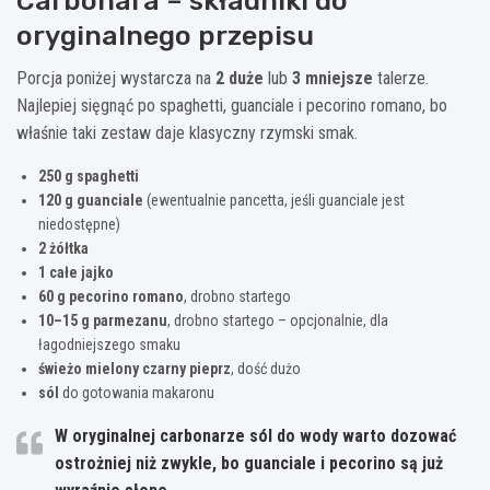
Carbonara – składniki do
oryginalnego przepisu
Porcja poniżej wystarcza na
2 duże
lub
3 mniejsze
talerze.
Najlepiej sięgnąć po spaghetti, guanciale i pecorino romano, bo
właśnie taki zestaw daje klasyczny rzymski smak.
250 g spaghetti
120 g guanciale
(ewentualnie pancetta, jeśli guanciale jest
niedostępne)
2 żółtka
1 całe jajko
60 g pecorino romano
, drobno startego
10–15 g parmezanu
, drobno startego – opcjonalnie, dla
łagodniejszego smaku
świeżo mielony czarny pieprz
, dość dużo
sól
do gotowania makaronu
W oryginalnej carbonarze sól do wody warto dozować
ostrożniej niż zwykle, bo guanciale i pecorino są już