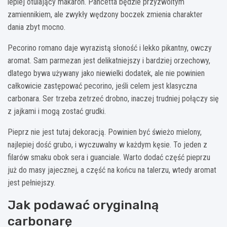
lepiej otulający makaron. Pancetta będzie przyzwoitym
zamiennikiem, ale zwykły wędzony boczek zmienia charakter
dania zbyt mocno.
Pecorino romano daje wyrazistą słoność i lekko pikantny, owczy
aromat. Sam parmezan jest delikatniejszy i bardziej orzechowy,
dlatego bywa używany jako niewielki dodatek, ale nie powinien
całkowicie zastępować pecorino, jeśli celem jest klasyczna
carbonara. Ser trzeba zetrzeć drobno, inaczej trudniej połączy się
z jajkami i mogą zostać grudki.
Pieprz nie jest tutaj dekoracją. Powinien być świeżo mielony,
najlepiej dość grubo, i wyczuwalny w każdym kęsie. To jeden z
filarów smaku obok sera i guanciale. Warto dodać część pieprzu
już do masy jajecznej, a część na końcu na talerzu, wtedy aromat
jest pełniejszy.
Jak podawać oryginalną
carbonarę