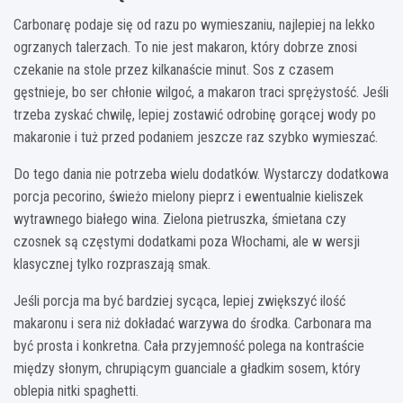
Carbonarę podaje się od razu po wymieszaniu, najlepiej na lekko
ogrzanych talerzach. To nie jest makaron, który dobrze znosi
czekanie na stole przez kilkanaście minut. Sos z czasem
gęstnieje, bo ser chłonie wilgoć, a makaron traci sprężystość. Jeśli
trzeba zyskać chwilę, lepiej zostawić odrobinę gorącej wody po
makaronie i tuż przed podaniem jeszcze raz szybko wymieszać.
Do tego dania nie potrzeba wielu dodatków. Wystarczy dodatkowa
porcja pecorino, świeżo mielony pieprz i ewentualnie kieliszek
wytrawnego białego wina. Zielona pietruszka, śmietana czy
czosnek są częstymi dodatkami poza Włochami, ale w wersji
klasycznej tylko rozpraszają smak.
Jeśli porcja ma być bardziej sycąca, lepiej zwiększyć ilość
makaronu i sera niż dokładać warzywa do środka. Carbonara ma
być prosta i konkretna. Cała przyjemność polega na kontraście
między słonym, chrupiącym guanciale a gładkim sosem, który
oblepia nitki spaghetti.