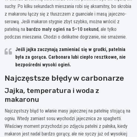
suchy. Po kilku sekundach mieszania robi się aksamitny, bo skrobia
z makaronu łączy się z tłuszczem z guanciale i masą jajeczno-
serową. Jeśli makaron stygnie zbyt szybko, można wrócić z
patelnią na
bardzo mały ogień na 5–10 sekund
, ale tylko
podczas mieszania. Chodzi o delikatne dogrzanie, nie smażenie.
Jeśli jajka zaczynają zamieniać się w grudki, patelnia
była za gorąca. Carbonara lubi ciepło resztkowe, nie
bezpośredni wysoki ogień.
Najczęstsze błędy w carbonarze
Jajka, temperatura i woda z
makaronu
Najczęstszy błąd to wlanie masy jajecznej na patelnię stojącą na
ogniu. Wtedy zamiast sosu wychodzi jajecznica ze spaghetti.
Właściwy moment przychodzi po zdjęciu patelni z palnika, kiedy
makaron jest nadal bardzo gorący, ale nie syczy już od wysokiej